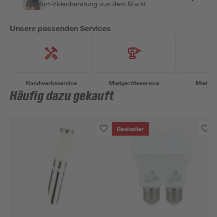
Sofort-Videoberatung aus dem Markt
Unsere passenden Services
Handwerksservice
Mietgeräteservice
Miettra
Häufig dazu gekauft
Bestseller