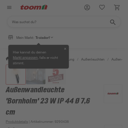
Mein Markt:
Troisdorf
✕
Hier kannst du deinen
, falls er nicht
Markt anpassen
/
Wohnen & Haushalt
/
Beleuchtung
/
Außenleuchten
/
Außen-Wa
stimmt.
Außenwandleuchte
'Bornholm' 23 W IP 44 Ø 7,6
cm
Produktdetails
| Artikelnummer
:
9290438