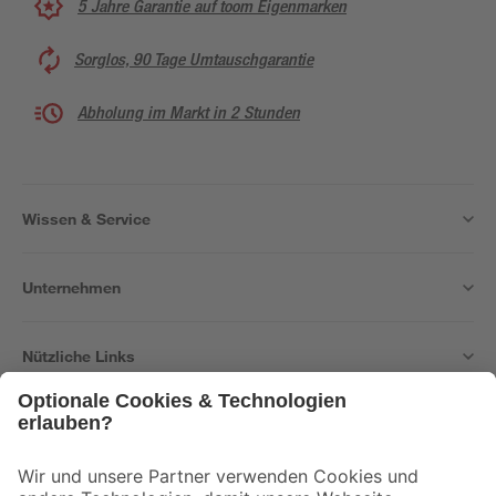
5 Jahre Garantie auf toom Eigenmarken
Sorglos, 90 Tage Umtauschgarantie
Abholung im Markt in 2 Stunden
Wissen & Service
Unternehmen
Nützliche Links
Bleib auf dem Laufenden mit unserem Newsletter
Der toom Newsletter: Keine Angebote und Aktionen mehr verpassen!