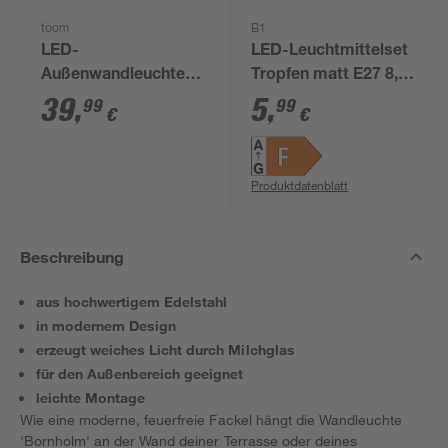
toom
B1
LED-
LED-Leuchtmittelset
Außenwandleuchte
Tropfen matt E27 8,6
'Montana' mit
W 806 lm warmweiß 2
39
,
5
,
99
99
€
€
Bewegungssensor
Stück
100 lm tageslichtweiß
IP 44 Ø 7,5 x 46 cm
Produktdatenblatt
Beschreibung
aus hochwertigem Edelstahl
in modernem Design
erzeugt weiches Licht durch Milchglas
für den Außenbereich geeignet
leichte Montage
Wie eine moderne, feuerfreie Fackel hängt die Wandleuchte
'Bornholm' an der Wand deiner Terrasse oder deines