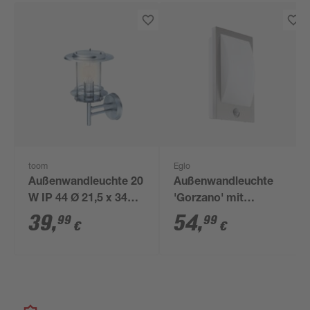
toom
Eglo
Außenwandleuchte 20
Außenwandleuchte
W IP 44 Ø 21,5 x 34
'Gorzano' mit
cm
Bewegungssensor 12
39
,
54
,
99
99
€
€
W IP 44 8 x 29 cm