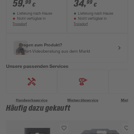
'Helsinki' mit
59
,
34
,
99
99
€
€
Bewegungssensor
Lieferung nach Hause
Lieferung nach Hause
15 W IP 44 Ø 7,5 x 40
Nicht verfügbar in
Nicht verfügbar in
cm
Troisdorf
Troisdorf
Fragen zum Produkt?
Sofort-Videoberatung aus dem Markt
Unsere passenden Services
Handwerksservice
Mietgeräteservice
Miettra
Häufig dazu gekauft