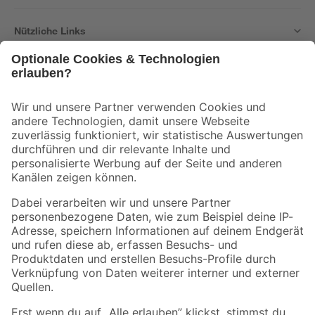
Nützliche Links
Bleib auf dem Laufenden mit unserem Newsletter
Der toom Newsletter: Keine Angebote und Aktionen mehr verpassen!
Zur Newsletter Anmeldung
Folge uns
Zahlungsarten
Versandarten
Sicher einkaufen