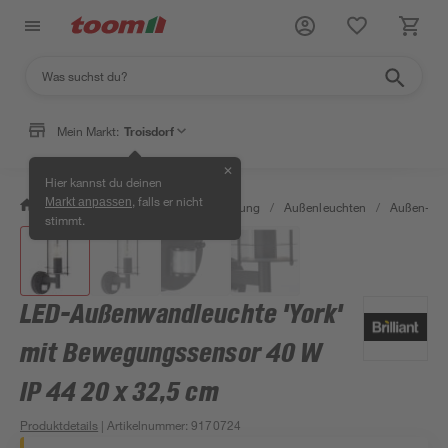
Mein Markt:
Troisdorf
✕
Hier kannst du deinen
, falls er nicht
Markt anpassen
/
Wohnen & Haushalt
/
Beleuchtung
/
Außenleuchten
/
Außen-Wa
stimmt.
LED-Außenwandleuchte 'York'
mit Bewegungssensor 40 W
IP 44 20 x 32,5 cm
Produktdetails
| Artikelnummer
:
9170724