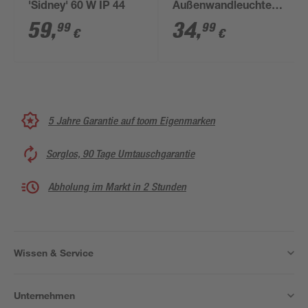
'Sidney' 60 W IP 44
Außenwandleuchte
'Helsinki' mit
59
,
34
,
99
99
€
€
Bewegungssensor 15
W IP 44 Ø 7,5 x 40 cm
5 Jahre Garantie auf toom Eigenmarken
Sorglos, 90 Tage Umtauschgarantie
Abholung im Markt in 2 Stunden
Wissen & Service
Unternehmen