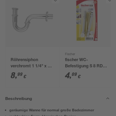
Fischer
Röhrensiphon
fischer WC-
verchromt 1 1/4" x 32
Befestigung S 8 RD
mm
80 2 Stück
8
,
4
,
99
09
€
€
Beschreibung
geräumige Wanne für normal große Badezimmer