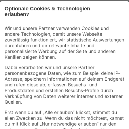
Bleib auf dem Laufenden mit unserem Newsletter
Der toom Newsletter: Keine Angebote und Aktionen mehr verpassen!
Zur Newsletter Anmeldung
Folge uns
Zahlungsarten
Versandarten
Sicher einkaufen
Jetzt die toom-App herunterladen