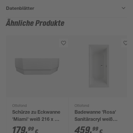
Datenblätter
Ähnliche Produkte
Ottofond
Ottofond
Schürze zu Eckwanne
Badewanne 'Rosa'
'Miami' weiß 216 x 54
Sanitäracryl weiß
x 3 cm
1900 x 900 mm
179
,
459
,
99
99
€
€