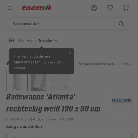
Mein Markt:
Troisdorf
✕
Hier kannst du deinen
, falls er nicht
Markt anpassen
/
Bad & Sanitär
/
Badewannen
/
Rechteckbadewannen
/
Badewanne
stimmt.
Badewanne 'Atlanta'
rechteckig weiß 190 x 90 cm
Produktdetails
| Artikelnummer
:
5100236
Länge auswählen