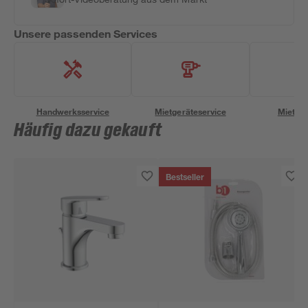
Unsere passenden Services
Handwerksservice
Mietgeräteservice
Miettra
Häufig dazu gekauft
Bestseller