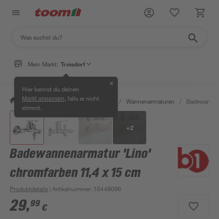
Mein Markt:
Troisdorf
✕
Hier kannst du deinen
, falls er nicht
Markt anpassen
/
Bad & Sanitär
/
Badarmaturen
/
Wannenarmaturen
/
Badewannena
stimmt.
+
2
Badewannenarmatur 'Lino'
chromfarben 11,4 x 15 cm
Produktdetails
| Artikelnummer
:
10448096
29
,
99
€