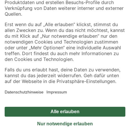
Sicher einkaufen
Jetzt die toom-App herunterladen
Alle Preisangaben in EUR inkl. gesetzl. MwSt.. Die dargestellten Angebote sind unter
Umständen nicht in allen Märkten verfügbar. Die angegebenen Verfügbarkeiten beziehen
sich auf den unter "Mein Markt" ausgewählten toom Baumarkt. Alle Angebote und
Produkte nur solange der Vorrat reicht.
*Paketversand ab 59 € versandkostenfrei, gilt nicht für Artikel mit Speditionsversand, hier
fallen zusätzliche Versandkosten an.
Datenschutz
Privatsphäre
Impressum
AGB
Nutzungsbedingungen
Widerrufsrecht
Vertrag widerrufen
Barrierefreiheit