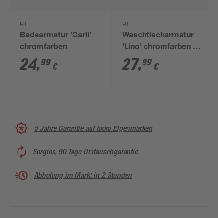
B1
B1
Badearmatur 'Carli'
Waschtischarmatur
chromfarben
'Lino' chromfarben 14
cm
24
,
27
,
99
99
€
€
5 Jahre Garantie auf toom Eigenmarken
Sorglos, 90 Tage Umtauschgarantie
Abholung im Markt in 2 Stunden