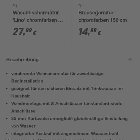
B1
B1
Waschtischarmatur
Brausegarnitur
'Lino' chromfarben 14
chromfarben 150 cm
cm
27
,
14
,
99
99
€
€
Beschreibung
verchromte Wannenarmatur für zuverlässige
Badinstallation
geeignet für den sicheren Einsatz mit Trinkwasser im
Haushalt
Wandmontage mit S‑Anschlüssen für standardisierte
Anschlüsse
35‑mm‑Kartusche ermöglicht gleichmäßige Einstellung
von Wasser
integrierter Auslauf mit angenehmem Wasserstrahl