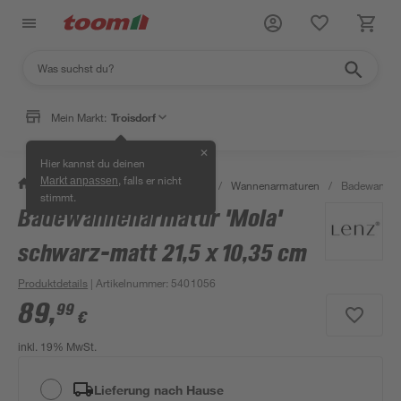
Mein Markt:
Troisdorf
✕
Hier kannst du deinen
, falls er nicht
Markt anpassen
/
Bad & Sanitär
/
Badarmaturen
/
Wannenarmaturen
/
Badewannena
stimmt.
Badewannenarmatur 'Mola'
schwarz-matt 21,5 x 10,35 cm
Produktdetails
| Artikelnummer
:
5401056
89
,
99
€
inkl. 19% MwSt.
Lieferung nach Hause