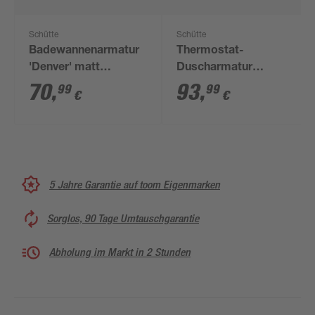
Schütte
Schütte
Badewannenarmatur
Thermostat-
'Denver' matt
Duscharmatur
schwarz
'London' schwarz
70
,
93
,
99
99
€
€
matt
5 Jahre Garantie auf toom Eigenmarken
Sorglos, 90 Tage Umtauschgarantie
Abholung im Markt in 2 Stunden