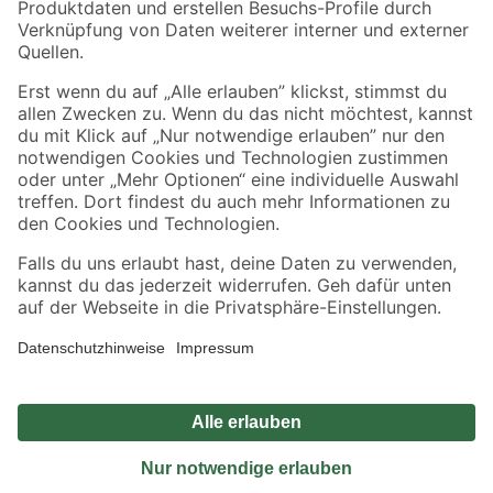
Sicher einkaufen
Jetzt die toom-App herunterladen
Alle Preisangaben in EUR inkl. gesetzl. MwSt.. Die dargestellten Angebote sind unter
Umständen nicht in allen Märkten verfügbar. Die angegebenen Verfügbarkeiten beziehen
sich auf den unter "Mein Markt" ausgewählten toom Baumarkt. Alle Angebote und
Produkte nur solange der Vorrat reicht.
*Paketversand ab 59 € versandkostenfrei, gilt nicht für Artikel mit Speditionsversand, hier
fallen zusätzliche Versandkosten an.
Datenschutz
Privatsphäre
Impressum
AGB
Nutzungsbedingungen
Widerrufsrecht
Vertrag widerrufen
Barrierefreiheit