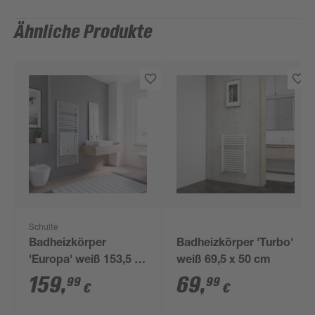
Ähnliche Produkte
Schulte
Badheizkörper
Badheizkörper 'Turbo'
'Europa' weiß 153,5 x
weiß 69,5 x 50 cm
60 cm
159
,
69
,
99
99
€
€