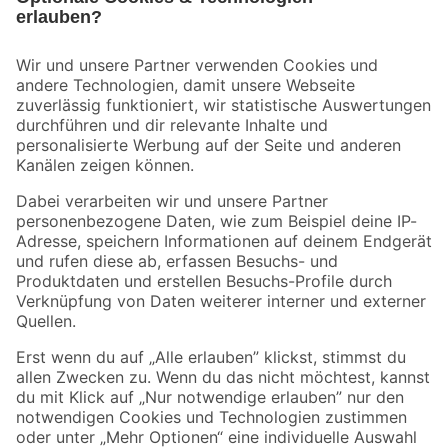
Bleib auf dem Laufenden mit unserem Newsletter
Der toom Newsletter: Keine Angebote und Aktionen mehr verpassen!
Zur Newsletter Anmeldung
Folge uns
Zahlungsarten
Versandarten
Sicher einkaufen
Jetzt die toom-App herunterladen