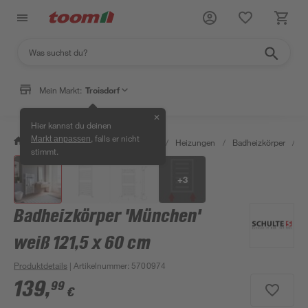
Mein Markt:
Troisdorf
✕
Hier kannst du deinen
, falls er nicht
Markt anpassen
/
Bauen & Renovieren
/
Heizen
/
Heizungen
/
Badheizkörper
/
B
stimmt.
+
3
Badheizkörper 'München'
weiß 121,5 x 60 cm
Produktdetails
| Artikelnummer
:
5700974
139
,
99
€