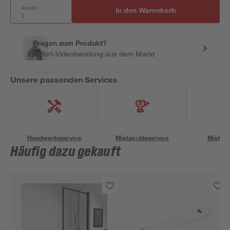
Anzahl:
In den Warenkorb
Fragen zum Produkt?
Sofort-Videoberatung aus dem Markt
Unsere passenden Services
Handwerksservice
Mietgeräteservice
Miettra
Häufig dazu gekauft