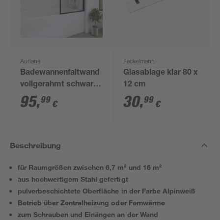
Aurlane
Fackelmann
Badewannenfaltwand
Glasablage klar 80 x
vollgerahmt schwarz
12 cm
75 x 130 cm
95
,
30
,
99
99
€
€
Beschreibung
für Raumgrößen zwischen 6,7 m² und 16 m²
aus hochwertigem Stahl gefertigt
pulverbeschichtete Oberfläche in der Farbe Alpinweiß
Betrieb über Zentralheizung oder Fernwärme
zum Schrauben und Einängen an der Wand