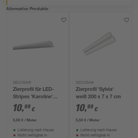
Alternative Produkte
DECOSA®
DECOSA®
Zierprofil für LED-
Zierprofil 'Sylvia'
Stripes 'Karoline'
weiß 200 x 7 x 7 cm
EPS weiß 200 x 6,5
10
,
10
,
99
99
€
€
cm
5,50 € / Meter
5,50 € / Meter
Lieferung nach Hause
Lieferung nach Hause
Nicht verfügbar in
Nicht verfügbar in