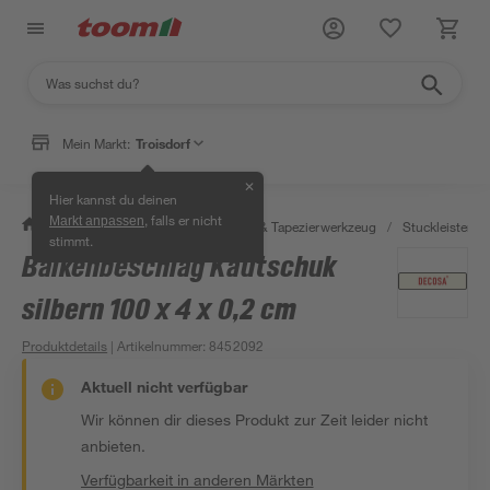
Mein Markt:
Troisdorf
✕
Hier kannst du deinen
, falls er nicht
Markt anpassen
/
Wohnen & Haushalt
/
Tapeten & Tapezierwerkzeug
/
Stuckleisten, Z
stimmt.
Balkenbeschlag Kautschuk
silbern 100 x 4 x 0,2 cm
Produktdetails
| Artikelnummer
:
8452092
Aktuell nicht verfügbar
Wir können dir dieses Produkt zur Zeit leider nicht
anbieten.
Verfügbarkeit in anderen Märkten