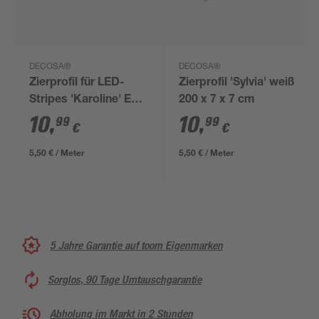
DECOSA®
DECOSA®
Zierprofil für LED-
Zierprofil 'Sylvia' weiß
Stripes 'Karoline' EPS
200 x 7 x 7 cm
weiß 200 x 6,5 cm
10
,
10
,
99
99
€
€
5,50 € / Meter
5,50 € / Meter
5 Jahre Garantie auf toom Eigenmarken
Sorglos, 90 Tage Umtauschgarantie
Abholung im Markt in 2 Stunden