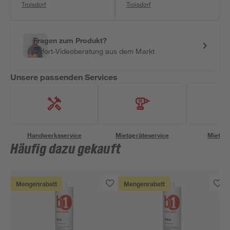
Troisdorf
Troisdorf
Fragen zum Produkt?
Sofort-Videoberatung aus dem Markt
Unsere passenden Services
Handwerksservice
Mietgeräteservice
Miettra
Häufig dazu gekauft
Mengenrabatt
Mengenrabatt