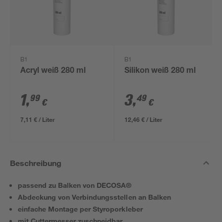
B1
B1
Acryl weiß 280 ml
Silikon weiß 280 ml
1
,
3
,
99
49
€
€
7,11 € / Liter
12,46 € / Liter
Beschreibung
passend zu Balken von DECOSA®
Abdeckung von Verbindungsstellen an Balken
einfache Montage per Styroporkleber
mit Cuttermesser zuschneidbar