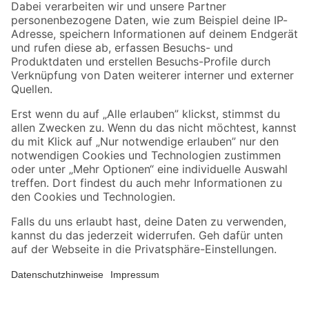
Zahlungsarten
Versandarten
Sicher einkaufen
Jetzt die toom-App herunterladen
Alle Preisangaben in EUR inkl. gesetzl. MwSt.. Die dargestellten Angebote sind unter
Umständen nicht in allen Märkten verfügbar. Die angegebenen Verfügbarkeiten beziehen
sich auf den unter "Mein Markt" ausgewählten toom Baumarkt. Alle Angebote und
Produkte nur solange der Vorrat reicht.
*Paketversand ab 59 € versandkostenfrei, gilt nicht für Artikel mit Speditionsversand, hier
fallen zusätzliche Versandkosten an.