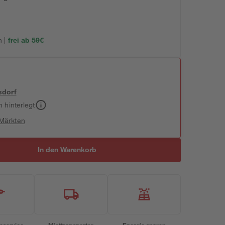
 |
frei ab 59€
sdorf
h hinterlegt
 Märkten
In den Warenkorb