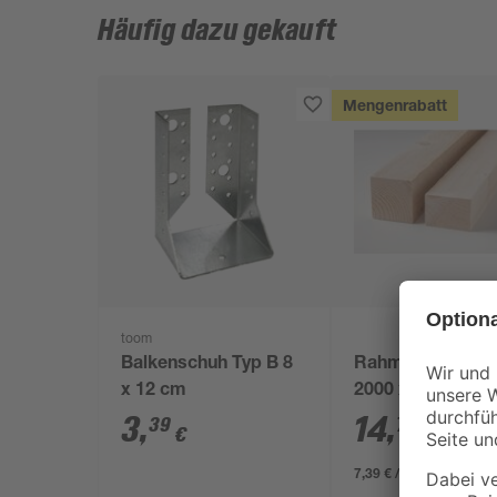
Häufig dazu gekauft
Mengenrabatt
toom
Balkenschuh Typ B 8
Rahmen sägerau
x 12 cm
2000 x 98 x 78 
3
,
14
,
39
78
€
€
7,39 € / Meter