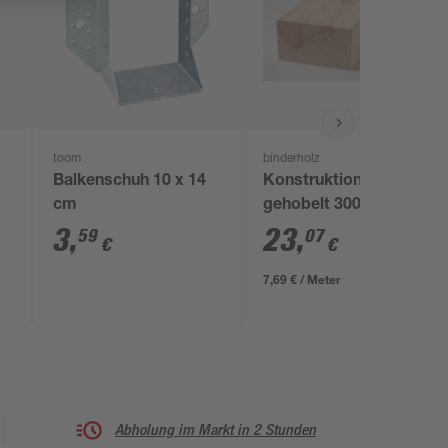
toom
binderholz
Balkenschuh 10 x 14
Konstruktionsvollholz
cm
gehobelt 3000 x 100 x
80 mm
3
,
23
,
59
07
€
€
7,69 € / Meter
Abholung im Markt in 2 Stunden