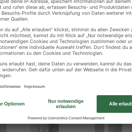
Bei Balkenkonstruktionen dient d
als feste Ausgangsbasis. Befestig
Werkstück. Nutzen Sie dafür die z
einen Balken der entsprechenden B
Schrauben oder Nägeln. Aufgrund 
vor Korrosion geschützt.