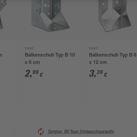
toom
toom
m
Balkenschuh Typ B 10
Balkenschuh Typ B 8
x 6 cm
x 12 cm
2
,
3
,
99
39
€
€
Sorglos, 90 Tage Umtauschgarantie