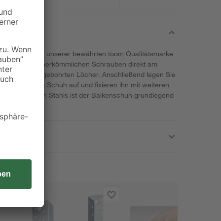
er Balkenschuh unserer bewährten toom Qualitätsmarke
en Sie ihn mit herkömmlichen Schrauben direkt am
ahlreichen vorgebohrten Löcher. Anschließend legen Sie
reite auf den Schuh auf und fixieren ihn mit weiteren
des verzinkten Stahls ist der Balkenschuh grundlegend