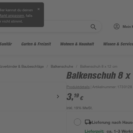
✕
ier kannst du deinen
, falls
Markt anpassen
r nicht stimmt.
Mein 
Sanitär
Garten & Freizeit
Wohnen & Haushalt
Wissen & Servic
lzverbinder & Baubeschläge
/
Balkenschuhe
/
Balkenschuh 8 x 12 cm
Balkenschuh 8 x
Produktdetails
| Artikelnummer
:
1730128
3
,
19
€
inkl. 19% MwSt.
Lieferung nach Haus
Lieferzeit:
ca. 1-3 Werk