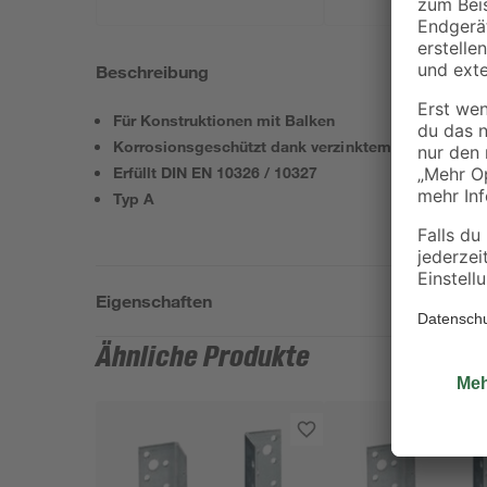
Beschreibung
Für Konstruktionen mit Balken
Korrosionsgeschützt dank verzinktem Stahl
Erfüllt DIN EN 10326 / 10327
Typ A
Eigenschaften
Ähnliche Produkte