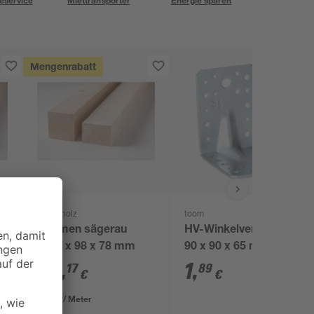
eservice
Miettransporter
Energie sparen
Mengenrabatt
binderholz
toom
lz
Rahmen sägerau
HV-Winkelverbinder
x
3000 x 98 x 78 mm
90 x 90 x 65 mm
22
,
1
,
17
89
€
€
7,39 € / Meter