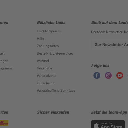
hmen
Nützliche Links
Bleib auf dem Lauf
Leichte Sprache
Der toom Newsletter: K
Hilfe
Zur Newsletter 
Zahlungsarten
eit
Bestell- & Lieferservices
ungen
Versand
Folge uns
Programm
Rückgabe
Vorteilskarte
Gutscheine
Verkaufsoffene Sonntage
rten
Sicher einkaufen
Jetzt die toom-App