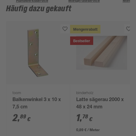
Handwerksservice
Mietgeräteservice
Miettra
Häufig dazu gekauft
Mengenrabatt
Bestseller
toom
binderholz
Balkenwinkel 3 x 10 x
Latte sägerau 2000 x
7,5 cm
48 x 24 mm
2
,
1
,
89
78
€
€
0,89 € / Meter