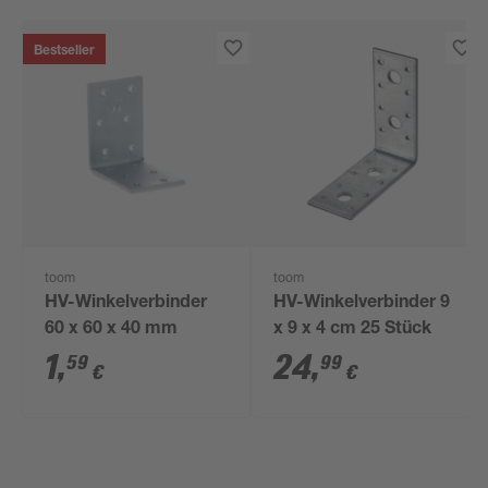
Bestseller
toom
toom
HV-Winkelverbinder
HV-Winkelverbinder 9
60 x 60 x 40 mm
x 9 x 4 cm 25 Stück
1
,
24
,
59
99
€
€