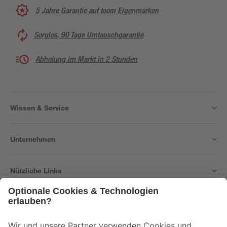
5 Jahre Garantie auf toom Eigenmarken
Sorglos, 90 Tage Umtauschgarantie
Abholung im Markt in 2 Stunden
Wissen & Service
Unternehmen
Nützliche Links
Bleib auf dem Laufenden mit unserem Newsletter
Der toom Newsletter: Keine Angebote und Aktionen mehr verpassen!