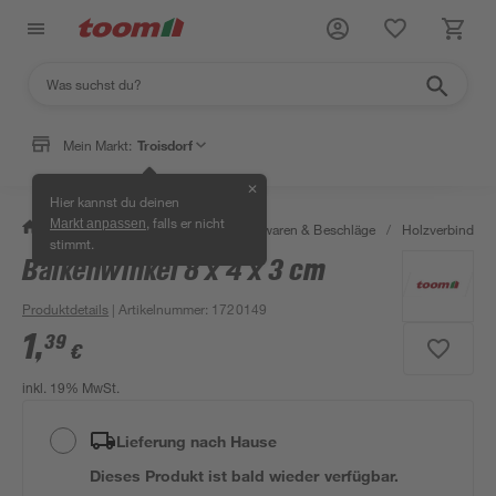
Mein Markt:
Troisdorf
✕
Hier kannst du deinen
, falls er nicht
Markt anpassen
/
Werkstatt & Maschinen
/
Eisenwaren & Beschläge
/
Holzverbinder 
stimmt.
Balkenwinkel 8 x 4 x 3 cm
Produktdetails
| Artikelnummer
:
1720149
1
,
39
€
inkl. 19% MwSt.
Lieferung nach Hause
Dieses Produkt ist bald wieder verfügbar.