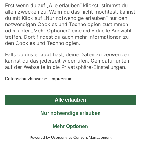
Sicher einkaufen
Jetzt die toom-App herunterladen
Alle Preisangaben in EUR inkl. gesetzl. MwSt.. Die dargestellten Angebote sind unter
Umständen nicht in allen Märkten verfügbar. Die angegebenen Verfügbarkeiten beziehen
sich auf den unter "Mein Markt" ausgewählten toom Baumarkt. Alle Angebote und
Produkte nur solange der Vorrat reicht.
*Paketversand ab 59 € versandkostenfrei, gilt nicht für Artikel mit Speditionsversand, hier
fallen zusätzliche Versandkosten an.
Datenschutz
Privatsphäre
Impressum
AGB
Nutzungsbedingungen
Widerrufsrecht
Vertrag widerrufen
Barrierefreiheit
© 2026 toom Baumarkt GmbH