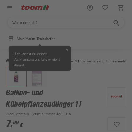
Mein Markt:
Troisdorf
✕
Hier kannst du deinen
, falls er nicht
Markt anpassen
/
Garten & Freizeit
/
Erden, Dünger & Pflanzenschutz
/
Blumendünger
stimmt.
Balkon- und
Kübelpflanzendünger 1 l
Produktdetails
| Artikelnummer
:
4501015
7
,
99
€