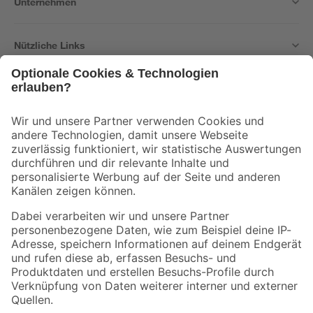
Unternehmen
Nützliche Links
Bleib auf dem Laufenden mit unserem Newsletter
Der toom Newsletter: Keine Angebote und Aktionen mehr verpassen!
Zur Newsletter Anmeldung
Folge uns
Zahlungsarten
Versandarten