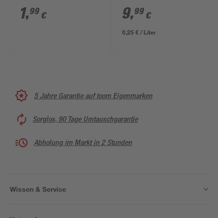
Stück
torffrei 40 l
1
,
9
,
99
99
€
€
0,25 € / Liter
5 Jahre Garantie auf toom Eigenmarken
Sorglos, 90 Tage Umtauschgarantie
Abholung im Markt in 2 Stunden
Wissen & Service