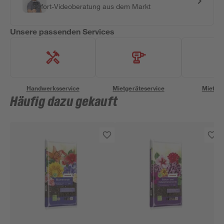
Sofort-Videoberatung aus dem Markt
Unsere passenden Services
Handwerksservice
Mietgeräteservice
Miettra
Häufig dazu gekauft