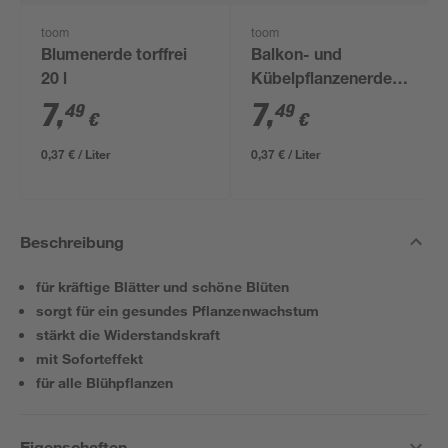
toom
toom
Blumenerde torffrei
Balkon- und
20 l
Kübelpflanzenerde
torffrei 20 l
7
,
7
,
49
49
€
€
0,37 € / Liter
0,37 € / Liter
Beschreibung
für kräftige Blätter und schöne Blüten
sorgt für ein gesundes Pflanzenwachstum
stärkt die Widerstandskraft
mit Soforteffekt
für alle Blühpflanzen
Eigenschaften