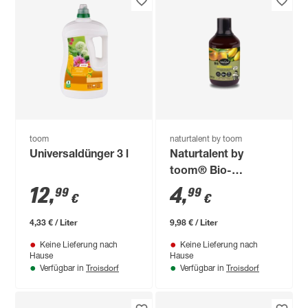
toom
naturtalent by toom
Universaldünger 3 l
Naturtalent by
toom® Bio-
Zitrusdünger 500 ml
12
,
4
,
99
99
€
€
4,33 € / Liter
9,98 € / Liter
Keine Lieferung nach
Keine Lieferung nach
Hause
Hause
Troisdorf
Troisdorf
Verfügbar in
Verfügbar in