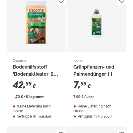
Oscorna
toom
Bodenhilfsstoff
Grünpflanzen- und
'Bodenaktivator' 25
Palmendünger 1 l
kg
42
,
7
,
99
99
€
€
1,72 € / Kilogramm
7,99 € / Liter
Keine Lieferung nach
Keine Lieferung nach
Hause
Hause
Troisdorf
Troisdorf
Verfügbar in
Verfügbar in