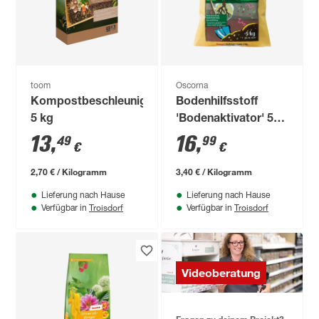
toom
Oscorna
Kompostbeschleuniger
Bodenhilfsstoff
5 kg
'Bodenaktivator' 5
kg
13
,
16
,
49
99
€
€
2,70 € / Kilogramm
3,40 € / Kilogramm
Lieferung nach Hause
Lieferung nach Hause
Troisdorf
Troisdorf
Verfügbar in
Verfügbar in
Videoberatung
Fragen zu deinem Projekt?