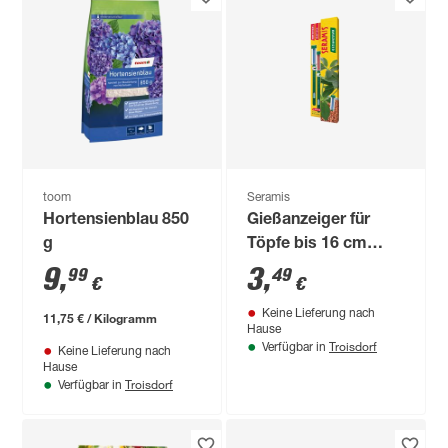
toom
Seramis
Hortensienblau 850
Gießanzeiger für
g
Töpfe bis 16 cm
Höhe, 2 Stück
9
,
3
,
99
49
€
€
Keine Lieferung nach
11,75 € / Kilogramm
Hause
Troisdorf
Verfügbar in
Keine Lieferung nach
Hause
Troisdorf
Verfügbar in