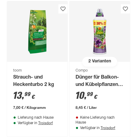
2
Varianten
toom
Compo
Strauch- und
Dünger für Balkon-
Heckenturbo 2 kg
und Kübelpflanzen
1,3 l
13
,
10
,
99
99
€
€
7,00 € / Kilogramm
8,45 € / Liter
Lieferung nach Hause
Keine Lieferung nach
Troisdorf
Hause
Verfügbar in
Troisdorf
Verfügbar in