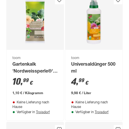
toom
toom
Gartenkalk
Universaldünger 500
'Nordweissperle®'
ml
10 kg
10
,
4
,
99
99
€
€
1,10 € / Kilogramm
9,98 € / Liter
Keine Lieferung nach
Keine Lieferung nach
Hause
Hause
Troisdorf
Troisdorf
Verfügbar in
Verfügbar in