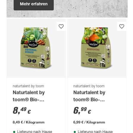
Mehr erfahren
naturtalent by toom
naturtalent by toom
Naturtalent by
Naturtalent by
toom® Bio-
toom® Bio-
Universaldünger 1
Hornspäne 1 kg
8
,
6
,
49
99
€
€
kg
8,49 € / Kilogramm
6,99 € / Kilogramm
Lieferung nach Hause
Lieferung nach Hause