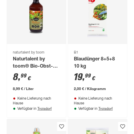
naturtalent by toom
B1
Naturtalent by
Blaudünger 8+5+8
toom® Bio-Obst-
10 kg
und Gemüsedünger
8
,
19
,
99
99
€
€
1 l
8,99 € / Liter
2,00 € / Kilogramm
Keine Lieferung nach
Keine Lieferung nach
Hause
Hause
Troisdorf
Troisdorf
Verfügbar in
Verfügbar in