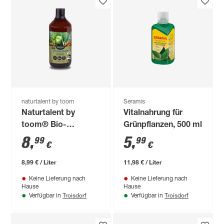
naturtalent by toom
Seramis
Naturtalent by
Vitalnahrung für
toom® Bio-
Grünpflanzen, 500 ml
Universaldünger 1 l
8
,
5
,
99
99
€
€
8,99 € / Liter
11,98 € / Liter
Keine Lieferung nach
Keine Lieferung nach
Hause
Hause
Troisdorf
Troisdorf
Verfügbar in
Verfügbar in