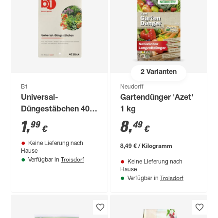
2
Varianten
B1
Neudorff
Universal-
Gartendünger 'Azet'
Düngestäbchen 40
1 kg
Stück
1
,
8
,
99
49
€
€
Keine Lieferung nach
8,49 € / Kilogramm
Hause
Troisdorf
Verfügbar in
Keine Lieferung nach
Hause
Troisdorf
Verfügbar in