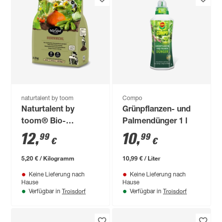
naturtalent by toom
Compo
Naturtalent by
Grünpflanzen- und
toom® Bio-
Palmendünger 1 l
Hornmehl 2,5 kg
12
,
10
,
99
99
€
€
5,20 € / Kilogramm
10,99 € / Liter
Keine Lieferung nach
Keine Lieferung nach
Hause
Hause
Troisdorf
Troisdorf
Verfügbar in
Verfügbar in