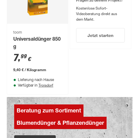
Kostenlose Sofort-
Videoberatung direkt aus
dem Markt.
toom
Jetzt starten
Universaldünger 850
g
7
,
99
€
9,40 € / Kilogramm
Lieferung nach Hause
Troisdorf
Verfügbar in
Beratung zum Sortiment
Blumendünger & Pflanzendünger