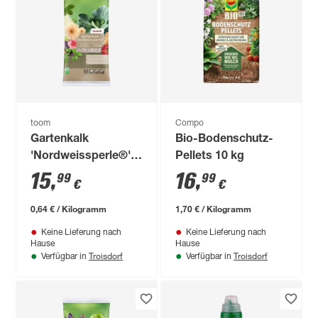
toom
Compo
Gartenkalk
Bio-Bodenschutz-
'Nordweissperle®'
Pellets 10 kg
25 kg
15
,
16
,
99
99
€
€
0,64 € / Kilogramm
1,70 € / Kilogramm
Keine Lieferung nach
Keine Lieferung nach
Hause
Hause
Troisdorf
Troisdorf
Verfügbar in
Verfügbar in