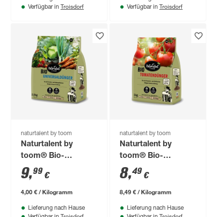
Troisdorf
Troisdorf
Verfügbar in
Verfügbar in
naturtalent by toom
naturtalent by toom
Naturtalent by
Naturtalent by
toom® Bio-
toom® Bio-
Universaldünger 2,5
Tomatendünger 1 kg
9
,
8
,
99
49
€
€
kg
4,00 € / Kilogramm
8,49 € / Kilogramm
Lieferung nach Hause
Lieferung nach Hause
Troisdorf
Troisdorf
Verfügbar in
Verfügbar in