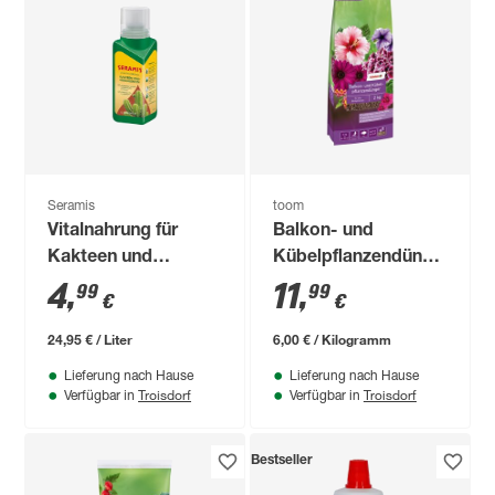
Seramis
toom
Vitalnahrung für
Balkon- und
Kakteen und
Kübelpflanzendünger
Sukkulenten 200 ml
2 kg
4
,
11
,
99
99
€
€
24,95 € / Liter
6,00 € / Kilogramm
Lieferung nach Hause
Lieferung nach Hause
Troisdorf
Troisdorf
Verfügbar in
Verfügbar in
Bestseller