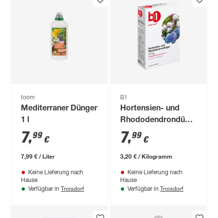
toom
B1
Mediterraner Dünger
Hortensien- und
1 l
Rhododendrondünger
2,5 kg
7
,
7
,
99
99
€
€
7,99 € / Liter
3,20 € / Kilogramm
Keine Lieferung nach
Keine Lieferung nach
Hause
Hause
Troisdorf
Troisdorf
Verfügbar in
Verfügbar in