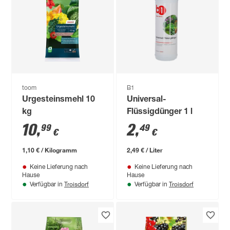
toom
B1
Urgesteinsmehl 10
Universal-
kg
Flüssigdünger 1 l
10
,
2
,
99
49
€
€
1,10 € / Kilogramm
2,49 € / Liter
Keine Lieferung nach
Keine Lieferung nach
Hause
Hause
Troisdorf
Troisdorf
Verfügbar in
Verfügbar in