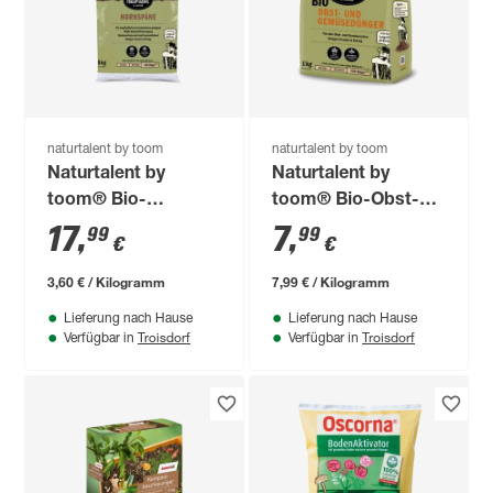
naturtalent by toom
naturtalent by toom
Naturtalent by
Naturtalent by
toom® Bio-
toom® Bio-Obst-
Hornspäne 5 kg
und Gemüsedünger
17
,
7
,
99
99
€
€
1 kg
3,60 € / Kilogramm
7,99 € / Kilogramm
Lieferung nach Hause
Lieferung nach Hause
Troisdorf
Troisdorf
Verfügbar in
Verfügbar in