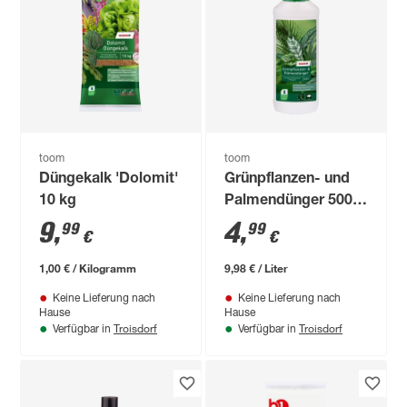
toom
toom
Düngekalk 'Dolomit'
Grünpflanzen- und
10 kg
Palmendünger 500
ml
9
,
4
,
99
99
€
€
1,00 € / Kilogramm
9,98 € / Liter
Keine Lieferung nach
Keine Lieferung nach
Hause
Hause
Troisdorf
Troisdorf
Verfügbar in
Verfügbar in