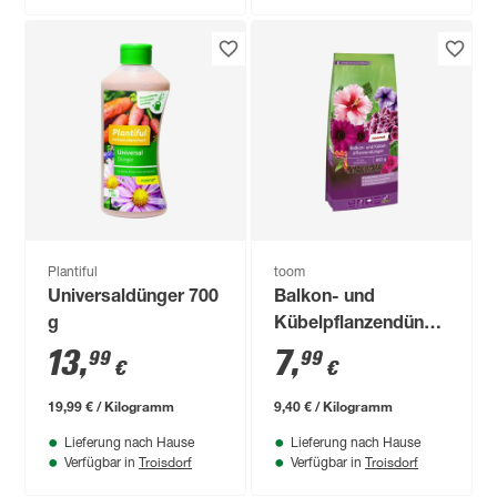
Plantiful
toom
Universaldünger 700
Balkon- und
g
Kübelpflanzendünger
850 g
13
,
7
,
99
99
€
€
19,99 € / Kilogramm
9,40 € / Kilogramm
Lieferung nach Hause
Lieferung nach Hause
Troisdorf
Troisdorf
Verfügbar in
Verfügbar in