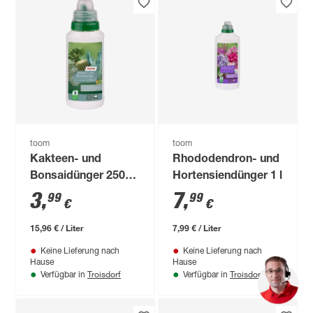
toom
toom
Kakteen- und
Rhododendron- und
Bonsaidünger 250
Hortensiendünger 1 l
ml
3
,
7
,
99
99
€
€
15,96 € / Liter
7,99 € / Liter
Keine Lieferung nach
Keine Lieferung nach
Hause
Hause
Troisdorf
Troisdorf
Verfügbar in
Verfügbar in