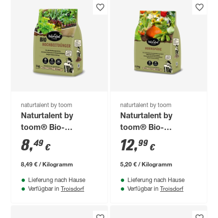
naturtalent by toom
naturtalent by toom
Naturtalent by
Naturtalent by
toom® Bio-
toom® Bio-
Hochbeetdünger 1
Hornspäne 2,5 kg
8
,
12
,
49
99
€
€
kg
8,49 € / Kilogramm
5,20 € / Kilogramm
Lieferung nach Hause
Lieferung nach Hause
Troisdorf
Troisdorf
Verfügbar in
Verfügbar in