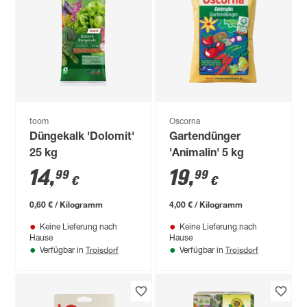
toom
Oscorna
Düngekalk 'Dolomit'
Gartendünger
25 kg
'Animalin' 5 kg
14
,
19
,
99
99
€
€
0,60 € / Kilogramm
4,00 € / Kilogramm
Keine Lieferung nach
Keine Lieferung nach
Hause
Hause
Troisdorf
Troisdorf
Verfügbar in
Verfügbar in