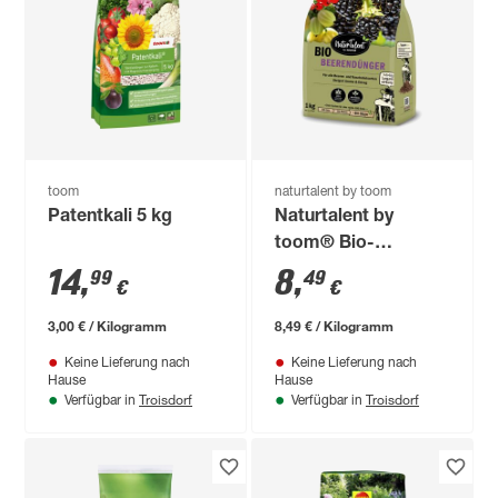
toom
naturtalent by toom
Patentkali 5 kg
Naturtalent by
toom® Bio-
Beerendünger 1 kg
14
,
8
,
99
49
€
€
3,00 € / Kilogramm
8,49 € / Kilogramm
Keine Lieferung nach
Keine Lieferung nach
Hause
Hause
Troisdorf
Troisdorf
Verfügbar in
Verfügbar in