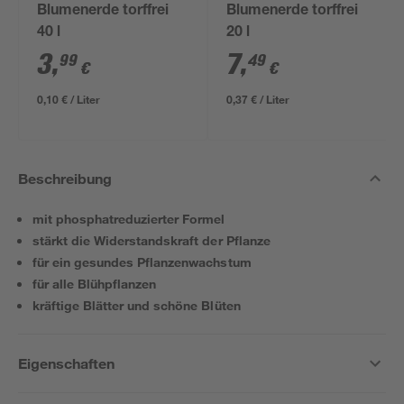
Blumenerde torffrei
Blumenerde torffrei
40 l
20 l
3
,
7
,
99
49
€
€
0,10 € / Liter
0,37 € / Liter
Beschreibung
mit phosphatreduzierter Formel
stärkt die Widerstandskraft der Pflanze
für ein gesundes Pflanzenwachstum
für alle Blühpflanzen
kräftige Blätter und schöne Blüten
Eigenschaften