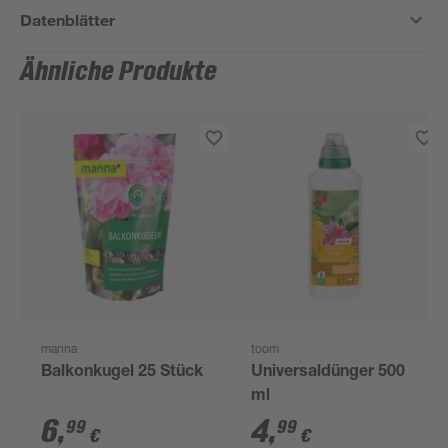
Datenblätter
Ähnliche Produkte
manna
toom
Balkonkugel 25 Stück
Universaldünger 500
ml
6
,
4
,
99
99
€
€