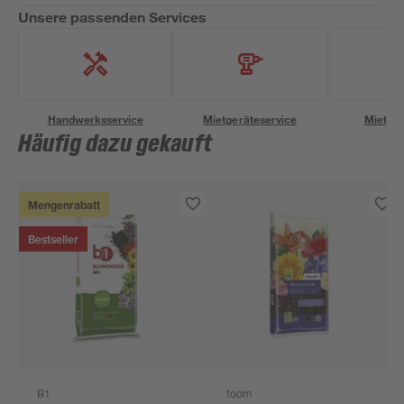
Unsere passenden Services
Handwerksservice
Mietgeräteservice
Miettra
Häufig dazu gekauft
Mengenrabatt
Bestseller
B1
toom