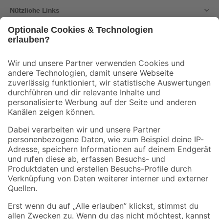
Nützliche Links
Bleib auf dem Laufenden mit unserem Newsletter
Der toom Newsletter: Keine Angebote und Aktionen mehr verpassen!
Zur Newsletter Anmeldung
Folge uns
Zahlungsarten
Versandarten
Sicher einkaufen