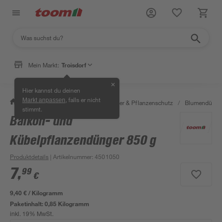
Mein Markt:
Troisdorf
✕
Hier kannst du deinen
, falls er nicht
Markt anpassen
/
Garten & Freizeit
/
Erden, Dünger & Pflanzenschutz
/
Blumendünger
stimmt.
Balkon- und
Kübelpflanzendünger 850 g
Produktdetails
| Artikelnummer
:
4501050
7
,
99
€
9,40 € / Kilogramm
Paketinhalt:
0,85 Kilogramm
inkl. 19% MwSt.