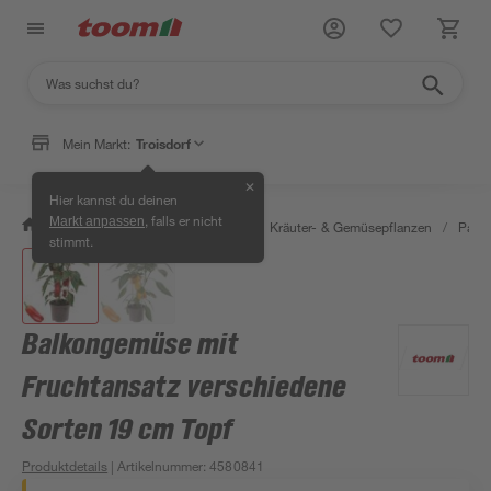
Mein Markt:
Troisdorf
✕
Hier kannst du deinen
, falls er nicht
Markt anpassen
/
Garten & Freizeit
/
Pflanzen
/
Kräuter- & Gemüsepflanzen
/
Papri
stimmt.
Balkongemüse mit
Fruchtansatz verschiedene
Sorten 19 cm Topf
Produktdetails
| Artikelnummer
:
4580841