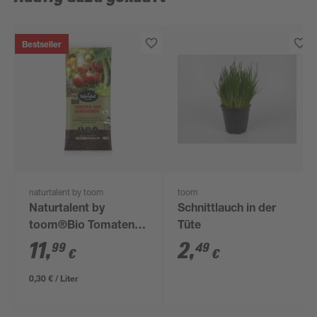
Bestseller
naturtalent by toom
toom
Naturtalent by
Schnittlauch in der
toom®Bio Tomaten-
Tüte
und Gemüseerde 40l
11
,
2
,
99
49
€
€
0,30 € / Liter