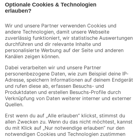
Bleib auf dem Laufenden mit unserem Newsletter
Der toom Newsletter: Keine Angebote und Aktionen mehr verpassen!
Zur Newsletter Anmeldung
Folge uns
Zahlungsarten
Versandarten
Sicher einkaufen
Jetzt die toom-App herunterladen