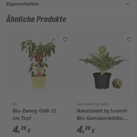
Eigenschaften
Ähnliche Produkte
blu
naturtalent by toom
Bio-Zwerg-Chili 12
Naturtalent by toom®
cm Topf
Bio-Gemüseraritäten
verschiedene Sorten
4
,
4
,
29
29
€
€
12 cm Topf