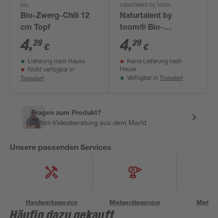
blu
naturtalent by toom
Bio-Zwerg-Chili 12
Naturtalent by
cm Topf
toom® Bio-
Gemüseraritäten
4
,
4
,
29
29
€
€
verschiedene Sorten
Lieferung nach Hause
Keine Lieferung nach
12 cm Topf
Hause
Nicht verfügbar in
Troisdorf
Troisdorf
Verfügbar in
Fragen zum Produkt?
Sofort-Videoberatung aus dem Markt
Unsere passenden Services
Handwerksservice
Mietgeräteservice
Miettra
Häufig dazu gekauft