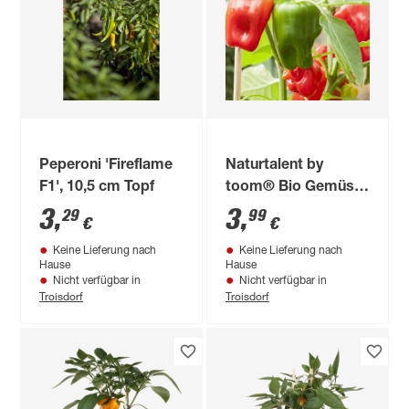
Peperoni 'Fireflame
Naturtalent by
F1', 10,5 cm Topf
toom® Bio Gemüse
verschiedene Sorten
3
,
3
,
29
99
€
€
10,5 cm Topf
Keine Lieferung nach
Keine Lieferung nach
Hause
Hause
Nicht verfügbar in
Nicht verfügbar in
Troisdorf
Troisdorf