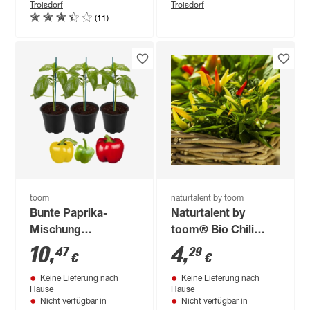
Troisdorf
Troisdorf
(11)
toom
naturtalent by toom
Bunte Paprika-
Naturtalent by
Mischung
toom® Bio Chili
'Bontempi' &
verschiedene Sorten
10
,
4
,
47
29
€
€
'Beluga®' 11 cm
12 cm Topf
Keine Lieferung nach
Keine Lieferung nach
Topf, 3er-Set
Hause
Hause
Nicht verfügbar in
Nicht verfügbar in