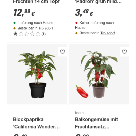
Früchten 14 cm Topf
'Padron' grün mild
10,5 cm Topf
12
,
3
,
99
49
€
€
Lieferung nach Hause
Keine Lieferung nach
Troisdorf
Hause
Bestellbar in
Troisdorf
(1)
Bestellbar in
toom
Blockpaprika
Balkongemüse mit
'California Wonder'
Fruchtansatz
rot 10,5 cm Topf
verschiedene Sorten