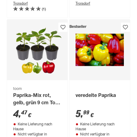
Troisdorf
Troisdorf
(1)
Bestseller
toom
Paprika-Mix rot,
veredelte Paprika
gelb, grün 9 cm Topf,
3er-Set
4
,
5
,
47
99
€
€
Keine Lieferung nach
Keine Lieferung nach
Hause
Hause
Nicht verfügbar in
Nicht verfügbar in