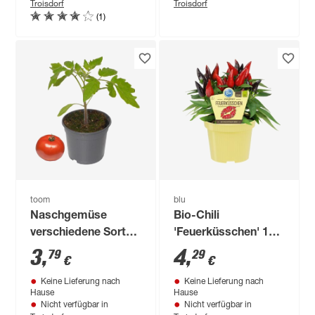
Troisdorf
Troisdorf
(1)
toom
blu
Naschgemüse
Bio-Chili
verschiedene Sorten
'Feuerküsschen' 12
13 cm
cm Topf
3
,
4
,
79
29
€
€
Keine Lieferung nach
Keine Lieferung nach
Hause
Hause
Nicht verfügbar in
Nicht verfügbar in