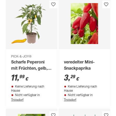
PICK-&-JOY®
Scharfe Peperoni
veredelter Mini-
mit Früchten, gelb,
Snackpaprika
14 cm Topf
11
,
3
,
99
29
€
€
Keine Lieferung nach
Keine Lieferung nach
Hause
Hause
Nicht verfügbar in
Nicht verfügbar in
Troisdorf
Troisdorf