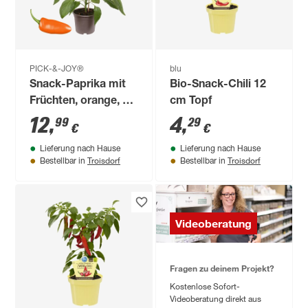
PICK-&-JOY®
blu
Snack-Paprika mit
Bio-Snack-Chili 12
Früchten, orange, 14
cm Topf
cm Topf
12
,
4
,
99
29
€
€
Lieferung nach Hause
Lieferung nach Hause
Troisdorf
Troisdorf
Bestellbar in
Bestellbar in
Videoberatung
Fragen zu deinem Projekt?
Kostenlose Sofort-
Videoberatung direkt aus