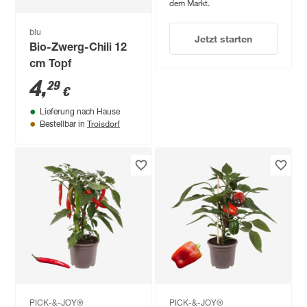
dem Markt.
blu
Jetzt starten
Bio-Zwerg-Chili 12
cm Topf
4
,
29
€
Lieferung nach Hause
Troisdorf
Bestellbar in
PICK-&-JOY®
PICK-&-JOY®