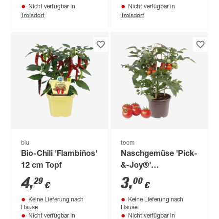
Nicht verfügbar in
Nicht verfügbar in
Troisdorf
Troisdorf
blu
toom
Bio-Chili 'Flambiños'
Naschgemüse 'Pick-
12 cm Topf
&-Joy®'
verschiedene Sorten
4
,
3
,
29
00
€
€
14 cm Topf
Keine Lieferung nach
Keine Lieferung nach
Hause
Hause
Nicht verfügbar in
Nicht verfügbar in