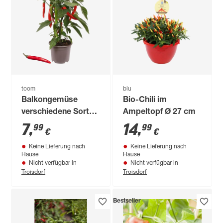
toom
blu
Balkongemüse
Bio-Chili im
verschiedene Sorten
Ampeltopf Ø 27 cm
19 cm Topf
7
,
14
,
99
99
€
€
Keine Lieferung nach
Keine Lieferung nach
Hause
Hause
Nicht verfügbar in
Nicht verfügbar in
Troisdorf
Troisdorf
Bestseller