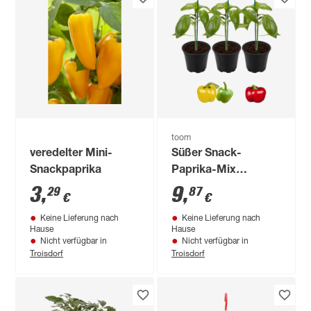
toom
veredelter Mini-
Süßer Snack-
Snackpaprika
Paprika-Mix
'Lubega® Mini' 11
3
,
9
,
29
87
€
€
cm Topf, 3er-Set
Keine Lieferung nach
Keine Lieferung nach
Hause
Hause
Nicht verfügbar in
Nicht verfügbar in
Troisdorf
Troisdorf