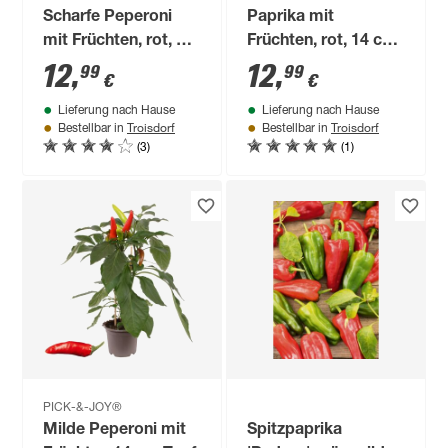
Scharfe Peperoni
Paprika mit
mit Früchten, rot, 14
Früchten, rot, 14 cm
cm Topf
Topf
12
,
12
,
99
99
€
€
Lieferung nach Hause
Lieferung nach Hause
Troisdorf
Troisdorf
Bestellbar in
Bestellbar in
(3)
(1)
PICK-&-JOY®
Milde Peperoni mit
Spitzpaprika