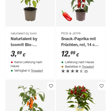
naturtalent by toom
PICK-&-JOY®
Naturtalent by
Snack-Paprika mit
toom® Bio-
Früchten, rot, 14 cm
Mediterrane
Topf
3
,
12
,
99
99
€
€
Auslese,
Keine Lieferung nach
Lieferung nach Hause
verschiedene Sorten
Troisdorf
Hause
Bestellbar in
13 cm Topf
Troisdorf
(2)
Verfügbar in