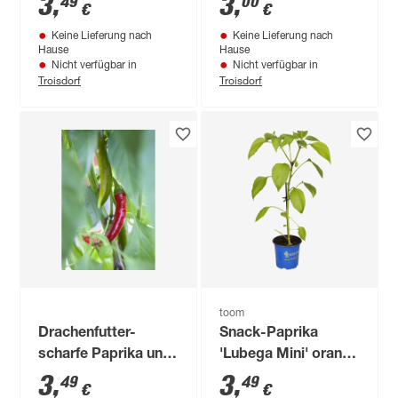
3
,
3
,
49
00
€
€
19 cm Topf
Keine Lieferung nach
Keine Lieferung nach
Hause
Hause
Nicht verfügbar in
Nicht verfügbar in
Troisdorf
Troisdorf
toom
Drachenfutter-
Snack-Paprika
scharfe Paprika und
'Lubega Mini' orange
Peperoni, 10,5 cm
10,5 cm Topf
3
,
3
,
49
49
€
€
Topf