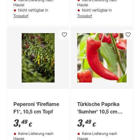
Keine Lieferung nach
Keine Lieferung nach
Sorten, 13 cm Topf
Hause
Hause
Nicht verfügbar in
Nicht verfügbar in
Troisdorf
Troisdorf
Peperoni 'Fireflame
Türkische Paprika
F1', 10,5 cm Topf
'Sumher' 10,5 cm
Topf
3
,
3
,
49
49
€
€
Keine Lieferung nach
Keine Lieferung nach
Hause
Hause