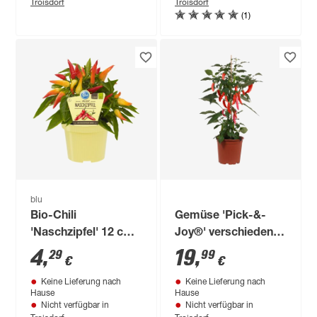
Troisdorf
Troisdorf
(1)
blu
Bio-Chili
Gemüse 'Pick-&-
'Naschzipfel' 12 cm
Joy®' verschiedene
Topf
Sorten 19 cm Topf
4
,
19
,
29
99
€
€
Keine Lieferung nach
Keine Lieferung nach
Hause
Hause
Nicht verfügbar in
Nicht verfügbar in
Troisdorf
Troisdorf