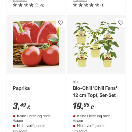
(9)
(1)
blu
Paprika
Bio-Chili 'Chili Fans'
12 cm Topf, 5er-Set
3
,
19
,
49
95
€
€
Keine Lieferung nach
Keine Lieferung nach
Hause
Hause
Nicht verfügbar in
Nicht verfügbar in
Troisdorf
Troisdorf