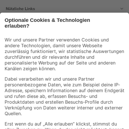
Nützliche Links
Bleib auf dem Laufenden mit unserem Newsletter
Der toom Newsletter: Keine Angebote und Aktionen mehr verpassen!
Zur Newsletter Anmeldung
Folge uns
Zahlungsarten
Versandarten
Sicher einkaufen