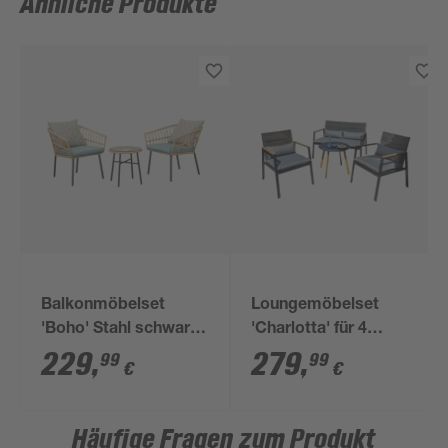
Ähnliche Produkte
Balkonmöbelset
Loungemöbelset
'Boho' Stahl schwarz
'Charlotta' für 4
3-teilig
Personen Stahl
229
,
279
,
99
99
€
€
Häufige Fragen zum Produkt