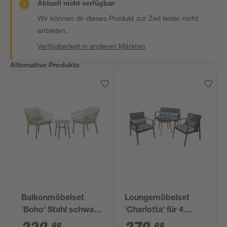
Aktuell nicht verfügbar
Wir können dir dieses Produkt zur Zeit leider nicht
anbieten.
Verfügbarkeit in anderen Märkten
Alternative Produkte
Balkonmöbelset
Loungemöbelset
'Boho' Stahl schwarz
'Charlotta' für 4
3-teilig
Personen Stahl
99
99