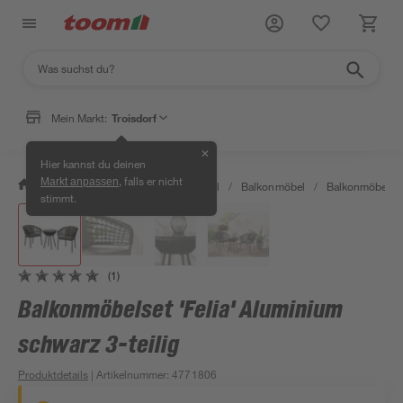
Mein Markt:
Troisdorf
✕
Hier kannst du deinen
, falls er nicht
Markt anpassen
/
Garten & Freizeit
/
Gartenmöbel
/
Balkonmöbel
/
Balkonmöbelse
stimmt.
(1)
Balkonmöbelset 'Felia' Aluminium
schwarz 3-teilig
Produktdetails
| Artikelnummer
:
4771806