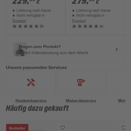
229
,
279
,
€
€
Lieferung nach Hause
Lieferung nach Hause
Nicht verfügbar in
Nicht verfügbar in
Troisdorf
Troisdorf
(9)
(4)
Fragen zum Produkt?
Sofort-Videoberatung aus dem Markt
Unsere passenden Services
Handwerksservice
Mietgeräteservice
Miettra
Häufig dazu gekauft
Bestseller