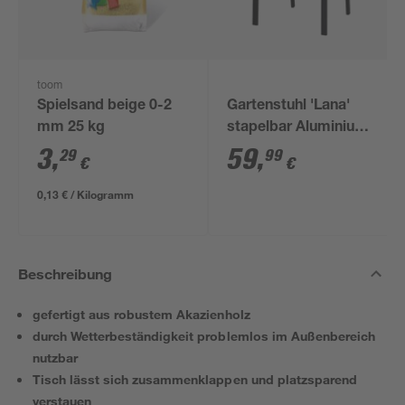
toom
Spielsand beige 0-2
Gartenstuhl 'Lana'
mm 25 kg
stapelbar Aluminium
schwarz 56 x 84 x 58
3
,
59
,
29
99
€
€
cm
0,13 € / Kilogramm
Beschreibung
gefertigt aus robustem Akazienholz
durch Wetterbeständigkeit problemlos im Außenbereich
nutzbar
Tisch lässt sich zusammenklappen und platzsparend
verstauen