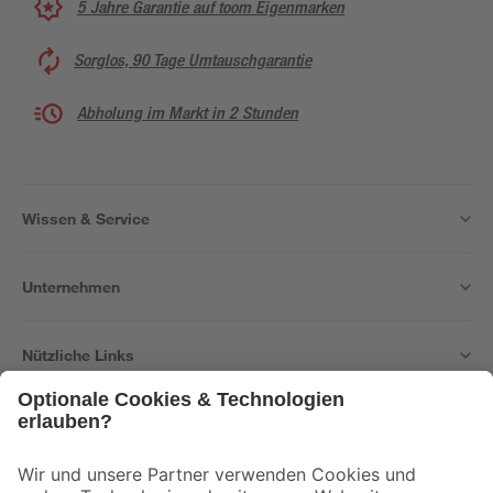
5 Jahre Garantie auf toom Eigenmarken
Sorglos, 90 Tage Umtauschgarantie
Abholung im Markt in 2 Stunden
Wissen & Service
Unternehmen
Nützliche Links
Bleib auf dem Laufenden mit unserem Newsletter
Der toom Newsletter: Keine Angebote und Aktionen mehr verpassen!