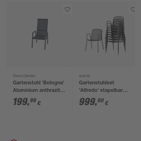
Siena Garden
acamp
Gartenstuhl 'Bologna'
Gartenstuhlset
Aluminium anthrazit
'Alfredo' stapelbar
56,5 x 77 x 77 cm
Metall schwarz 8
199
,
999
,
99
00
€
€
Stück