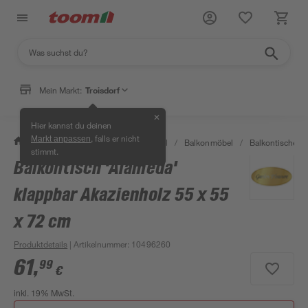
Mein Markt:
Troisdorf
✕
Hier kannst du deinen
, falls er nicht
Markt anpassen
/
Garten & Freizeit
/
Gartenmöbel
/
Balkonmöbel
/
Balkontische
/
stimmt.
Balkontisch 'Alameda'
klappbar Akazienholz 55 x 55
x 72 cm
Produktdetails
| Artikelnummer
:
10496260
61
,
99
€
inkl. 19% MwSt.