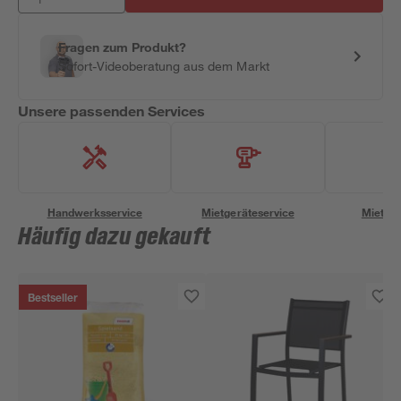
Fragen zum Produkt?
Sofort-Videoberatung aus dem Markt
Unsere passenden Services
Handwerksservice
Mietgeräteservice
Miettra
Häufig dazu gekauft
Bestseller