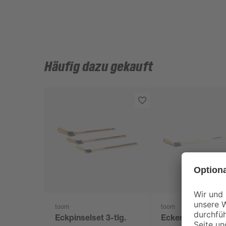
Häufig dazu gekauft
toom
toom
Eckpinselset 3-tlg.
Eckenpinsel 35