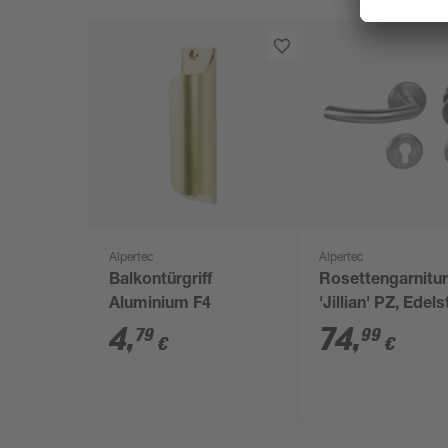
Alpertec
Alpertec
Balkontürgriff
Rosettengarnitu
Aluminium F4
'Jillian' PZ, Edels
satiniert, links
4
,
74
,
79
99
€
€