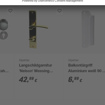
Alpertec
Alpertec
r
Langschildgarnitur
Balkontürgriff
tahl
'Nelson' Messing
Aluminium weiß 90 x
poliert, für Bad/WC
22 mm
42
,
6
,
99
99
€
€