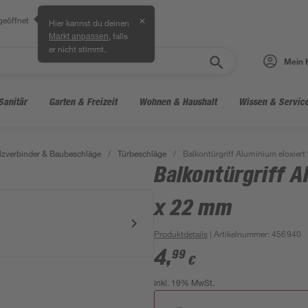
geöffnet
✕
Hier kannst du deinen
, falls
Markt anpassen
er nicht stimmt.
Mein 
Sanitär
Garten & Freizeit
Wohnen & Haushalt
Wissen & Servic
lzverbinder & Baubeschläge
/
Türbeschläge
/
Balkontürgriff Aluminium eloxier
Balkontürgriff A
x 22 mm
Produktdetails
| Artikelnummer
:
456940
4
,
99
€
inkl. 19% MwSt.