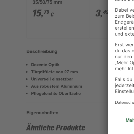
35/50/75 mm
15
,
3
,
79
49
€
€
Beschreibung
Dezente Optik
Türgrifftiefe von 27 mm
Universell einsetzbar
Aus robustem Aluminium
Pflegeleichte Oberfläche
Eigenschaften
Ähnliche Produkte