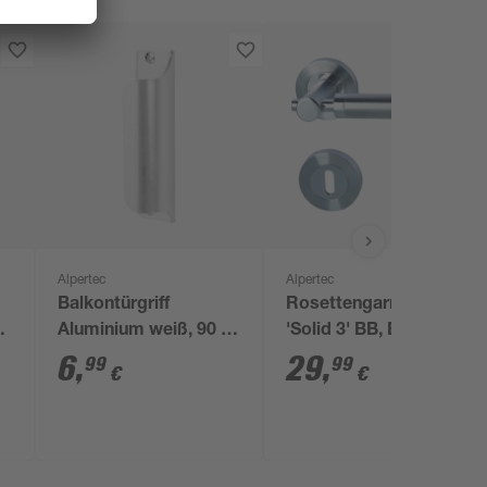
Alpertec
Alpertec
Balkontürgriff
Rosettengarnitur
Aluminium weiß, 90 x
'Solid 3' BB, Edelstahl
22 mm
poliert/satiniert
6
,
29
,
99
99
€
€