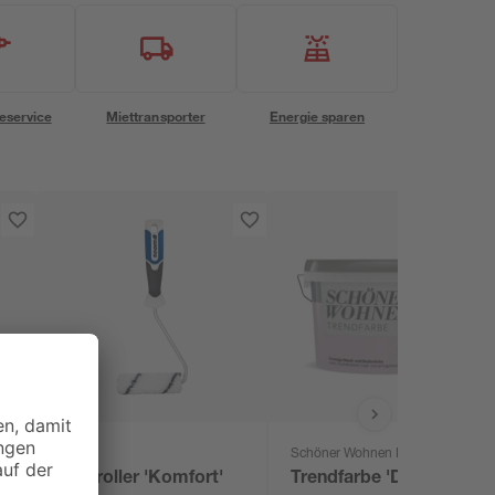
eservice
Miettransporter
Energie sparen
toom
Schöner Wohnen Farbe
Farbroller 'Komfort'
Trendfarbe 'Donut' lila