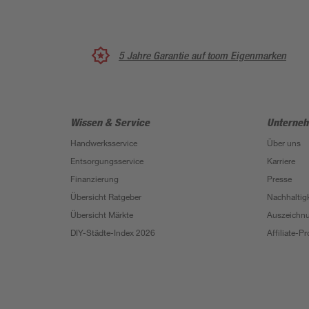
5 Jahre Garantie auf toom Eigenmarken
Wissen & Service
Unterne
Handwerksservice
Über uns
Entsorgungsservice
Karriere
Finanzierung
Presse
Übersicht Ratgeber
Nachhaltigk
Übersicht Märkte
Auszeichn
DIY-Städte-Index 2026
Affiliate-