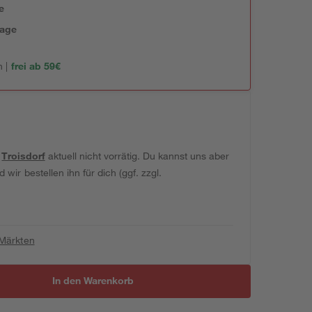
e
tage
 |
frei ab 59€
t
Troisdorf
aktuell nicht vorrätig. Du kannst uns aber
wir bestellen ihn für dich (ggf. zzgl.
 Märkten
In den Warenkorb