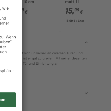
glatt 10 cm
matt 1 l
6
,
15
,
29
99
€
€
15,99 € / Liter
Aluminium lässt sich universell an diversen Türen und
fe von 27 mm ist er gut zu greifen. Mit seiner dezenten
fällig jeglicher Tür und Einrichtung an.