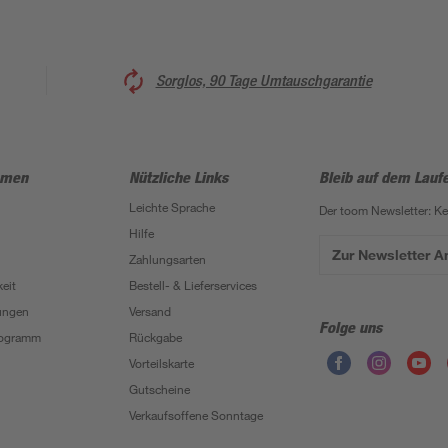
Sorglos, 90 Tage Umtauschgarantie
hmen
Nützliche Links
Bleib auf dem Lauf
Leichte Sprache
Der toom Newsletter: K
Hilfe
Zur Newsletter 
Zahlungsarten
eit
Bestell- & Lieferservices
ungen
Versand
Folge uns
Programm
Rückgabe
Vorteilskarte
Gutscheine
Verkaufsoffene Sonntage