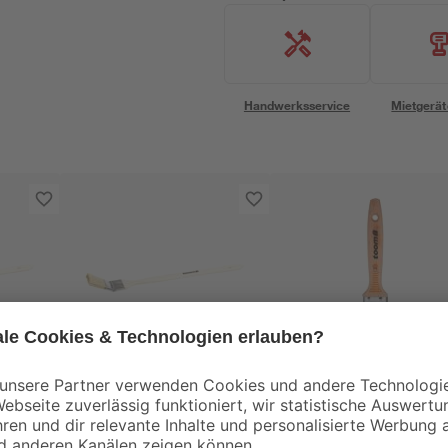
Handwerksservice
Mietgerät
toom
toom
 mm
Eckenpinsel 50 mm
Fensterpinsel Stärke