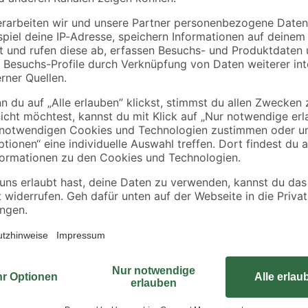
6 40 mm
4
,
7
,
99
39
€
€
Der Balkontürgriff aus eloxiertem 
Klappen befestigen. Dank einer Tie
silbernen Optik passt er sich unauf