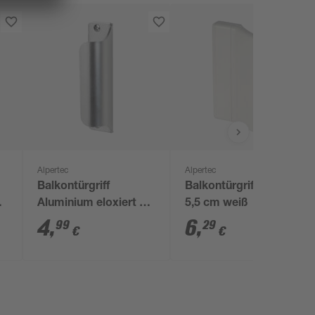
Alpertec
Alpertec
Balkontürgriff
Balkontürgriff 7,1 x
 x
Aluminium eloxiert 90
5,5 cm weiß
x 22 mm
4
,
6
,
99
29
€
€