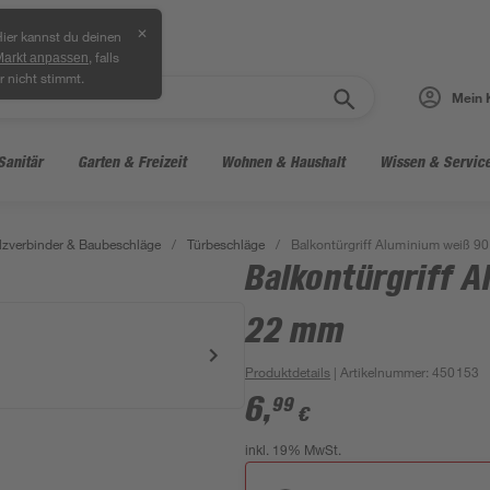
✕
ier kannst du deinen
, falls
Markt anpassen
r nicht stimmt.
Mein 
Sanitär
Garten & Freizeit
Wohnen & Haushalt
Wissen & Servic
lzverbinder & Baubeschläge
/
Türbeschläge
/
Balkontürgriff Aluminium weiß 9
Balkontürgriff A
22 mm
Produktdetails
| Artikelnummer
:
450153
6
,
99
€
inkl. 19% MwSt.