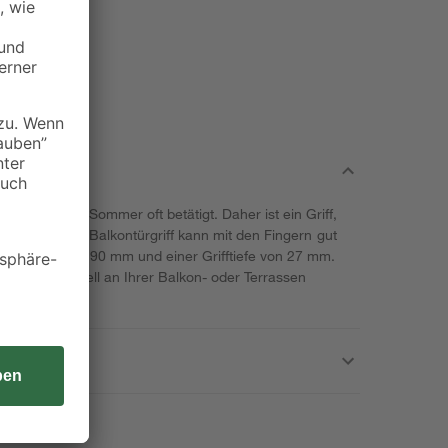
n werden im Sommer oft betätigt. Daher ist ein Griff,
teilhaft. Dieser Balkontürgriff kann mit den Fingern gut
iner Länge von 90 mm und einer Grifftiefe von 27 mm.
 Sie ihn schnell an Ihrer Balkon- oder Terrassen