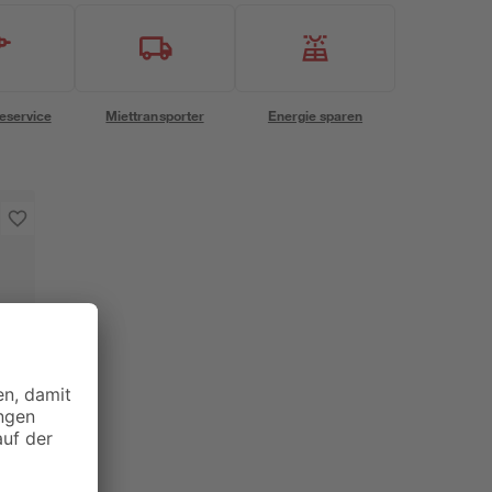
eservice
Miettransporter
Energie sparen
 l