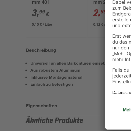
mm 40 l
mm 25 kg
3
,
2
,
99
99
€
€
3,29 €
0,10 € / Liter
0,12 € / Kilogramm
Beschreibung
Universell an allen Balkontüren einsetzbar
Aus robustem Aluminium
Inklusive Montagematerial
Einfach zu befestigen
Eigenschaften
Ähnliche Produkte