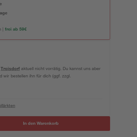
e
tage
 |
frei ab 59€
t
Troisdorf
aktuell nicht vorrätig. Du kannst uns aber
wir bestellen ihn für dich (ggf. zzgl.
 Märkten
In den Warenkorb