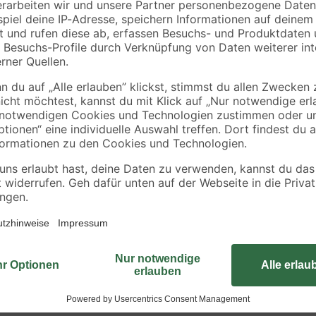
torffrei 10 l
5
,
10
,
99
99
€
€
0,60 € / Liter
0,27 € / Liter
Gerade Balkon- oder Terrassentüre
der gut in der Hand liegt, sehr vor
gegriffen werden. Das liegt an se
Mithilfe von zwei Schrauben haben
montiert.