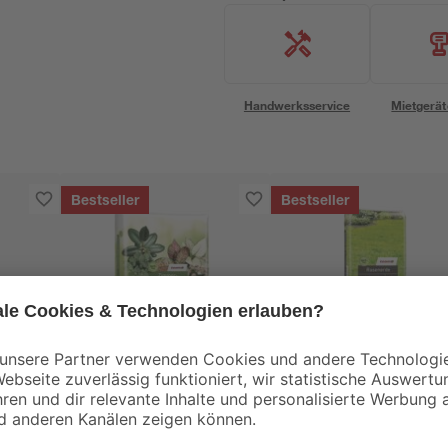
Handwerksservice
Mietgerät
Bestseller
Bestseller
toom
toom
0-2
Zimmerpflanzenerde
Rasenerde torffrei 40