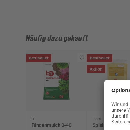
Häufig dazu gekauft
Bestseller
Bestseller
Aktion
B1
toom
Rindenmulch 0-40
Spielsand beige 