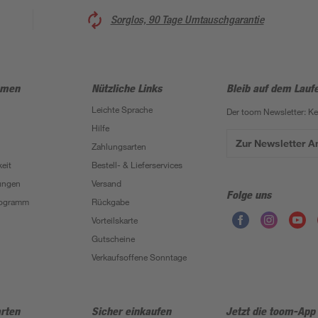
Sorglos, 90 Tage Umtauschgarantie
hmen
Nützliche Links
Bleib auf dem Lauf
Leichte Sprache
Der toom Newsletter: K
Hilfe
Zur Newsletter 
Zahlungsarten
eit
Bestell- & Lieferservices
ungen
Versand
Folge uns
Programm
Rückgabe
Vorteilskarte
Gutscheine
Verkaufsoffene Sonntage
rten
Sicher einkaufen
Jetzt die toom-App