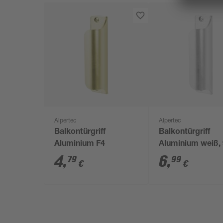
Alpertec
Alpertec
Balkontürgriff
Balkontürgriff
Aluminium F4
Aluminium weiß, 
22 mm
4
,
6
,
79
99
€
€