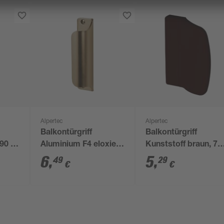
Alpertec
Alpertec
Balkontürgriff
Balkontürgriff
90 x
Aluminium F4 eloxiert,
Kunststoff braun, 71
90 x 22 mm
55 mm
6
,
5
,
49
29
€
€