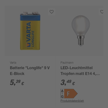
Varta
Paulmann
Batterie "Longlife" 9 V
LED-Leuchtmittel
E-Block
Tropfen matt E14 4,8
W 470 lm neutralweiß
5
,
3
,
29
49
€
€
Produktdatenblatt