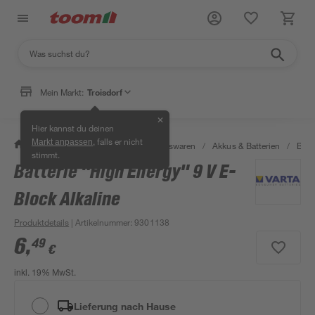
Mein Markt:
Troisdorf
✕
Hier kannst du deinen
, falls er nicht
Markt anpassen
/
Wohnen & Haushalt
/
Haushaltswaren
/
Akkus & Batterien
/
Batt
stimmt.
Batterie "High Energy" 9 V E-
Block Alkaline
Produktdetails
| Artikelnummer
:
9301138
6
,
49
€
inkl. 19% MwSt.
Lieferung nach Hause