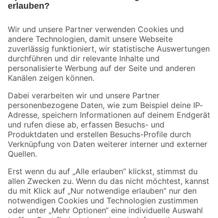
Bleib auf dem Laufenden mit unserem Newsletter
Der toom Newsletter: Keine Angebote und Aktionen mehr verpassen!
Zur Newsletter Anmeldung
Folge uns
Zahlungsarten
Versandarten
Sicher einkaufen
Jetzt die toom-App herunterladen