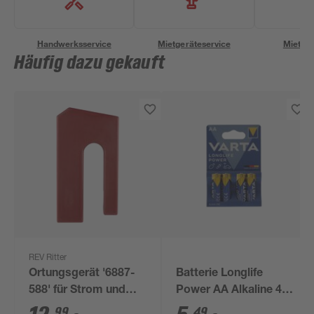
Handwerksservice
Mietgeräteservice
Miettra
Häufig dazu gekauft
REV Ritter
Ortungsgerät '6887-
Batterie Longlife
588' für Strom und
Power AA Alkaline 4
Metall
Stück
99
49