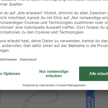
Die Batterien "Longlife AAA Alkali
aschenlampen
Haltbarkeit ideal für Standardger
Batterie daher für bspw. Fernbed
Standardgeräte verwenden. Beachte
wiederaufladbar sind. In der Foli