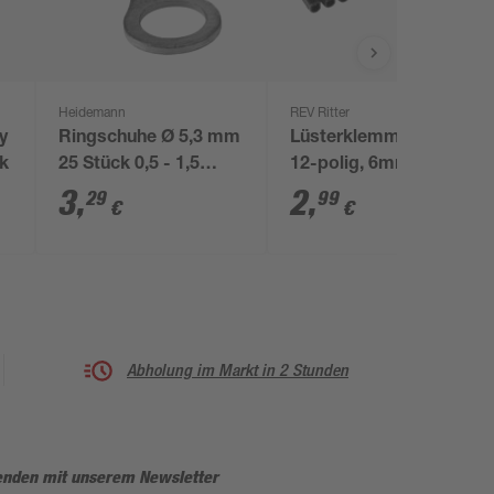
Heidemann
REV Ritter
y
Ringschuhe Ø 5,3 mm
Lüsterklemmen 2 x
ck
25 Stück 0,5 - 1,5
12-polig, 6mm²
mm²
3
,
2
,
29
99
€
€
Abholung im Markt in 2 Stunden
enden mit unserem Newsletter