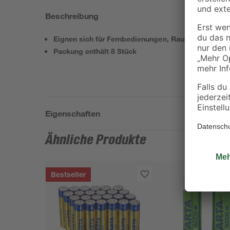
Beschreibung
Eignen sich für Fernbedienungen, Rauchmelder, T
Packung enthält 8 Stück
Eigenschaften
Ähnliche Produkte
Bestseller