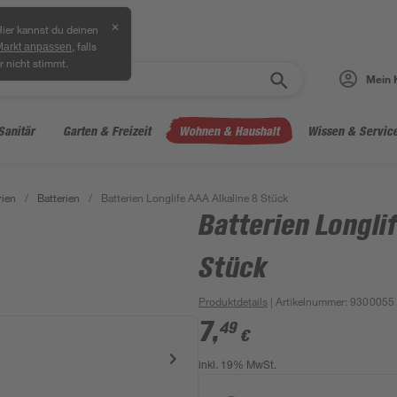
✕
ier kannst du deinen
, falls
Markt anpassen
r nicht stimmt.
Mein 
Sanitär
Garten & Freizeit
Wohnen & Haushalt
Wissen & Servic
rien
/
Batterien
/
Batterien Longlife AAA Alkaline 8 Stück
Batterien Longli
Stück
Produktdetails
| Artikelnummer
:
9300055
7
,
49
€
inkl. 19% MwSt.