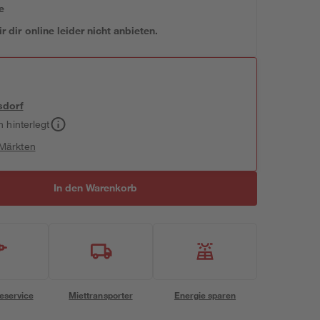
e
 dir online leider nicht anbieten.
sdorf
h hinterlegt
 Märkten
In den Warenkorb
eservice
Miettransporter
Energie sparen