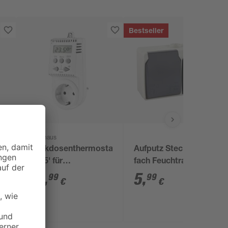
Bestseller
Könighaus
Steckdosenthermostat
Aufputz Steckdose 2-
'TS05' für
fach Feuchtraum IP44
Infrarotheizungen
29
,
5
,
99
99
€
€