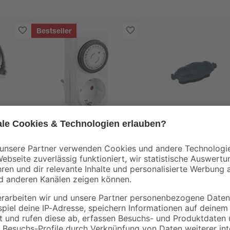
Bestseller
B1
bel
Tageszeitschaltuhr
Sicherheitsbox
mechanisch weiß
2
,
7
,
49
99
€
€