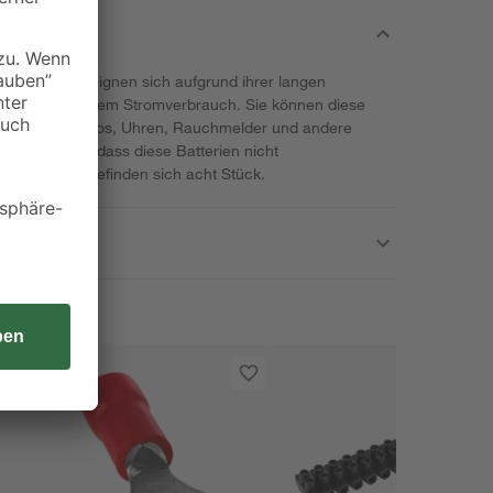
ne" von Varta eignen sich aufgrund ihrer langen
äte mit konstantem Stromverbrauch. Sie können diese
ienungen, Radios, Uhren, Rauchmelder und andere
n Sie bitte, dass diese Batterien nicht
enverpackung befinden sich acht Stück.