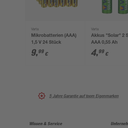
Varta
Varta
Mikrobatterien (AAA)
Akkus "Solar" 2 
1,5 V 24 Stück
AAA 0,55 Ah
9
,
4
,
99
99
€
€
5 Jahre Garantie auf toom Eigenmarken
Wissen & Service
Unterne