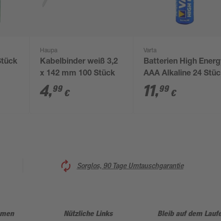
Haupa
Varta
Stück
Kabelbinder weiß 3,2
Batterien High Energ
x 142 mm 100 Stück
AAA Alkaline 24 Stü
4
,
11
,
99
99
€
€
Sorglos, 90 Tage Umtauschgarantie
hmen
Nützliche Links
Bleib auf dem Lauf