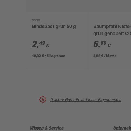
toom
Bindebast grün 50 g
Baumpfahl Kiefe
grün gehobelt Ø 
175 cm
2
,
6
,
49
69
€
€
49,80 € / Kilogramm
3,82 € / Meter
5 Jahre Garantie auf toom Eigenmarken
Wissen & Service
Unterne