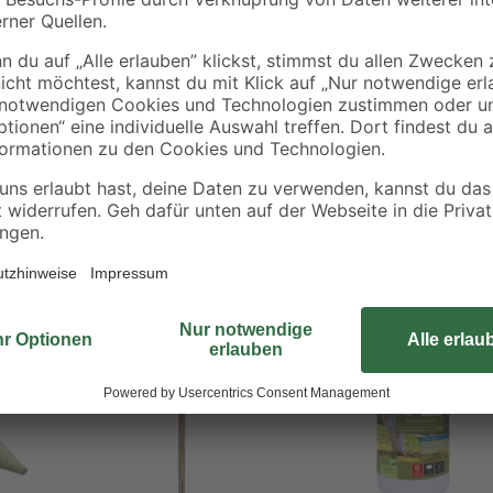
Vor allem junge Bäume sind der Ge
der Baumschutzspirale von toom. 
s 5 cm
witterungsbeständigem Kunststoff 
einem Stammdurchmesser zwische
Bestseller