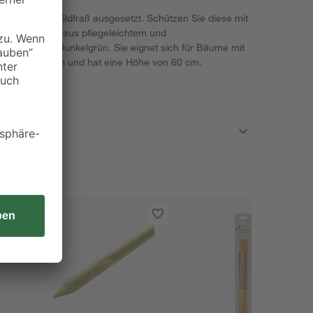
fahr durch Wildfraß ausgesetzt. Schützen Sie diese mit
Diese besteht aus pflegeleichtem und
in dezentem Dunkelgrün. Sie eignet sich für Bäume mit
n 2 und 5 cm und hat eine Höhe von 60 cm.