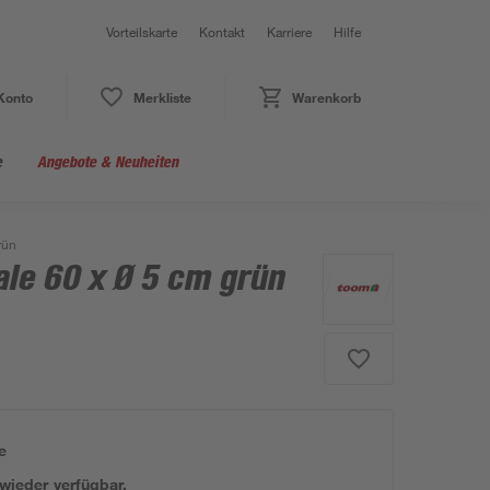
Vorteilskarte
Kontakt
Karriere
Hilfe
Konto
Merkliste
Warenkorb
e
Angebote & Neuheiten
rün
le 60 x Ø 5 cm grün
e
 wieder verfügbar.