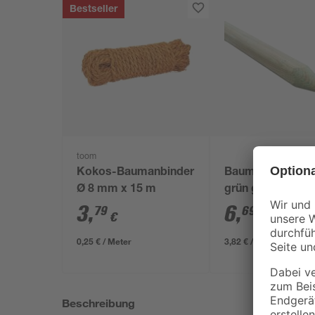
Bestseller
toom
Kokos-Baumanbinder
Baumpfahl Kiefe
Ø 8 mm x 15 m
grün gehobelt Ø 
175 cm
3
,
6
,
79
69
€
€
0,25 € / Meter
3,82 € / Meter
Beschreibung