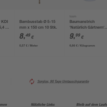
toom
r KDI
Bambusstab Ø 5-15
Baumanstrich
5,4 x
mm x 150 cm 10 Stk.
'Natürlich Gärtnern'
1,5 l
8
,
9
,
49
99
€
€
0,57 € / Meter
6,66 € / Kilogramm
Sorglos, 90 Tage Umtauschgarantie
hmen
Nützliche Links
Bleib auf dem Lauf