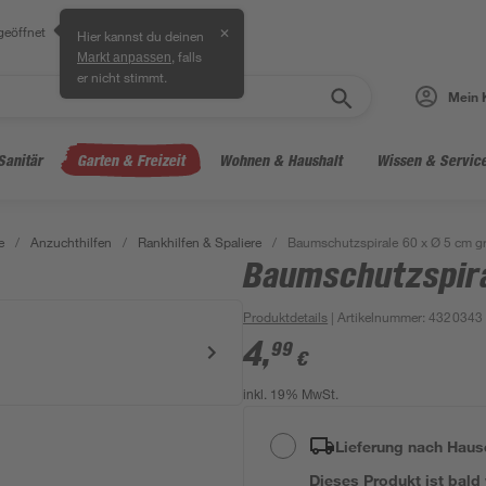
geöffnet
✕
Hier kannst du deinen
, falls
Markt anpassen
er nicht stimmt.
Mein 
Sanitär
Garten & Freizeit
Wohnen & Haushalt
Wissen & Servic
e
/
Anzuchthilfen
/
Rankhilfen & Spaliere
/
Baumschutzspirale 60 x Ø 5 cm g
Baumschutzspira
Produktdetails
| Artikelnummer
:
4320343
4
,
99
€
inkl. 19% MwSt.
Lieferung nach Haus
Dieses Produkt ist bald