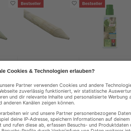
Bestseller
Bestseller
toom
r KDI
Baumpfahl Kiefer KDI
Wundverschluss 300
5,4 x
grün gefräst Ø 4,6 x
g
125 cm
4
,
9
,
49
99
€
€
3,59 € / Meter
33,30 € / Liter