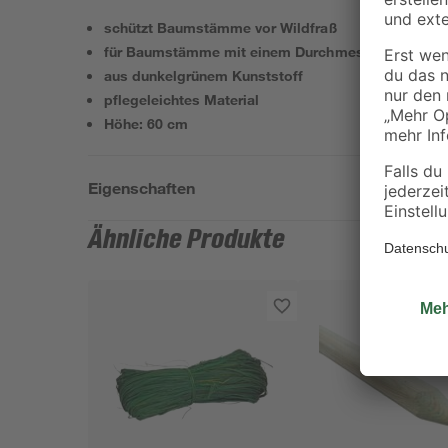
schützt Baumstämme vor Wildfraß
für Baumstämme mit einem Durchmesser von 2 bi
aus dunkelgrünem Kunststoff
pflegeleichtes Material
Höhe: 60 cm
Eigenschaften
Ähnliche Produkte