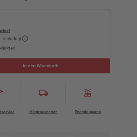
sdorf
h hinterlegt
 Märkten
In den Warenkorb
eservice
Miettransporter
Energie sparen