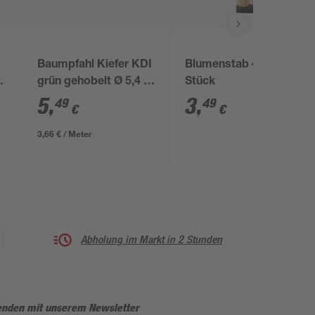
Baumpfahl Kiefer KDI
Blumenstab 40 cm 20
grün gehobelt Ø 5,4 x
Stück
150 cm
5
,
3
,
49
49
€
€
3,66 € / Meter
Abholung im Markt in 2 Stunden
enden mit unserem Newsletter