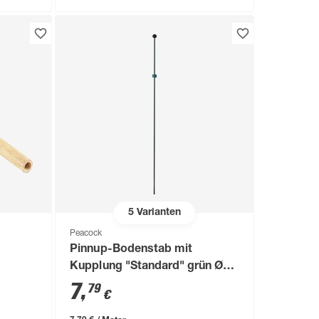
5
Varianten
Peacock
Pinnup-Bodenstab mit
Kupplung "Standard" grün Ø
0,7 x 100 cm
7
,
79
€