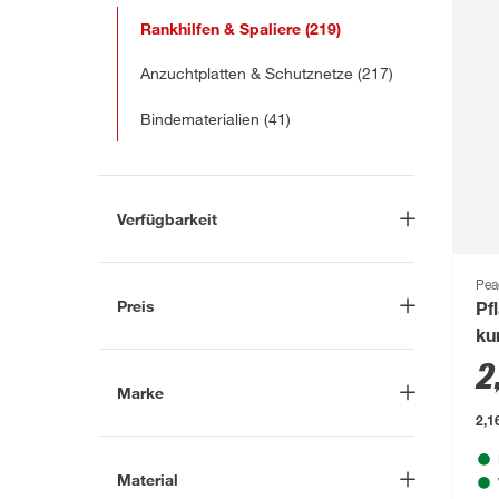
Rankhilfen & Spaliere
(219)
Anzuchtplatten & Schutznetze
(217)
Bindematerialien
(41)
Verfügbarkeit
Lieferung nach Hause
(50)
Pea
In Troisdorf verfügbar
(91)
Preis
Pf
Auf Wunsch in Troisdorf
ku
bestellbar
(56)
-
€
1,
2
Anderen Markt auswählen
Marke
2,1
Nach
Material
Marke suchen