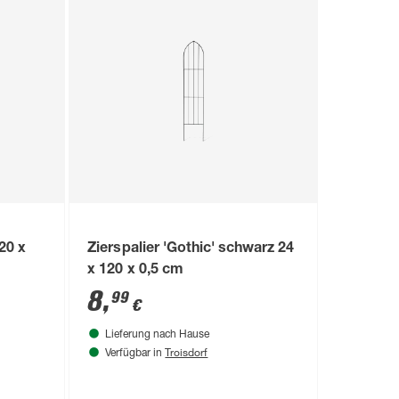
120 x
Zierspalier 'Gothic' schwarz 24
x 120 x 0,5 cm
8
,
99
€
Lieferung nach Hause
Troisdorf
Verfügbar in