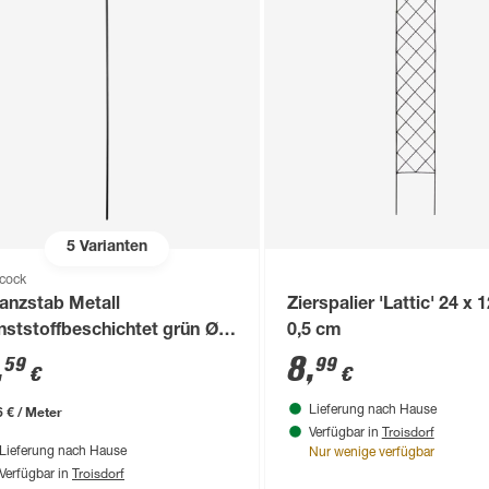
5
Varianten
cock
lanzstab Metall
Zierspalier 'Lattic' 24 x 
nststoffbeschichtet grün Ø
0,5 cm
1 x 120 cm
,
8
,
59
99
€
€
6 € / Meter
Lieferung nach Hause
Troisdorf
Verfügbar in
Lieferung nach Hause
Nur wenige verfügbar
Troisdorf
Verfügbar in