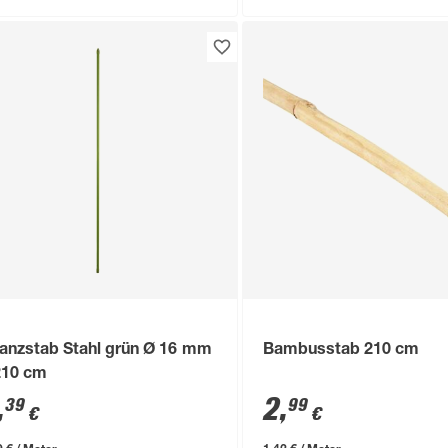
lanzstab Stahl grün Ø 16 mm
Bambusstab 210 cm
210 cm
,
2
,
39
99
€
€