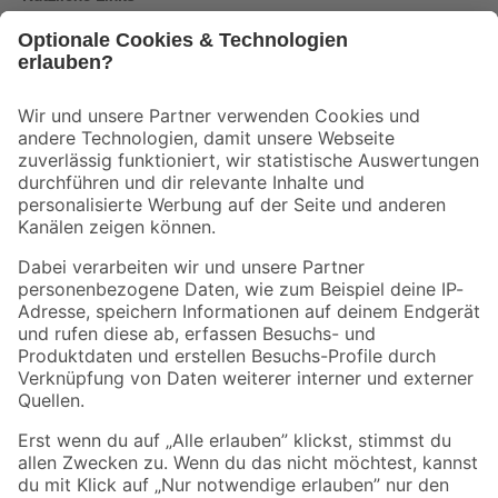
Bleib auf dem Laufenden mit unserem Newsletter
Der toom Newsletter: Keine Angebote und Aktionen mehr verpassen!
Zur Newsletter Anmeldung
Folge uns
Zahlungsarten
Versandarten
Sicher einkaufen
Jetzt die toom-App herunterladen