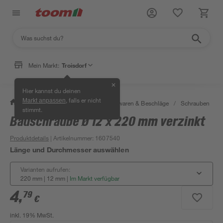
Mein Markt:
Troisdorf
✕
Hier kannst du deinen
, falls er nicht
Markt anpassen
/
Werkstatt & Maschinen
/
Eisenwaren & Beschläge
/
Schrauben
/
stimmt.
Bauschraube Ø 12 x 220 mm verzinkt
Produktdetails
| Artikelnummer
:
1607540
Länge und Durchmesser auswählen
Varianten aufrufen:
220 mm | 12 mm
|
Im Markt verfügbar
4
,
79
€
inkl. 19% MwSt.