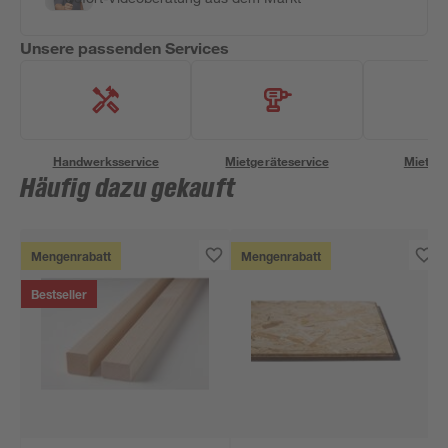
Unsere passenden Services
Handwerksservice
Mietgeräteservice
Miettra
Häufig dazu gekauft
Mengenrabatt
Mengenrabatt
Bestseller