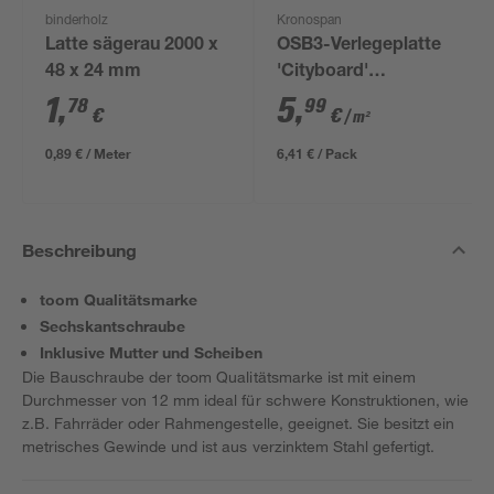
binderholz
Kronospan
Latte sägerau 2000 x
OSB3-Verlegeplatte
48 x 24 mm
'Cityboard'
ungeschliffen 1690 x
1
,
5
,
78
99
€
€
/ m²
634 x 12 mm
0,89 € / Meter
6,41 € / Pack
Beschreibung
toom Qualitätsmarke
Sechskantschraube
Inklusive Mutter und Scheiben
Die Bauschraube der toom Qualitätsmarke ist mit einem
Durchmesser von 12 mm ideal für schwere Konstruktionen, wie
z.B. Fahrräder oder Rahmengestelle, geeignet. Sie besitzt ein
metrisches Gewinde und ist aus verzinktem Stahl gefertigt.