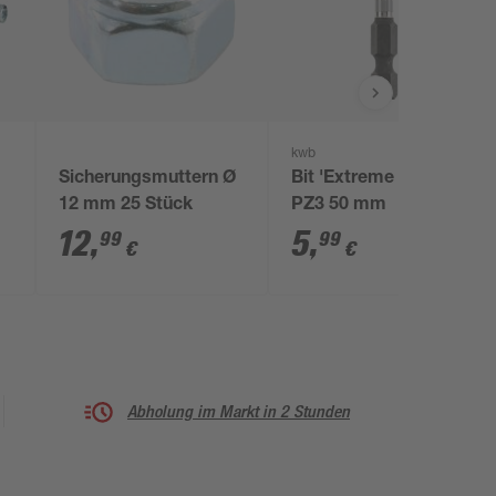
kwb
Sicherungsmuttern Ø
Bit 'Extreme Force'
12 mm 25 Stück
PZ3 50 mm
12
,
5
,
99
99
€
€
Abholung im Markt in 2 Stunden