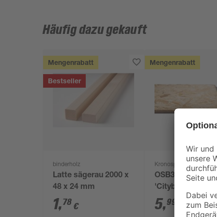
Häufig dazu gekauft
Mengenrabatt
Mengenrabatt
Bestseller
binderholz
Kronospan
Latte sägerau 2000 x
OSB3-Verlegepla
48 x 24 mm
'Cityboard'
ungeschliffen 16
1
,
5
,
78
99
€
€
/ m²
634 x 12 mm