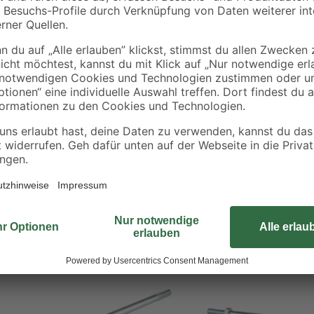
1,99 € / Meter
0,89 € / Meter
Die Bauschraube der toom Qualitä
schwere Konstruktionen, wie z.B. 
ein metrisches Gewinde und ist aus