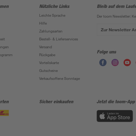
hmen
Nützliche Links
Bleib auf dem Lauf
Leichte Sprache
Der toom Newsletter: K
Hilfe
Zur Newsletter 
Zahlungsarten
eit
Bestell- & Lieferservices
ungen
Versand
Folge uns
Programm
Rückgabe
Vorteilskarte
Gutscheine
Verkaufsoffene Sonntage
rten
Sicher einkaufen
Jetzt die toom-App