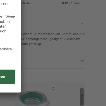
0,89 € / Meter
8,12 € / Pack
tsmarke ist mit einem Durchmesser von 12 mm ideal für
Fahrräder oder Rahmengestelle, geeignet. Sie besitzt
 verzinktem Stahl gefertigt.