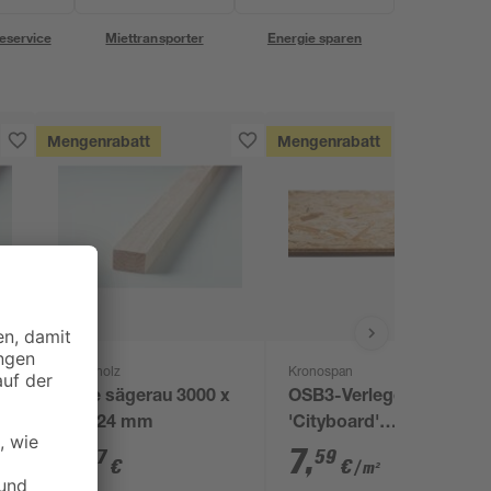
eservice
Miettransporter
Energie sparen
Mengenrabatt
Mengenrabatt
binderholz
Kronospan
x
Latte sägerau 3000 x
OSB3-Verlegeplatte
48 x 24 mm
'Cityboard'
ungeschliffen 1690 x
2
,
7
,
67
59
€
€
/ m²
634 x 15 mm