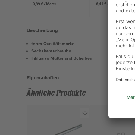
0,89 € / Meter
6,41 € / Pack
Beschreibung
toom Qualitätsmarke
Sechskantschraube
Inklusive Mutter und Scheiben
Eigenschaften
Ähnliche Produkte