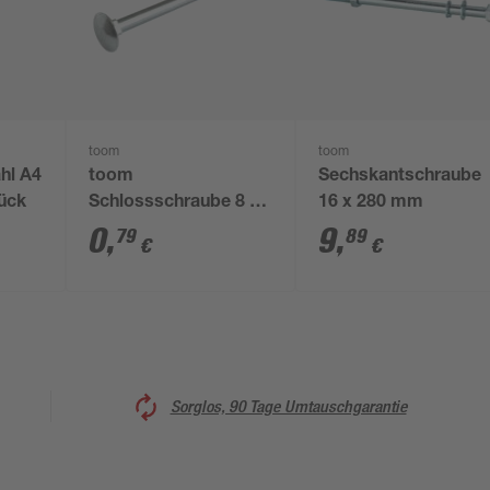
toom
toom
hl A4
toom
Sechskantschraube
ück
Schlossschraube 8 x
16 x 280 mm
70 mm
0
,
9
,
79
89
€
€
Sorglos, 90 Tage Umtauschgarantie