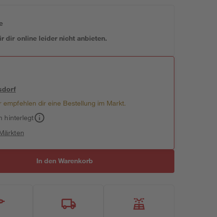
e
 dir online leider nicht anbieten.
sdorf
 empfehlen dir eine Bestellung im Markt.
h hinterlegt
 Märkten
In den Warenkorb