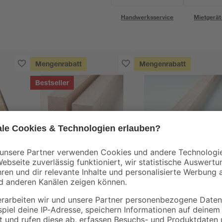
Handwerksservice
Mietgerät
Mengenrabatt
Mengenrabatt
Bestseller
binderholz
binderholz
tte
Rahmen sägerau
Latte sägerau 2500 
2000 x 58 x 38 mm
48 x 24 mm
90 x
3
,
2
,
98
23
€
€