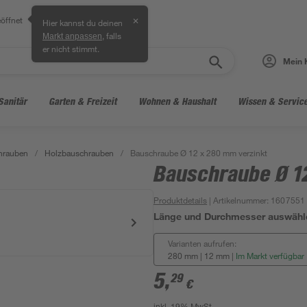
öffnet
✕
Hier kannst du deinen
, falls
Markt anpassen
er nicht stimmt.
Mein 
Sanitär
Garten & Freizeit
Wohnen & Haushalt
Wissen & Servic
hrauben
/
Holzbauschrauben
/
Bauschraube Ø 12 x 280 mm verzinkt
Bauschraube Ø 1
Produktdetails
| Artikelnummer
:
1607551
Länge und Durchmesser auswähl
Varianten aufrufen:
280 mm | 12 mm
|
Im Markt verfügbar
5
,
29
€