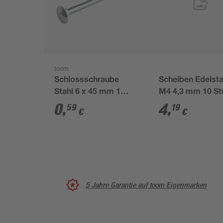
toom
Schlossschraube
Scheiben Edelsta
Stahl 6 x 45 mm 1
M4 4,3 mm 10 St
Stück
0
,
4
,
59
19
€
€
5 Jahre Garantie auf toom Eigenmarken