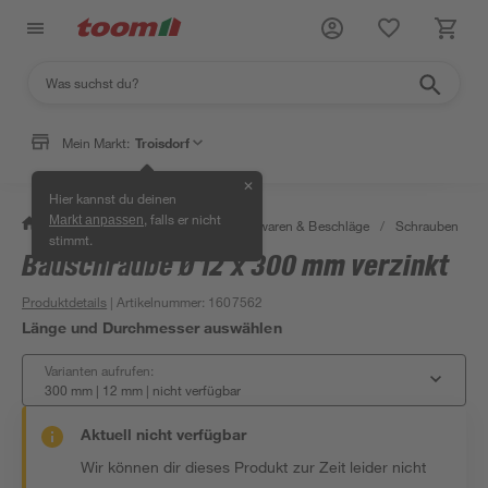
Mein Markt:
Troisdorf
✕
Hier kannst du deinen
, falls er nicht
Markt anpassen
/
Werkstatt & Maschinen
/
Eisenwaren & Beschläge
/
Schrauben
/
stimmt.
Bauschraube Ø 12 x 300 mm verzinkt
Produktdetails
| Artikelnummer
:
1607562
Länge und Durchmesser auswählen
Varianten aufrufen:
300 mm | 12 mm
|
nicht verfügbar
Aktuell nicht verfügbar
Wir können dir dieses Produkt zur Zeit leider nicht