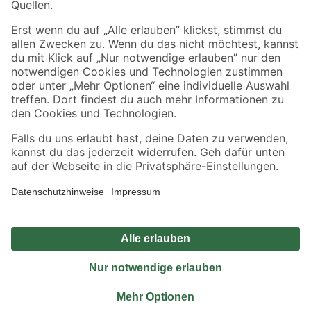
Sicher einkaufen
Jetzt die toom-App herunterladen
Alle Preisangaben in EUR inkl. gesetzl. MwSt.. Die dargestellten Angebote sind unter
Umständen nicht in allen Märkten verfügbar. Die angegebenen Verfügbarkeiten beziehen
sich auf den unter "Mein Markt" ausgewählten toom Baumarkt. Alle Angebote und
Produkte nur solange der Vorrat reicht.
*Paketversand ab 59 € versandkostenfrei, gilt nicht für Artikel mit Speditionsversand, hier
fallen zusätzliche Versandkosten an.
Datenschutz
Privatsphäre
Impressum
AGB
Nutzungsbedingungen
Widerrufsrecht
Vertrag widerrufen
Barrierefreiheit
© 2026 toom Baumarkt GmbH