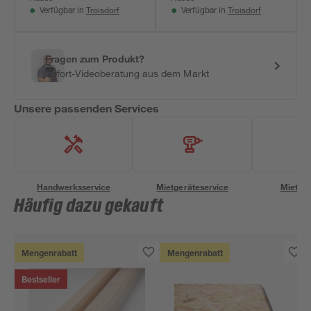
Troisdorf
Troisdorf
Verfügbar in
Verfügbar in
Fragen zum Produkt?
Sofort-Videoberatung aus dem Markt
Unsere passenden Services
Handwerksservice
Mietgeräteservice
Miettra
Häufig dazu gekauft
Mengenrabatt
Mengenrabatt
Bestseller