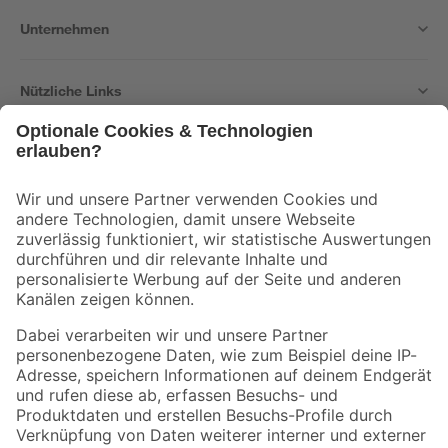
Unternehmen
Nützliche Links
Bleib auf dem Laufenden mit unserem Newsletter
Der toom Newsletter: Keine Angebote und Aktionen mehr verpassen!
Zur Newsletter Anmeldung
Folge uns
Zahlungsarten
Versandarten