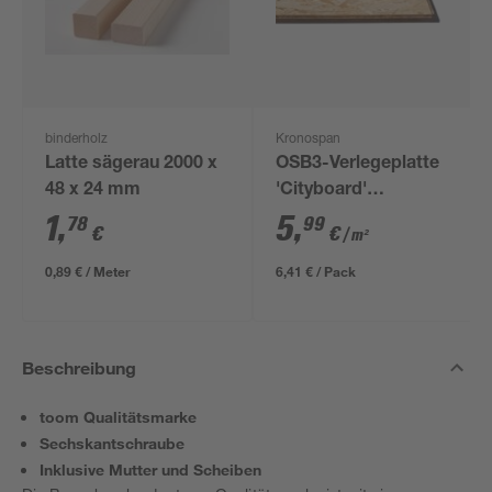
binderholz
Kronospan
Latte sägerau 2000 x
OSB3-Verlegeplatte
48 x 24 mm
'Cityboard'
ungeschliffen 1690 x
1
,
5
,
78
99
€
€
/ m²
634 x 12 mm
0,89 € / Meter
6,41 € / Pack
Beschreibung
toom Qualitätsmarke
Sechskantschraube
Inklusive Mutter und Scheiben