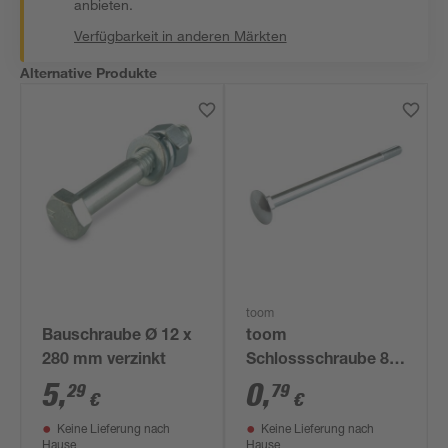
anbieten.
Verfügbarkeit in anderen Märkten
Alternative Produkte
toom
Bauschraube Ø 12 x
toom
280 mm verzinkt
Schlossschraube 8 x
70 mm
5
,
0
,
29
79
€
€
Keine Lieferung nach
Keine Lieferung nach
Hause
Hause