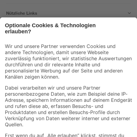
Nützliche Links
Bleib auf dem Laufenden mit unserem Newsletter
Der toom Newsletter: Keine Angebote und Aktionen mehr verpassen!
Zur Newsletter Anmeldung
Folge uns
Zahlungsarten
Versandarten
Sicher einkaufen