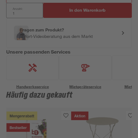
Anzahl:
In den Warenkorb
Fragen zum Produkt?
Sofort-Videoberatung aus dem Markt
Unsere passenden Services
Handwerksservice
Mietgeräteservice
Miettra
Häufig dazu gekauft
Mengenrabatt
Aktion
Bestseller