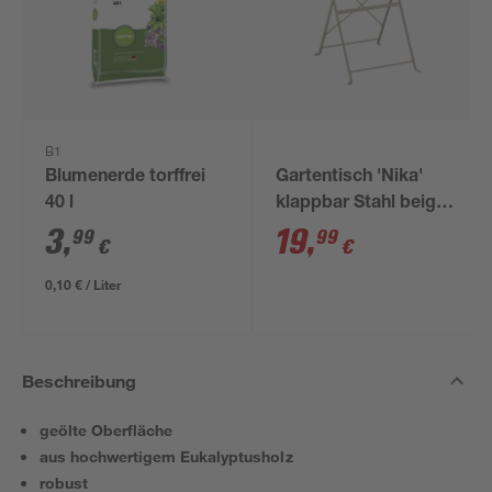
B1
Blumenerde torffrei
Gartentisch 'Nika'
40 l
klappbar Stahl beige
Ø 60 x 70 cm
3
,
19
,
99
99
€
€
0,10 € / Liter
Beschreibung
geölte Oberfläche
aus hochwertigem Eukalyptusholz
robust