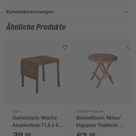
Kundenbewertungen
Ähnliche Produkte
toom
Garden Pleasure
Gartentisch 'Marita'
Beistelltisch 'Mitan'
Akazienholz 71,5 x 65
klappbar Teakholz Ø
x 75 cm
50 x 51 cm
99
99