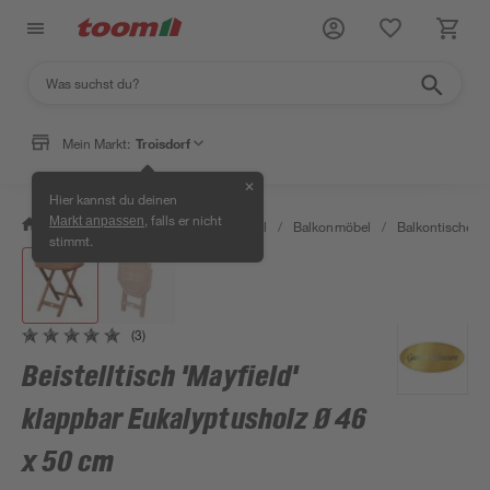
Mein Markt:
Troisdorf
✕
Hier kannst du deinen
, falls er nicht
Markt anpassen
/
Garten & Freizeit
/
Gartenmöbel
/
Balkonmöbel
/
Balkontische
/
stimmt.
(3)
Beistelltisch 'Mayfield'
klappbar Eukalyptusholz Ø 46
x 50 cm