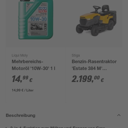
Liqui Moly
Stiga
Mehrbereichs-
Benzin-Rasentraktor
Motoröl '10W-30' 1 l
'Estate 384 M'
Schaltgetriebe, 84 cm
14
,
2.199
,
99
00
€
€
Schnittbreite
14,99 € / Liter
Beschreibung
2-in-1-Funktion zum Mähen und Fangen von Gras