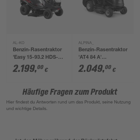
AL-KO
ALPINA_
Benzin-Rasentraktor
Benzin-Rasentraktor
'Easy 15-93.2 HDS-A'
'AT4 84 A'
3-in-1 System 93 cm
Doppelmesser-
2.199
,
2.049
,
00
00
€
€
Schnittbreite
Mähwerk, 84 cm
Schnittbreite
Häufige Fragen zum Produkt
Hier findest du Antworten rund um das Produkt, seine Nutzung
und wichtige Details.