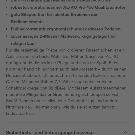
robuster, vibrationsarmer AL-KO Pro 450 Qualitätsmotor
gute Sitzposition für leichtes Erreichen der
Bedienelemente
Fußhydrostat mit ergonomisch angeordneten Pedalen
zuverlässiges 2-Messer Mähwerk, kugelgelagert für
ruhigen Lauf
Für die regelmäßige Pflege von größeren Rasenflächen ist ein
Aufsitzmäher die beste Wahl. Der Mäher 'Easy' von AL-KO
ermöglicht dir die perfekte Pflege und sorgt für Spaß. Er ist
nicht nur handlich, sondern auch leistungsstark – durch seinen
Benzinantrieb erreicht er auch die hintersten Ecken in deinem
Garten. Mit beachtlichen 7,7 kW erzeugt dabei er einen
Schalldruckpegel von 92 dB(A). Mit diesem Aufsitzrasenmäher
macht die Pflege deiner Grünflächen gleich doppelt so viel
Spaß! Rasenmäher stellen eine Gefahr für Igel und andere
Nützlinge dar. Informationen, wie du sie schützen kannst,
findest du hier.
Sicherheits- und Entsorgungshinweise