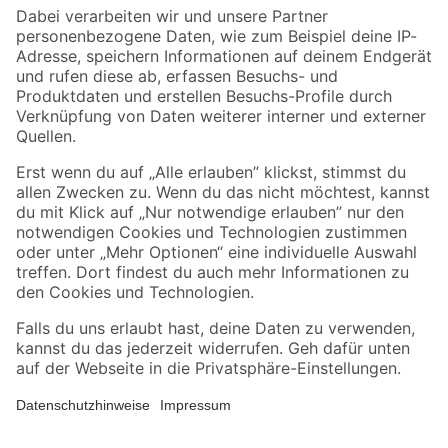
Zahlungsarten
Versandarten
Sicher einkaufen
Jetzt die toom-App herunterladen
Alle Preisangaben in EUR inkl. gesetzl. MwSt.. Die dargestellten Angebote sind unter
Umständen nicht in allen Märkten verfügbar. Die angegebenen Verfügbarkeiten beziehen
sich auf den unter "Mein Markt" ausgewählten toom Baumarkt. Alle Angebote und
Produkte nur solange der Vorrat reicht.
*Paketversand ab 59 € versandkostenfrei, gilt nicht für Artikel mit Speditionsversand, hier
fallen zusätzliche Versandkosten an.