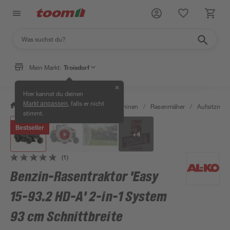
Mein Markt:
Troisdorf
✕
Hier kannst du deinen
, falls er nicht
Markt anpassen
/
Garten & Freizeit
/
Gartenmaschinen
/
Rasenmäher
/
Aufsitzmähe
stimmt.
Bestseller
+
4
(1)
Benzin-Rasentraktor 'Easy
15-93.2 HD-A' 2-in-1 System
93 cm Schnittbreite