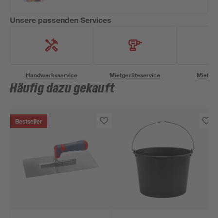
Unsere passenden Services
Handwerksservice
Mietgeräteservice
Miettra
Häufig dazu gekauft
Bestseller