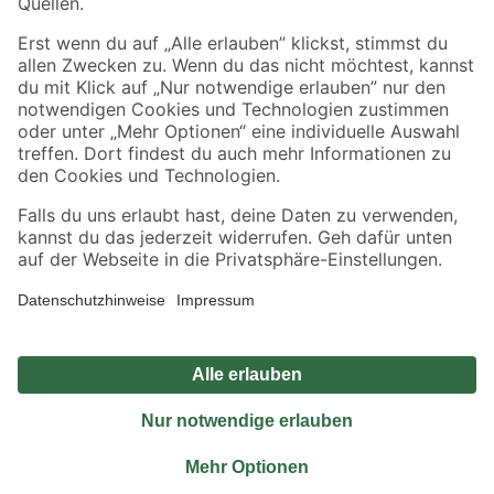
Sicher einkaufen
Jetzt die toom-App herunterladen
Alle Preisangaben in EUR inkl. gesetzl. MwSt.. Die dargestellten Angebote sind unter
Umständen nicht in allen Märkten verfügbar. Die angegebenen Verfügbarkeiten beziehen
sich auf den unter "Mein Markt" ausgewählten toom Baumarkt. Alle Angebote und
Produkte nur solange der Vorrat reicht.
*Paketversand ab 59 € versandkostenfrei, gilt nicht für Artikel mit Speditionsversand, hier
fallen zusätzliche Versandkosten an.
Datenschutz
Privatsphäre
Impressum
AGB
Nutzungsbedingungen
Widerrufsrecht
Vertrag widerrufen
Barrierefreiheit
© 2026 toom Baumarkt GmbH