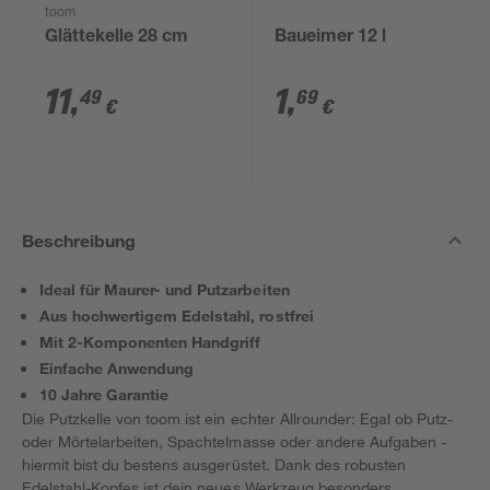
toom
Glättekelle 28 cm
Baueimer 12 l
11
,
1
,
49
69
€
€
Beschreibung
Ideal für Maurer- und Putzarbeiten
Aus hochwertigem Edelstahl, rostfrei
Mit 2-Komponenten Handgriff
Einfache Anwendung
10 Jahre Garantie
Die Putzkelle von toom ist ein echter Allrounder: Egal ob Putz-
oder Mörtelarbeiten, Spachtelmasse oder andere Aufgaben -
hiermit bist du bestens ausgerüstet. Dank des robusten
Edelstahl-Kopfes ist dein neues Werkzeug besonders