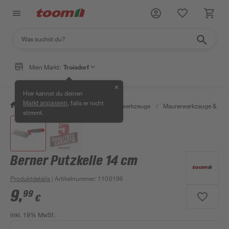
Mein Markt:
Troisdorf
✕
Hier kannst du deinen
, falls er nicht
Markt anpassen
/
Werkstatt & Maschinen
/
Handwerkzeuge
/
Maurerwerkzeuge & Fli
stimmt.
Berner Putzkelle 14 cm
Produktdetails
| Artikelnummer
:
1100196
9
,
99
€
inkl. 19% MwSt.