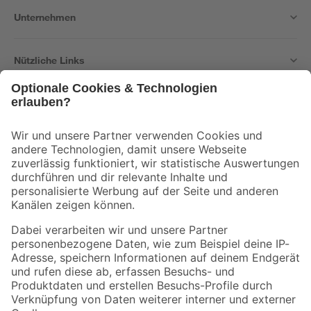
Unternehmen
Nützliche Links
Bleib auf dem Laufenden mit unserem Newsletter
Der toom Newsletter: Keine Angebote und Aktionen mehr verpassen!
Zur Newsletter Anmeldung
Folge uns
Zahlungsarten
Versandarten