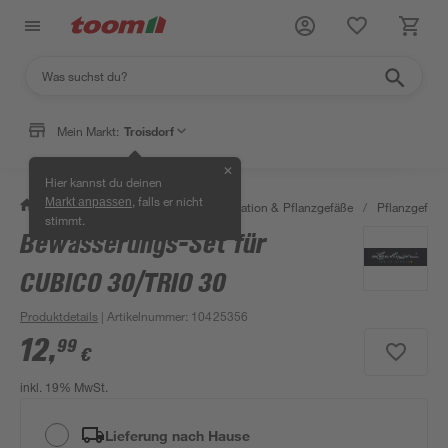
Mein Markt:
Troisdorf
✕
Hier kannst du deinen
, falls er nicht
Markt anpassen
/
Garten & Freizeit
/
Gartendekoration & Pflanzgefäße
/
Pflanzgefäße
stimmt.
Bewässerungs-Set für
CUBICO 30/TRIO 30
Produktdetails
| Artikelnummer
:
10425356
12
,
99
€
inkl. 19% MwSt.
Lieferung nach Hause