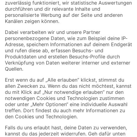
Zur Newsletter Anmeldung
Folge uns
Zahlungsarten
Versandarten
Sicher einkaufen
Jetzt die toom-App herunterladen
Alle Preisangaben in EUR inkl. gesetzl. MwSt.. Die dargestellten Angebote sind unter