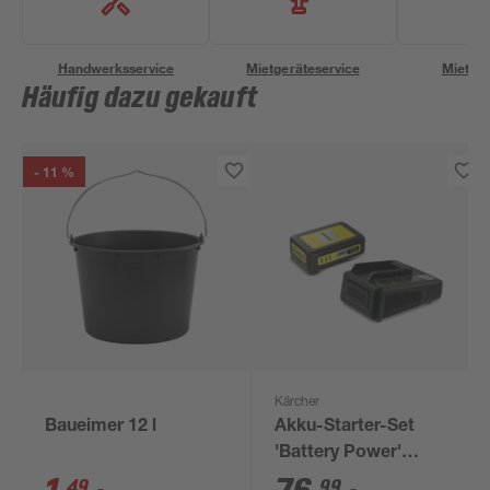
Handwerksservice
Mietgeräteservice
Miettra
Häufig dazu gekauft
- 11 %
Kärcher
Baueimer 12 l
Akku-Starter-Set
'Battery Power'
Ladegerät und Akku
49
99