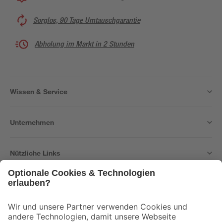
Sorglos, 90 Tage Umtauschgarantie
Abholung im Markt in 2 Stunden
Wissen & Service
Unternehmen
Nützliche Links
Bleib auf dem Laufenden mit unserem Newsletter
Der toom Newsletter: Keine Angebote und Aktionen mehr verpassen!