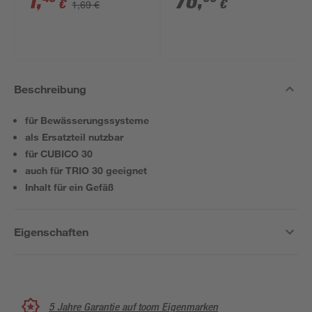
1
,
76
,
€
€
1,69 €
18 V, 2,5 Ah
Beschreibung
für Bewässerungssysteme
als Ersatzteil nutzbar
für CUBICO 30
auch für TRIO 30 geeignet
Inhalt für ein Gefäß
Eigenschaften
5 Jahre Garantie auf toom Eigenmarken