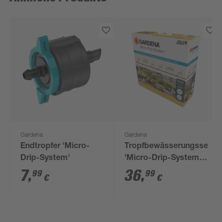
Gardena
Gardena
Endtropfer 'Micro-
Tropfbewässerungsset
Drip-System'
'Micro-Drip-System'
für Balkone
7
,
36
,
99
99
€
€