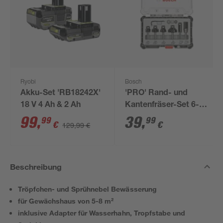
Ryobi
Bosch
Akku-Set 'RB18242X'
'PRO' Rand- und
18 V 4 Ah & 2 Ah
Kantenfräser-Set 6-
teilig Ø 6 mm
99
,
39
,
99
99
€
€
129,99 €
Beschreibung
Tröpfchen- und Sprühnebel Bewässerung
für Gewächshaus von 5-8 m²
inklusive Adapter für Wasserhahn, Tropfstabe und