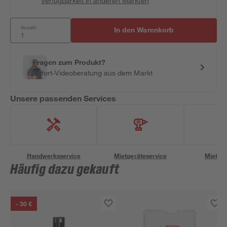
Verfügbarkeit in anderen Märkten
Anzahl:
In den Warenkorb
Fragen zum Produkt?
Sofort-Videoberatung aus dem Markt
Unsere passenden Services
Handwerksservice
Mietgeräteservice
Miettra
Häufig dazu gekauft
- 30 €