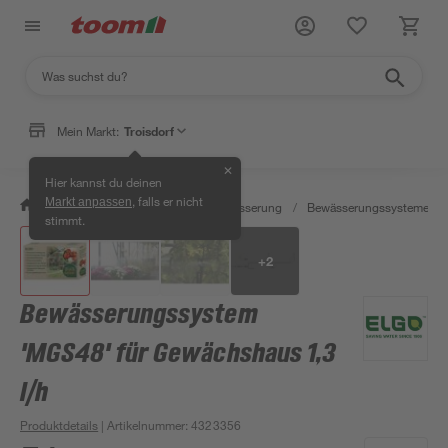
Mein Markt:
Troisdorf
✕
Hier kannst du deinen
, falls er nicht
Markt anpassen
/
Garten & Freizeit
/
Gartenbewässerung
/
Bewässerungssysteme
/
stimmt.
+
2
Bewässerungssystem
'MGS48' für Gewächshaus 1,3
l/h
Produktdetails
| Artikelnummer
:
4323356