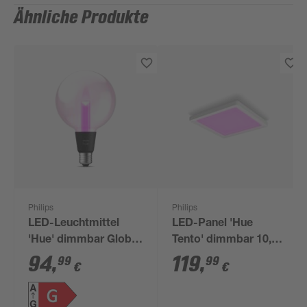
Ähnliche Produkte
Philips
Philips
LED-Leuchtmittel
LED-Panel 'Hue
'Hue' dimmbar Globe
Tento' dimmbar 10,6
klar E27 6,8 W 500 lm
W 1020 lm RGB -
94
,
119
,
99
99
€
€
warmweiß bis
tunable white Ø 29,5 x
tageslichtweiß
3,7 cm