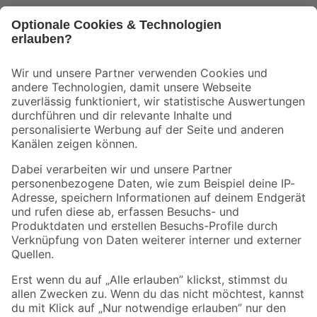
Bleib auf dem Laufenden mit unserem Newsletter
Der toom Newsletter: Keine Angebote und Aktionen mehr verpassen!
Zur Newsletter Anmeldung
Folge uns
Zahlungsarten
Versandarten
Sicher einkaufen
Jetzt die toom-App herunterladen