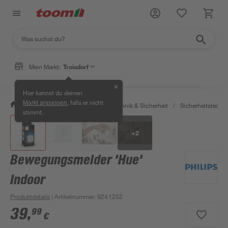
Mein Markt:
Troisdorf
✕
Hier kannst du deinen
, falls er nicht
Markt anpassen
/
Bauen & Renovieren
/
Haustechnik & Sicherheit
/
Sicherheitstechni
stimmt.
+
2
Bewegungsmelder 'Hue'
Indoor
Produktdetails
| Artikelnummer
:
9241252
39
,
99
€