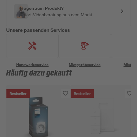
Fragen zum Produkt?
Sofort-Videoberatung aus dem Markt
Unsere passenden Services
Handwerksservice
Mietgeräteservice
Miettra
Häufig dazu gekauft
Bestseller
Bestseller