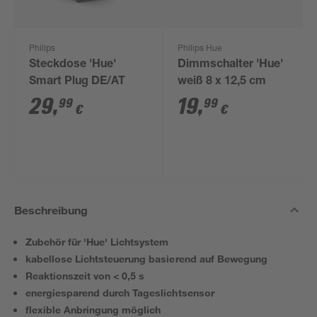
Philips
Philips Hue
Steckdose 'Hue'
Dimmschalter 'Hue'
Smart Plug DE/AT
weiß 8 x 12,5 cm
29
,
19
,
99
99
€
€
Beschreibung
Zubehör für 'Hue' Lichtsystem
kabellose Lichtsteuerung basierend auf Bewegung
Reaktionszeit von < 0,5 s
energiesparend durch Tageslichtsensor
flexible Anbringung möglich