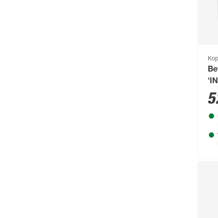
Ko
Be
'I
5