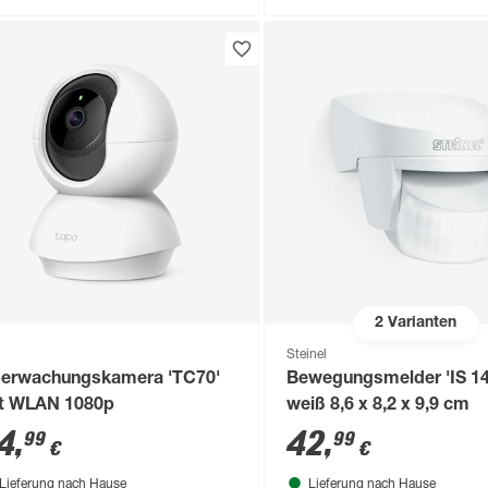
2
Varianten
Steinel
erwachungskamera 'TC70'
Bewegungsmelder 'IS 14
t WLAN 1080p
weiß 8,6 x 8,2 x 9,9 cm
4
,
42
,
99
99
€
€
Lieferung nach Hause
Lieferung nach Hause