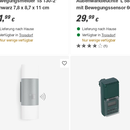
wegungsmelder 'IS 130-2'
Außenwandleuchte 'L 585
hwarz 7,8 x 8,7 x 11 cm
mit Bewegungssensor 6
44 21,5 x 31,2 cm
1
,
29
,
99
99
€
€
Lieferung nach Hause
Lieferung nach Hause
Troisdorf
Troisdorf
Verfügbar in
Verfügbar in
Nur wenige verfügbar
Nur wenige verfügbar
(1)