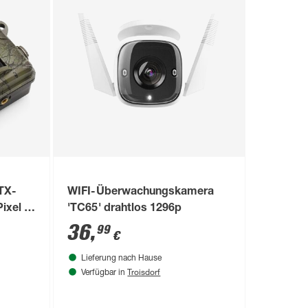
TX-
WIFI-Überwachungskamera
ixel IP
'TC65' drahtlos 1296p
36
,
99
€
Lieferung nach Hause
Troisdorf
Verfügbar in