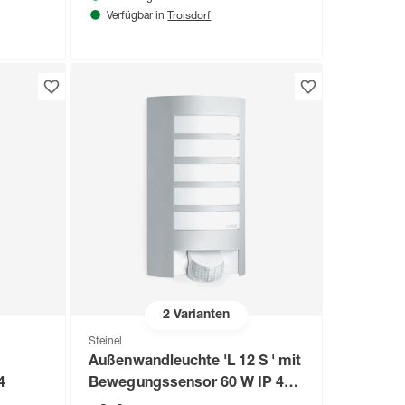
Troisdorf
Verfügbar in
2
Varianten
Steinel
Außenwandleuchte 'L 12 S ' mit
4
Bewegungssensor 60 W IP 44