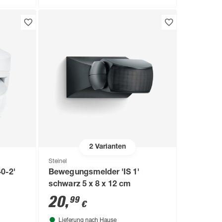
2
Varianten
Steinel
0-2'
Bewegungsmelder 'IS 1'
schwarz 5 x 8 x 12 cm
20
,
99
€
Lieferung nach Hause