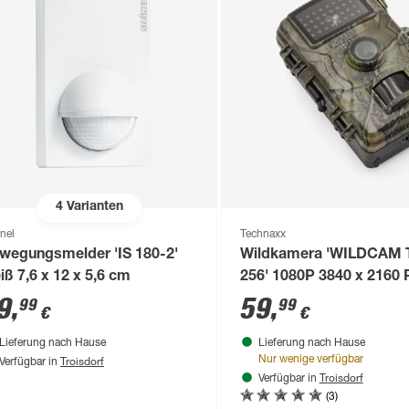
4
Varianten
inel
Technaxx
wegungsmelder 'IS 180-2'
Wildkamera 'WILDCAM 
iß 7,6 x 12 x 5,6 cm
256' 1080P 3840 x 2160 P
66
9
,
59
,
99
99
€
€
Lieferung nach Hause
Lieferung nach Hause
Troisdorf
Nur wenige verfügbar
Verfügbar in
Troisdorf
Verfügbar in
(3)