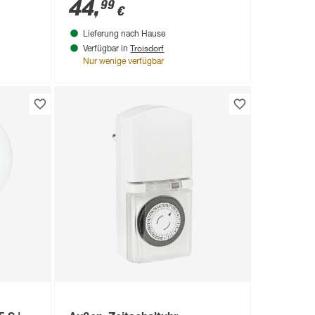
15,5 x 27,2 cm
44
,
99
€
Lieferung nach Hause
Troisdorf
Verfügbar in
Nur wenige verfügbar