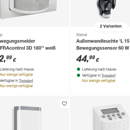
2
Varianten
pp
Steinel
wegungsmelder
Außenwandleuchte 'L 15 
NFRAcontrol 3D 180°' weiß
Bewegungssensor 60 W 
18,8 x 41 cm
2
,
44
,
99
99
€
€
Lieferung nach Hause
Lieferung nach Hause
Troisdorf
Nur wenige verfügbar
Verfügbar in
Troisdorf
Verfügbar in
Nur wenige verfügbar
Nur wenige verfügbar