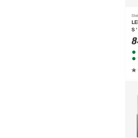
Ste
LE
S 
44
8