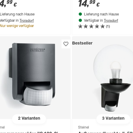
 11 x 25,5 cm
4
,
14
,
99
99
€
€
Lieferung nach Hause
Lieferung nach Hause
Troisdorf
Troisdorf
Verfügbar in
Verfügbar in
(1)
Nur wenige verfügbar
Bestseller
2
Varianten
3
Varianten
inel
Steinel