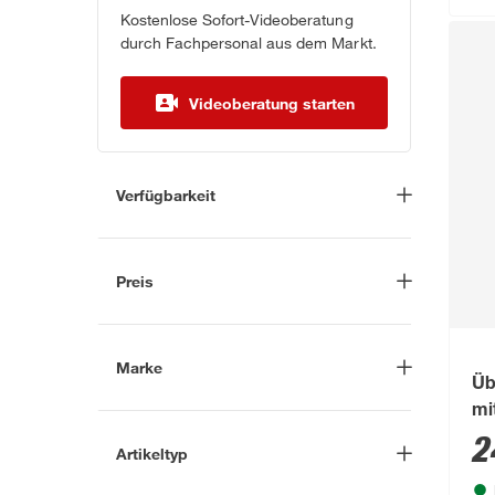
Kostenlose Sofort-Videoberatung
durch Fachpersonal aus dem Markt.
Videoberatung starten
Verfügbarkeit
Lieferung nach Hause
(84)
In Troisdorf verfügbar
(67)
Preis
Auf Wunsch in Troisdorf
bestellbar
(100)
-
€
Anderen Markt auswählen
Marke
Üb
mi
Nach
2
Artikeltyp
Marke suchen
Adapter Kindersicherheitsgitter
(1)