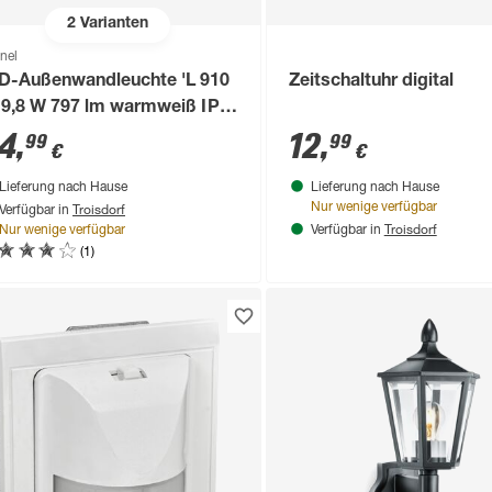
2
Varianten
inel
D-Außenwandleuchte 'L 910
Zeitschaltuhr digital
' 9,8 W 797 lm warmweiß IP
 8 x 23,5 cm
4
,
12
,
99
99
€
€
Lieferung nach Hause
Lieferung nach Hause
Troisdorf
Nur wenige verfügbar
Verfügbar in
Troisdorf
Nur wenige verfügbar
Verfügbar in
(1)