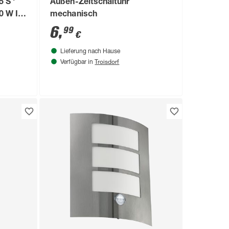
 S '
Außen-Zeitschaltuhr
0 W IP
mechanisch
6
,
99
€
Lieferung nach Hause
Troisdorf
Verfügbar in