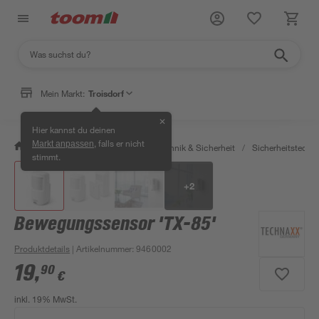
Mein Markt:
Troisdorf
✕
Hier kannst du deinen
, falls er nicht
Markt anpassen
/
Bauen & Renovieren
/
Haustechnik & Sicherheit
/
Sicherheitstechni
stimmt.
+
2
Bewegungssensor 'TX-85'
Produktdetails
| Artikelnummer
:
9460002
19
,
90
€
inkl. 19% MwSt.