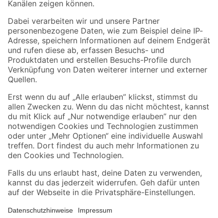
Folge uns
Zahlungsarten
Versandarten
Sicher einkaufen
Jetzt die toom-App herunterladen
Alle Preisangaben in EUR inkl. gesetzl. MwSt.. Die dargestellten Angebote sind unter
Umständen nicht in allen Märkten verfügbar. Die angegebenen Verfügbarkeiten beziehen
sich auf den unter "Mein Markt" ausgewählten toom Baumarkt. Alle Angebote und
Produkte nur solange der Vorrat reicht.
*Paketversand ab 59 € versandkostenfrei, gilt nicht für Artikel mit Speditionsversand, hier