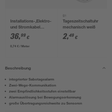
B1
Installations-,Elektro-
Tageszeitschaltuhr
und Stromkabel
mechanisch weiß
NYM-J 3x1,5mm² 50
36
,
2
,
99
49
€
€
m
0,74 € / Meter
Beschreibung
integrierter Sabotagealarm
Zwei-Wege-Kommunikation
zwei Empfindlichkeitsstufen einstellbar
Alarmauslösung bei Bewegungserkennung
große Übertragungsreichweite zu Sensoren