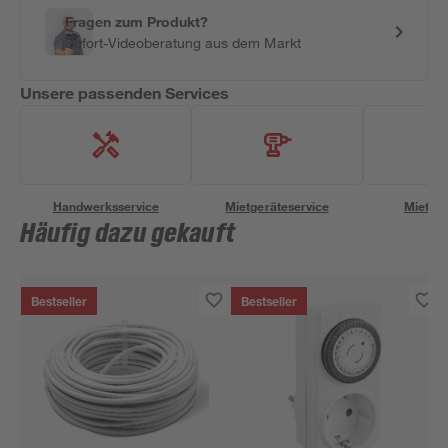
Fragen zum Produkt?
Sofort-Videoberatung aus dem Markt
Unsere passenden Services
Handwerksservice
Mietgeräteservice
Miettra
Häufig dazu gekauft
Bestseller
Bestseller