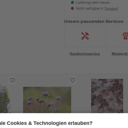
Lieferung nach Hause
Troisdorf
Nicht verfügbar in
Unsere passenden Services
Handwerksservice
Mietgerät