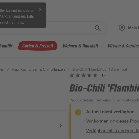
✕
ier kannst du deinen
, falls
Markt anpassen
r nicht stimmt.
Mein 
Sanitär
Garten & Freizeit
Wohnen & Haushalt
Wissen & Servic
zen
/
Paprikapflanzen & Chilipflanzen
/
Bio-Chili 'Flambiños' 12 cm Topf
(1)
Bio-Chili 'Flamb
Produktdetails
| Artikelnummer
:
4584953
Aktuell nicht verfügbar
Wir können dir dieses Produ
Verfügbarkeit in anderen 