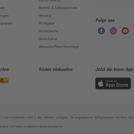
eit
Bestell- & Lieferservices
ungen
Versand
Folge uns
Programm
Rückgabe
Vorteilskarte
Gutscheine
Verkaufsoffene Sonntage
rten
Sicher einkaufen
Jetzt die toom-App
sind unter Umständen nicht in allen Märkten verfügbar. Die angegebenen Verfügbarkeiten beziehen s
ersand, hier fallen zusätzliche Versandkosten an.