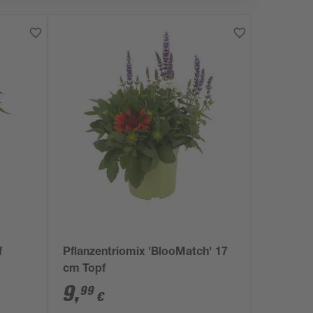
f
Pflanzentriomix 'BlooMatch' 17
cm Topf
9
,
99
€