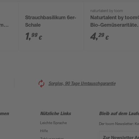
naturtalent by toom
Strauchbasilikum 6er-
Naturtalent by too
cm
Schale
Bio-Gemüseraritäte
verschiedene Sorten
1
,
4
,
99
29
€
€
12 cm Topf
Sorglos, 90 Tage Umtauschgarantie
hmen
Nützliche Links
Bleib auf dem Lauf
Leichte Sprache
Der toom Newsletter: K
Hilfe
Zur Newsletter 
Zahlungsarten