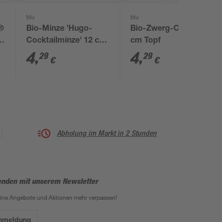
blu
blu
m®
Bio-Minze 'Hugo-
Bio-Zwerg-Chili 12
n
Cocktailminze' 12 cm
cm Topf
Topf
4
,
4
,
29
29
€
€
Abholung im Markt in 2 Stunden
enden mit unserem Newsletter
eine Angebote und Aktionen mehr verpassen!
Anmeldung