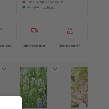
Keine Lieferung nach Hause
Troisdorf
Verfügbar in
eservice
Miettransporter
Energie sparen