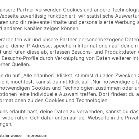
blaue
Bio Eisenkraut, 9 cm
Bio Purpurglöckche
en für
Topf, 3er-Set
'Palace Purple', 9 c
Topf, 3er-Set
14
,
14
,
99
99
€
€
et
ieren. Deswegen ordern wir deine Pflanze erst nach der Bestellung di
en. So kannst du dich über eine frische und gesunde Pflanze freuen! Al