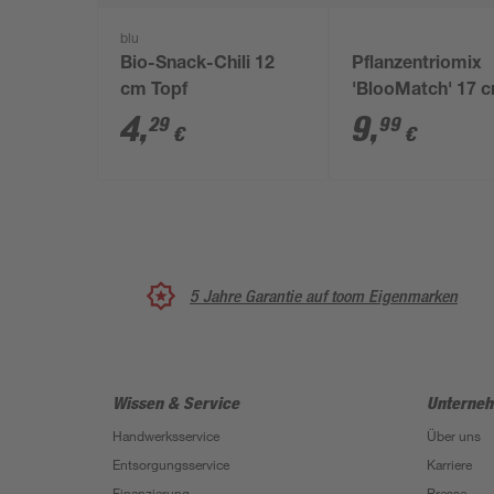
blu
Bio-Snack-Chili 12
Pflanzentriomix
cm Topf
'BlooMatch' 17 
Topf
4
,
9
,
29
99
€
€
5 Jahre Garantie auf toom Eigenmarken
Wissen & Service
Unterne
Handwerksservice
Über uns
Entsorgungsservice
Karriere
Finanzierung
Presse