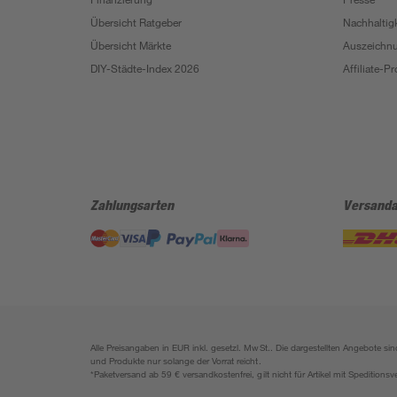
Übersicht Ratgeber
Nachhaltigk
Übersicht Märkte
Auszeichn
DIY-Städte-Index 2026
Affiliate-
Zahlungsarten
Versanda
Alle Preisangaben in EUR inkl. gesetzl. MwSt.. Die dargestellten Angebote 
und Produkte nur solange der Vorrat reicht.
*Paketversand ab 59 € versandkostenfrei, gilt nicht für Artikel mit Speditionsv