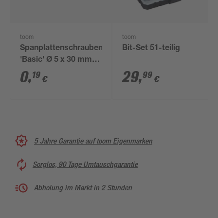
toom
toom
Spanplattenschrauben
Bit-Set 51-teilig
'Basic' Ø 5 x 30 mm
TX
0
,
29
,
19
99
€
€
5 Jahre Garantie auf toom Eigenmarken
Sorglos, 90 Tage Umtauschgarantie
Abholung im Markt in 2 Stunden