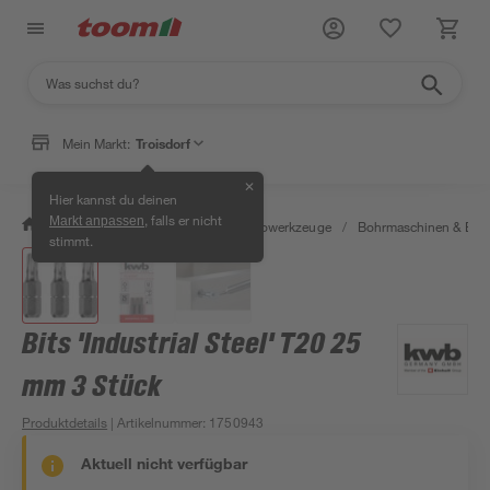
Mein Markt:
Troisdorf
✕
Hier kannst du deinen
, falls er nicht
Markt anpassen
/
Werkstatt & Maschinen
/
Elektrowerkzeuge
/
Bohrmaschinen & Boh
stimmt.
Bits 'Industrial Steel' T20 25
mm 3 Stück
Produktdetails
| Artikelnummer
:
1750943
Aktuell nicht verfügbar