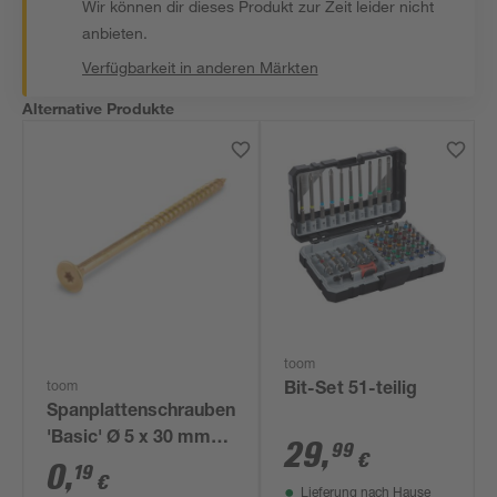
Wir können dir dieses Produkt zur Zeit leider nicht
anbieten.
Verfügbarkeit in anderen Märkten
Alternative Produkte
toom
toom
Bit-Set 51-teilig
Spanplattenschrauben
'Basic' Ø 5 x 30 mm
29
,
99
€
TX
0
,
19
€
Lieferung nach Hause