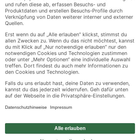
Zahlungsarten
Versandarten
Sicher einkaufen
Jetzt die toom-App herunterladen
Alle Preisangaben in EUR inkl. gesetzl. MwSt.. Die dargestellten Angebote sind unter
Umständen nicht in allen Märkten verfügbar. Die angegebenen Verfügbarkeiten beziehen
sich auf den unter "Mein Markt" ausgewählten toom Baumarkt. Alle Angebote und
Produkte nur solange der Vorrat reicht.
*Paketversand ab 59 € versandkostenfrei, gilt nicht für Artikel mit Speditionsversand, hier
fallen zusätzliche Versandkosten an.
Datenschutz
Privatsphäre
Impressum
AGB
Nutzungsbedingungen
Widerrufsrecht
Vertrag widerrufen