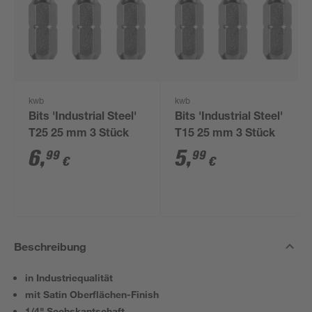
kwb
kwb
Bits 'Industrial Steel'
Bits 'Industrial Steel'
T25 25 mm 3 Stück
T15 25 mm 3 Stück
6
,
5
,
99
99
€
€
Beschreibung
in Industriequalität
mit Satin Oberflächen-Finish
1/4" Sechskantschaft