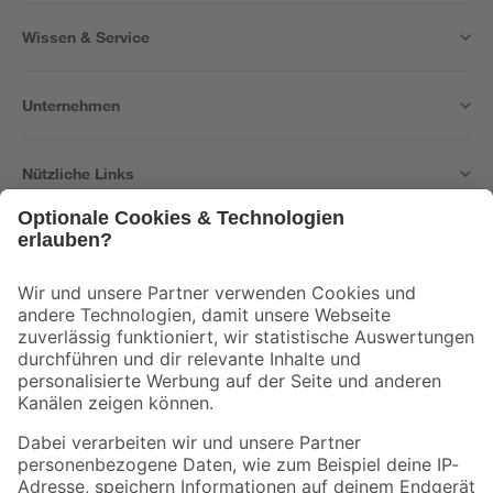
Wissen & Service
Unternehmen
Nützliche Links
Bleib auf dem Laufenden mit unserem Newsletter
Der toom Newsletter: Keine Angebote und Aktionen mehr verpassen!
Zur Newsletter Anmeldung
Folge uns