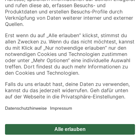
Zahlungsarten
Versandarten
Sicher einkaufen
Jetzt die toom-App herunterladen
Alle Preisangaben in EUR inkl. gesetzl. MwSt.. Die dargestellten Angebote sind unter
Umständen nicht in allen Märkten verfügbar. Die angegebenen Verfügbarkeiten beziehen
sich auf den unter "Mein Markt" ausgewählten toom Baumarkt. Alle Angebote und
Produkte nur solange der Vorrat reicht.
*Paketversand ab 59 € versandkostenfrei, gilt nicht für Artikel mit Speditionsversand, hier
fallen zusätzliche Versandkosten an.
Datenschutz
Privatsphäre
Impressum
AGB
Nutzungsbedingungen
Widerrufsrecht
Vertrag widerrufen