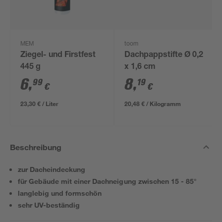
MEM
toom
Ziegel- und Firstfest
Dachpappstifte Ø 0,2
445 g
x 1,6 cm
6
,
8
,
99
19
€
€
23,30 € / Liter
20,48 € / Kilogramm
Beschreibung
zur Dacheindeckung
für Gebäude mit einer Dachneigung zwischen 15 - 85°
langlebig und formschön
sehr UV-beständig