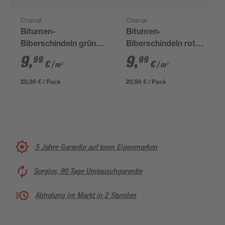
Charvat
Charvat
Bitumen-
Bitumen-
Biberschindeln grün
Biberschindeln rot
33,3 x 100 cm
33,3 x 100 cm
9
,
9
,
99
99
€
€
/ m²
/ m²
20,98 € / Pack
20,98 € / Pack
5 Jahre Garantie auf toom Eigenmarken
Sorglos, 90 Tage Umtauschgarantie
Abholung im Markt in 2 Stunden