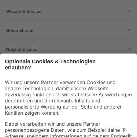
Wissen & Service
Unternehmen
Nützliche Links
Bleib auf dem Laufenden mit unserem Newsletter
Der toom Newsletter: Keine Angebote und Aktionen mehr verpassen!
Zur Newsletter Anmeldung
Folge uns