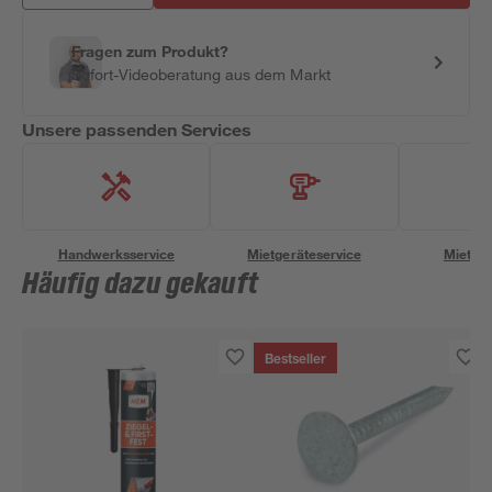
Fragen zum Produkt?
Sofort-Videoberatung aus dem Markt
Unsere passenden Services
Handwerksservice
Mietgeräteservice
Miettra
Häufig dazu gekauft
Bestseller