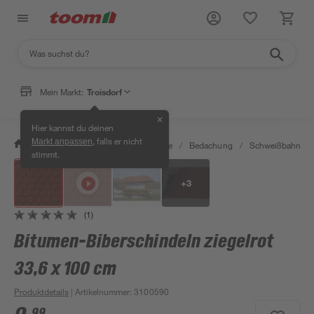
Mein Markt:
Troisdorf
✕
Hier kannst du deinen
, falls er nicht
Markt anpassen
/
Bauen & Renovieren
/
Baustoffe
/
Bedachung
/
Schweißbahnen 
stimmt.
+
3
(1)
Bitumen-Biberschindeln ziegelrot
33,6 x 100 cm
Produktdetails
| Artikelnummer
:
3100590
99