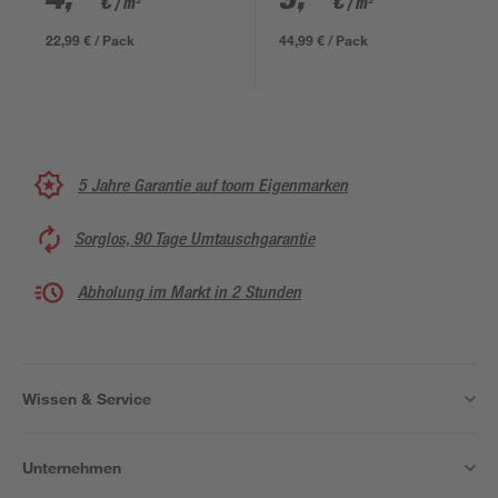
€
€
/ m²
/ m²
besandet schwarz
'charBIT PYE PV200
100 x 500 cm
S5' beschiefert 100 x
22,99 € / Pack
44,99 € / Pack
500 cm
5 Jahre Garantie auf toom Eigenmarken
Sorglos, 90 Tage Umtauschgarantie
Abholung im Markt in 2 Stunden
Wissen & Service
Unternehmen