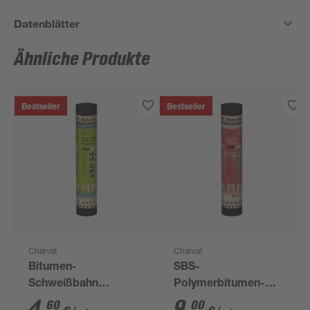
Datenblätter
Ähnliche Produkte
Bestseller
Bestseller
Charvat
Charvat
Bitumen-
SBS-
Schweißbahn
Polymerbitumen-
'charBIT V60 S4'
Schweißbahn
4
,
9
,
60
00