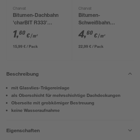
Charvat
Charvat
Bitumen-Dachbahn
Bitumen-
'charBIT R333'
Schweißbahn
besandet schwarz
'charBIT V60 S4'
1
,
4
,
60
60
€
€
/ m²
/ m²
100 x 1000 cm
besandet schwarz
100 x 500 cm
15,99 € / Pack
22,99 € / Pack
Beschreibung
mit Glasvlies-Trägereinlage
als Oberschicht für mehrschichtige Dachdeckungen
Oberseite mit grobkörniger Bestreuung
keine Wasseraufnahme
Eigenschaften