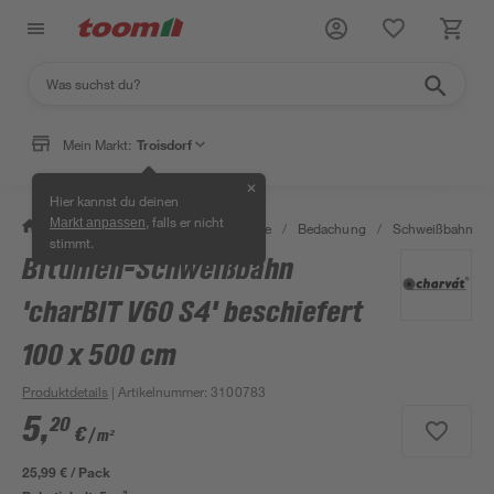
Mein Markt:
Troisdorf
✕
Hier kannst du deinen
, falls er nicht
Markt anpassen
/
Bauen & Renovieren
/
Baustoffe
/
Bedachung
/
Schweißbahnen 
stimmt.
Bitumen-Schweißbahn
'charBIT V60 S4' beschiefert
100 x 500 cm
Produktdetails
| Artikelnummer
:
3100783
5
,
20
€
/ m²
25,99 € / Pack