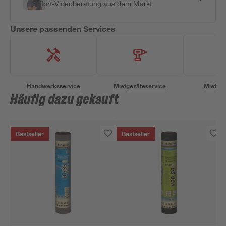
Sofort-Videoberatung aus dem Markt
Unsere passenden Services
Handwerksservice
Mietgeräteservice
Miettra
Häufig dazu gekauft
Bestseller
Bestseller