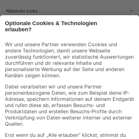
Nützliche Links
Bleib auf dem Laufenden mit unserem Newsletter
Der toom Newsletter: Keine Angebote und Aktionen mehr verpassen!
Zur Newsletter Anmeldung
Folge uns
Zahlungsarten
Versandarten
Sicher einkaufen