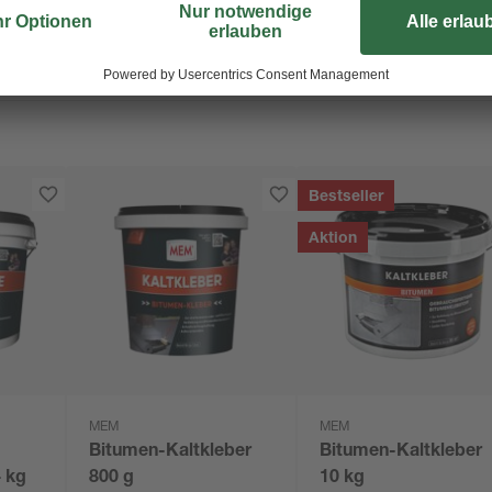
Bestseller
Aktion
MEM
MEM
Bitumen-Kaltkleber
Bitumen-Kaltkleber
 kg
800 g
10 kg