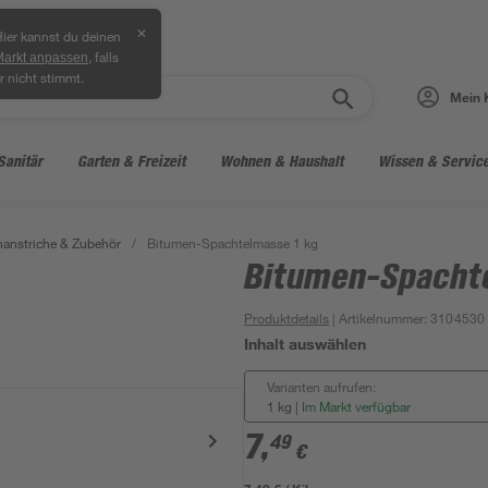
✕
ier kannst du deinen
, falls
Markt anpassen
r nicht stimmt.
Mein 
Sanitär
Garten & Freizeit
Wohnen & Haushalt
Wissen & Servic
anstriche & Zubehör
/
Bitumen-Spachtelmasse 1 kg
Bitumen-Spachte
Produktdetails
| Artikelnummer
:
3104530
Inhalt auswählen
Varianten aufrufen:
1 kg
|
Im Markt verfügbar
7
,
49
€