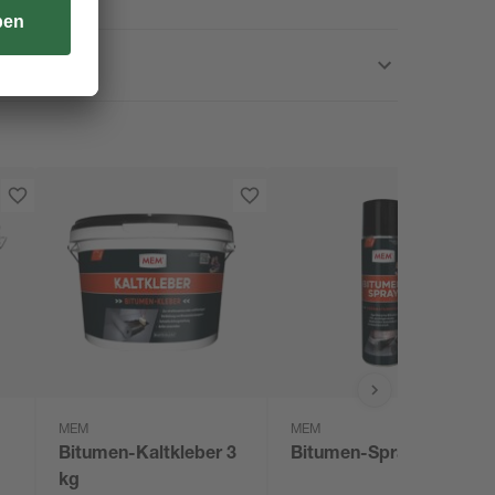
MEM
MEM
Bitumen-Kaltkleber 3
Bitumen-Spray 500 ml
kg