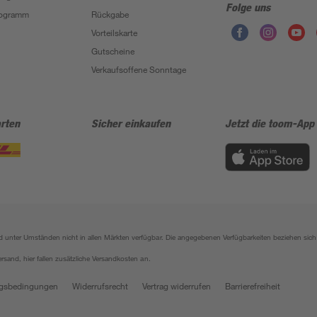
Folge uns
Programm
Rückgabe
Vorteilskarte
Gutscheine
Verkaufsoffene Sonntage
rten
Sicher einkaufen
Jetzt die toom-App
sind unter Umständen nicht in allen Märkten verfügbar. Die angegebenen Verfügbarkeiten beziehen s
ersand, hier fallen zusätzliche Versandkosten an.
gsbedingungen
Widerrufsrecht
Vertrag widerrufen
Barrierefreiheit