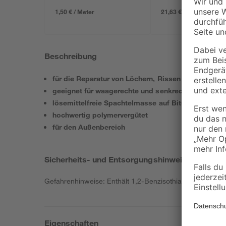
1,50 € / Meter
21,63 € / Liter
Beschreibung
für die Reparatur von Löchern, Rissen und Bruchste
geeignet für waagerechte und senkrechte Flächen
lösemittelfreie Spachtelmasse auf Bitumenbasis
hochwertig polymervergütet
für den Außenbereich
Sicherheits- und Entsorgungshinweise
Gefahrenhinweise: Enthält 1,2-Benzisothiazol-3(2H)-on, 
Eigenschaften