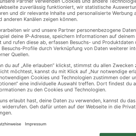
27,98 € / Liter
15,99 € / Pack
Die hochwertige Profi-Spachtelma
llen
Reparaturen von Bitumendachbah
Dachkehlen. Dank der guten Haftbar
Anwendung auf waagerechten und 
gibt es die Reparatur- und Spach
2-Methyl-2H-Isothiazol-3-on. Kann allergische Reaktionen hervorrufen