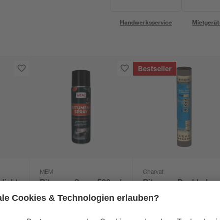
Handwerksservice
Mietgerät
Bestseller
MEM
Charvat
dicht
Bitumen-Spray 500 ml
Bitumen-Dachbahn
'charBIT R333'
besandet schwarz
13
,
1
,
99
60
€
€
/ m²
100 x 1000 cm