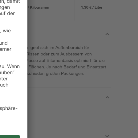
8,74 € / Kilogramm
1,30 € / Liter
sse von Mem eignet sich im Außenbereich für
nen, Blasen, Rissen oder zum Ausbessern von
keit ist die Masse auf Bitumenbasis optimiert für die
senkrechten Flächen. Je nach Bedarf und Einsatzart
telmasse in verschieden großen Packungen.
.