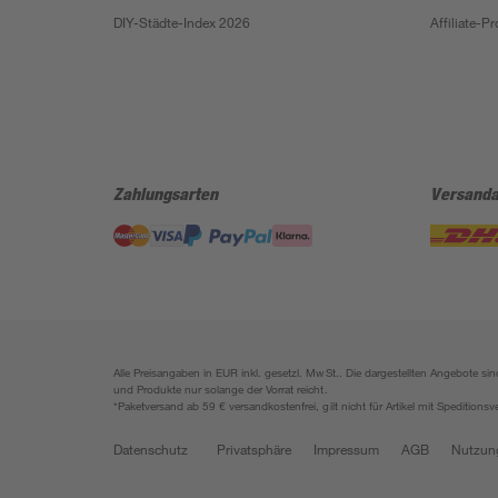
DIY-Städte-Index 2026
Affiliate-
Zahlungsarten
Versanda
Alle Preisangaben in EUR inkl. gesetzl. MwSt.. Die dargestellten Angebote 
und Produkte nur solange der Vorrat reicht.
*Paketversand ab 59 € versandkostenfrei, gilt nicht für Artikel mit Speditionsv
Datenschutz
Privatsphäre
Impressum
AGB
Nutzun