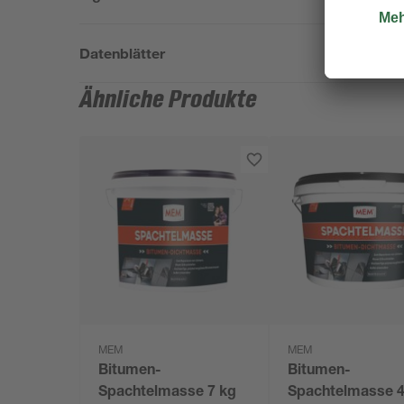
Datenblätter
Ähnliche Produkte
MEM
MEM
Bitumen-
Bitumen-
Spachtelmasse 7 kg
Spachtelmasse 4