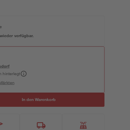
e
 wieder verfügbar.
sdorf
h hinterlegt
 Märkten
In den Warenkorb