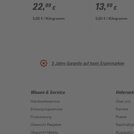
22
,
13
,
99
99
€
€
3,28 € / Kilogramm
3,50 € / Kilogramm
5 Jahre Garantie auf toom Eigenmarken
Wissen & Service
Unterne
Handwerksservice
Über uns
Entsorgungsservice
Karriere
Finanzierung
Presse
Übersicht Ratgeber
Nachhaltigk
Übersicht Märkte
Auszeichn