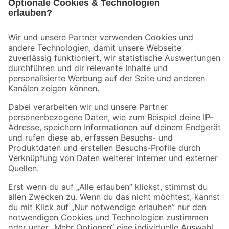
Bleib auf dem Laufenden mit unserem Newsletter
Der toom Newsletter: Keine Angebote und Aktionen mehr verpassen!
Zur Newsletter Anmeldung
Folge uns
Zahlungsarten
Versandarten
Sicher einkaufen
Jetzt die toom-App herunterladen