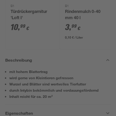
B1
B1
Türdrückergarnitur
Rindenmulch 0-40
'Loft I'
mm 40 l
10
,
3
,
99
99
€
€
0,10 € / Liter
Beschreibung
mit hohem Blattertrag
wird gerne von Kleintieren gefressen
Wurzel und Blätter sind wertvolles Tierfutter
durch Intybin bekömmlich und verdauungsfördernd
Inhalt reicht für ca. 20 m²
Eigenschaften