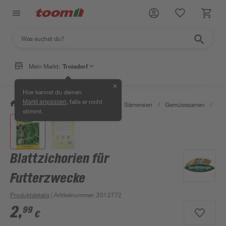
Mein Markt:
Troisdorf
✕
Hier kannst du deinen
, falls er nicht
Markt anpassen
/
Garten & Freizeit
/
Pflanzen
/
Sämereien
/
Gemüsesamen
/
Bla
stimmt.
Blattzichorien für
Futterzwecke
Produktdetails
| Artikelnummer
:
2012772
2
,
99
€