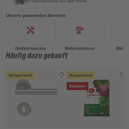
Sofort-Videoberatung aus dem Markt
Unsere passenden Services
Handwerksservice
Mietgeräteservice
Miettra
Häufig dazu gekauft
Mengenrabatt
Mengenrabatt
Bestseller