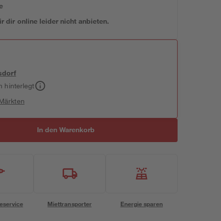
e
 dir online leider nicht anbieten.
sdorf
h hinterlegt
 Märkten
In den Warenkorb
eservice
Miettransporter
Energie sparen