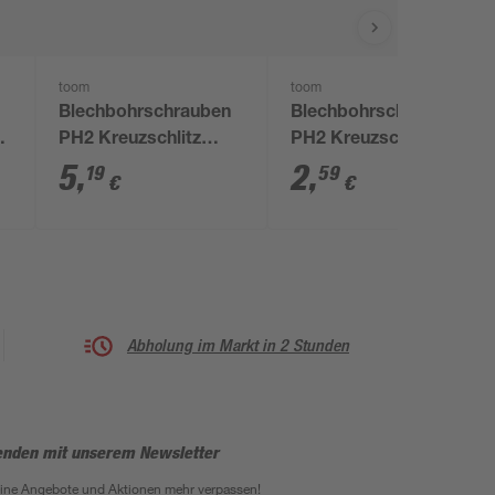
toom
toom
Blechbohrschrauben
Blechbohrschraube
PH2 Kreuzschlitz
PH2 Kreuzschlitz
Stahl verzinkt 4,8 x 19
Stahl 4,2 x 16 mm 6
5
,
2
,
19
59
€
€
mm 25 Stück
Stück
Abholung im Markt in 2 Stunden
enden mit unserem Newsletter
eine Angebote und Aktionen mehr verpassen!