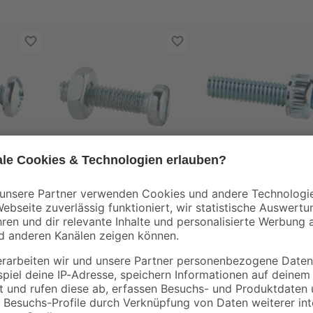
toom
toom
ube
Zylinderschrauben SD
Zylinderkopfschraub
 2,9
Schlitz Stahl M3 x 5
ISK2,5 Stahl M3 x 10
ck
mm 20 Stück
mm 10 Stück
3
,
3
,
29
29
€
€