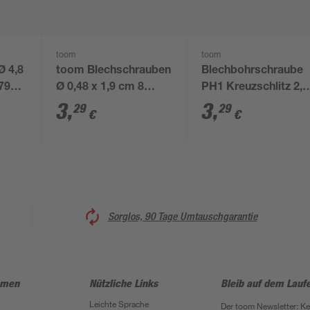
toom
toom
Ø 4,8
toom Blechschrauben
Blechbohrschraube
7981
Ø 0,48 x 1,9 cm 8
PH1 Kreuzschlitz 2,9
Stück
x 13 mm 10 Stück
3
,
3
,
29
29
€
€
Sorglos, 90 Tage Umtauschgarantie
hmen
Nützliche Links
Bleib auf dem Lauf
Leichte Sprache
Der toom Newsletter: K