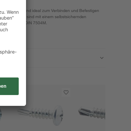
nktem Stahl sind ideal zum Verbinden und Befestigen
uben von toom sind mit einem selbstsichernden
tsprechen der DIN 7504M.