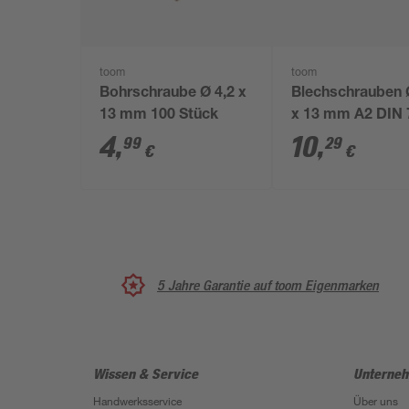
toom
toom
Bohrschraube Ø 4,2 x
Blechschrauben 
13 mm 100 Stück
x 13 mm A2 DIN 
50 Stück
4
,
10
,
99
29
€
€
5 Jahre Garantie auf toom Eigenmarken
Wissen & Service
Unterne
Handwerksservice
Über uns