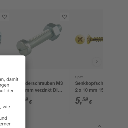
Spax
en
Zylinderschrauben M3
Senkkopfschraube Ø
x 10 mm verzinkt DIN
2 x 10 mm 150 Stück
84 18 Stück
2
,
5
,
99
59
€
€