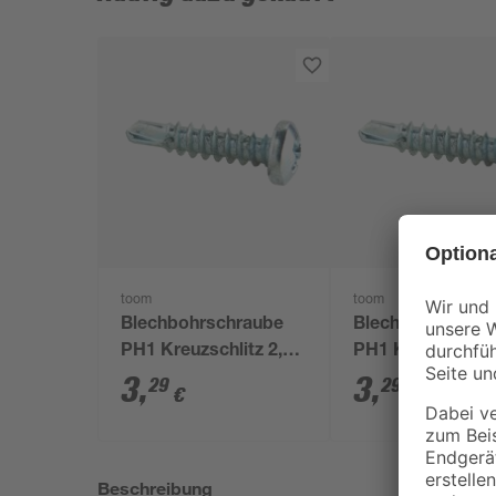
toom
toom
Blechbohrschraube
Blechbohrschra
PH1 Kreuzschlitz 2,9
PH1 Kreuzschlitz
x 13 mm 10 Stück
x 6,5 mm 10 Stü
3
,
3
,
29
29
€
€
Beschreibung