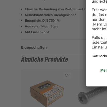
Ideal für Verbindung von Profilen auf Blech
Selbstsicherndes Blechgewinde
Entspricht DIN 7504M
Aus verzinktem Stahl
Mit Linsenkopf
Eigenschaften
Ähnliche Produkte