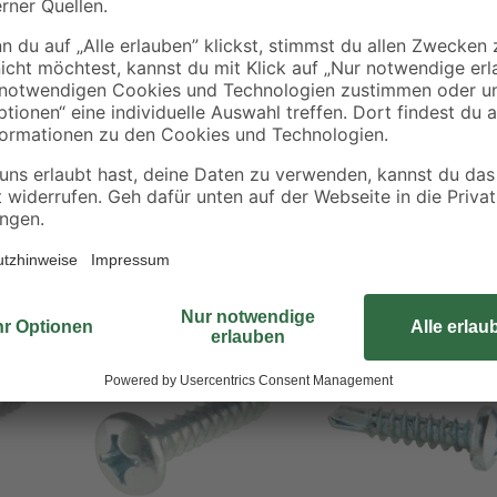
Die Blechbohrschrauben aus verzi
von Profilen auf Blech. Die Schra
Blechgewinde angefertigt. Sie en