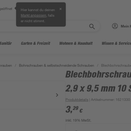
geöffnet
✕
Hier kannst du deinen
, falls
Markt anpassen
er nicht stimmt.
Mein 
Sanitär
Garten & Freizeit
Wohnen & Haushalt
Wissen & Servic
hrauben
/
Bohrschrauben & selbstschneidende Schrauben
/
Blechbohrschraube
Blechbohrschrau
2,9 x 9,5 mm 10 
Produktdetails
| Artikelnummer
:
1621330
3
,
29
€
inkl. 19% MwSt.