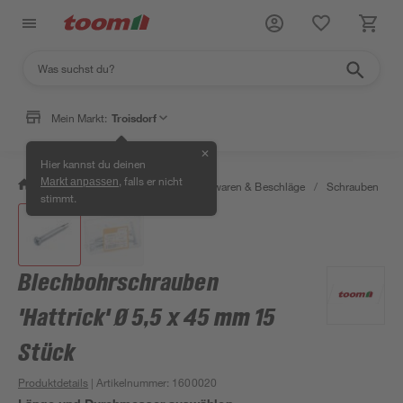
Mein Markt:
Troisdorf
✕
Hier kannst du deinen
, falls er nicht
Markt anpassen
/
Werkstatt & Maschinen
/
Eisenwaren & Beschläge
/
Schrauben
/
stimmt.
Blechbohrschrauben
'Hattrick' Ø 5,5 x 45 mm 15
Stück
Produktdetails
| Artikelnummer
:
1600020