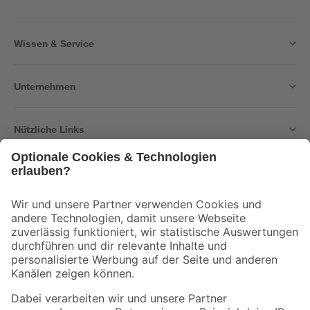
Wissen & Service
Unternehmen
Nützliche Links
Bleib auf dem Laufenden mit unserem Newsletter
Der toom Newsletter: Keine Angebote und Aktionen mehr verpassen!
Zur Newsletter Anmeldung
Folge uns