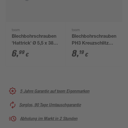
toom
toom
Blechbohrschrauben
Blechbohrschrauben
'Hattrick' Ø 5,5 x 38
PH3 Kreuzschlitz
mm 15 Stück
Stahl 5,5 x 50 mm 15
6
,
8
,
99
19
€
€
Stück
5 Jahre Garantie auf toom Eigenmarken
Sorglos, 90 Tage Umtauschgarantie
Abholung im Markt in 2 Stunden