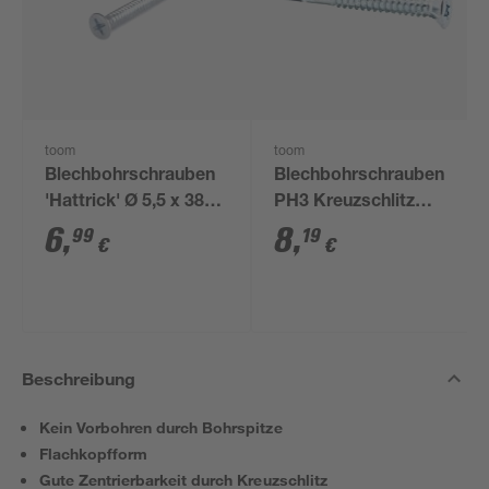
toom
toom
Blechbohrschrauben
Blechbohrschrauben
'Hattrick' Ø 5,5 x 38
PH3 Kreuzschlitz
mm 15 Stück
Stahl 5,5 x 50 mm 15
6
,
8
,
99
19
€
€
Stück
Beschreibung
Kein Vorbohren durch Bohrspitze
Flachkopfform
Gute Zentrierbarkeit durch Kreuzschlitz