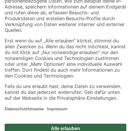
Zahlungsarten
Versandarten
Sicher einkaufen
Jetzt die toom-App herunterladen
Alle Preisangaben in EUR inkl. gesetzl. MwSt.. Die dargestellten Angebote sind unter
Umständen nicht in allen Märkten verfügbar. Die angegebenen Verfügbarkeiten beziehen
sich auf den unter "Mein Markt" ausgewählten toom Baumarkt. Alle Angebote und
Produkte nur solange der Vorrat reicht.
*Paketversand ab 59 € versandkostenfrei, gilt nicht für Artikel mit Speditionsversand, hier
fallen zusätzliche Versandkosten an.
Datenschutz
Privatsphäre
Impressum
AGB