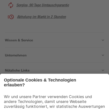
Sorglos, 90 Tage Umtauschgarantie
Abholung im Markt in 2 Stunden
Wissen & Service
Unternehmen
Nützliche Links
Bleib auf dem Laufenden mit unserem Newsletter
Der toom Newsletter: Keine Angebote und Aktionen mehr verpassen!
Zur Newsletter Anmeldung