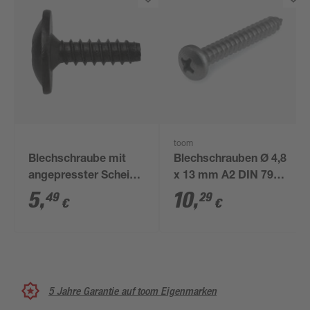
toom
Blechschraube mit
Blechschrauben Ø 4,8
angepresster Scheibe
x 13 mm A2 DIN 7981
VAG 4,8 x 16 mm, 5
50 Stück
5
,
10
,
49
29
€
€
Stück
5 Jahre Garantie auf toom Eigenmarken