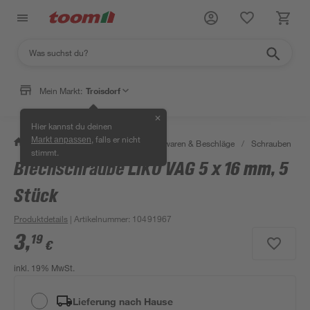
Mein Markt:
Troisdorf
✕
Hier kannst du deinen
, falls er nicht
Markt anpassen
/
Werkstatt & Maschinen
/
Eisenwaren & Beschläge
/
Schrauben
/
stimmt.
Blechschraube LIKO VAG 5 x 16 mm, 5
Stück
Produktdetails
| Artikelnummer
:
10491967
3
,
19
€
inkl. 19% MwSt.
Lieferung nach Hause