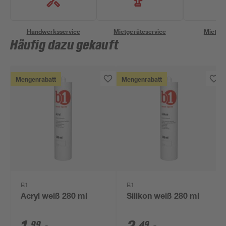
Handwerksservice
Mietgeräteservice
Miettra
Häufig dazu gekauft
Mengenrabatt
Mengenrabatt
B1
B1
Acryl weiß 280 ml
Silikon weiß 280 ml
99
49