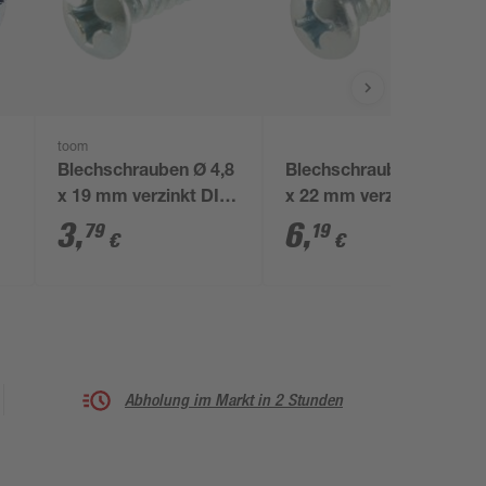
toom
Blechschrauben Ø 4,8
Blechschrauben Ø 4,8
x 19 mm verzinkt DIN
x 22 mm verzinkt DIN
7983 25 Stück
7981 40 Stück
3
,
6
,
79
19
€
€
Abholung im Markt in 2 Stunden