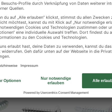
Für die Verbindung von Blechteile
Blechschrauben von toom bestens 
Schraube optimal in das Material 
leicht und sauber. Sie benötigen 
Stahlschrauben sind verzinkt und
verwendet werden.