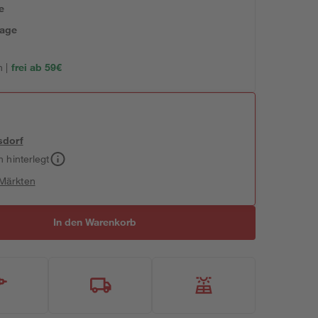
e
tage
 |
frei ab 59€
sdorf
h hinterlegt
 Märkten
In den Warenkorb