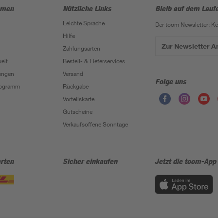
hmen
Nützliche Links
Bleib auf dem Lauf
Leichte Sprache
Der toom Newsletter: K
Hilfe
Zur Newsletter 
Zahlungsarten
eit
Bestell- & Lieferservices
ungen
Versand
Folge uns
Programm
Rückgabe
Vorteilskarte
Gutscheine
Verkaufsoffene Sonntage
rten
Sicher einkaufen
Jetzt die toom-App