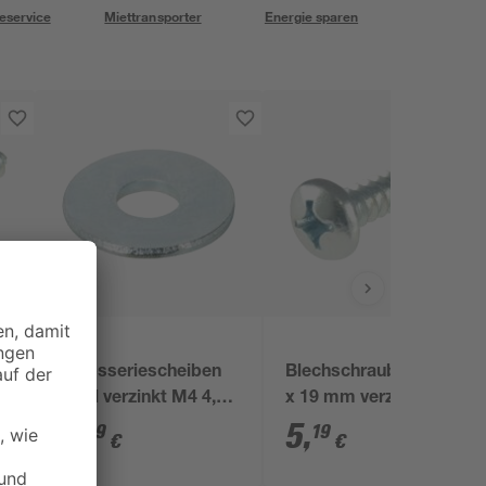
eservice
Miettransporter
Energie sparen
toom
8
Karosseriescheiben
Blechschrauben Ø 4,2
N
Stahl verzinkt M4 4,3
x 19 mm verzinkt DIN
mm 100 Stück
7981 50 Stück
5
,
5
,
89
19
€
€