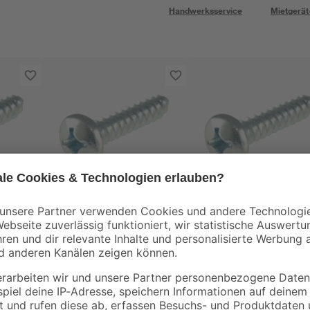
Handwerksservice
Mietgerät
toom
Ø 4,2
Senkschrauben 3,5 x
Blechschrauben Ø 4,
t DIN
16 mm 50 Stück
x 13 mm verzinkt DI
7981 30 Stück
4
,
4
,
19
99
€
€