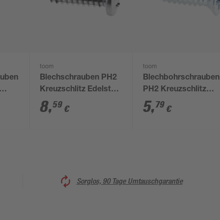
toom
toom
auben
Blechschrauben PH2
Blechbohrschrauben
Kreuzschlitz Edelstahl
PH2 Kreuzschlitz
3,5 x 13 mm 50 Stück
Stahl 3,5 x 19 mm 80
8
,
5
,
59
79
€
€
Stück
Sorglos, 90 Tage Umtauschgarantie