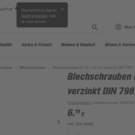
geöffnet
✕
Hier kannst du deinen
, falls
Markt anpassen
er nicht stimmt.
Mein 
Sanitär
Garten & Freizeit
Wohnen & Haushalt
Wissen & Servic
hrauben
/
Blechschrauben
/
Blechschrauben Ø 3,5 x 13 mm verzinkt DIN 7981 
Blechschrauben 
verzinkt DIN 798
Produktdetails
| Artikelnummer
:
1620759
6
,
19
€
inkl. 19% MwSt.