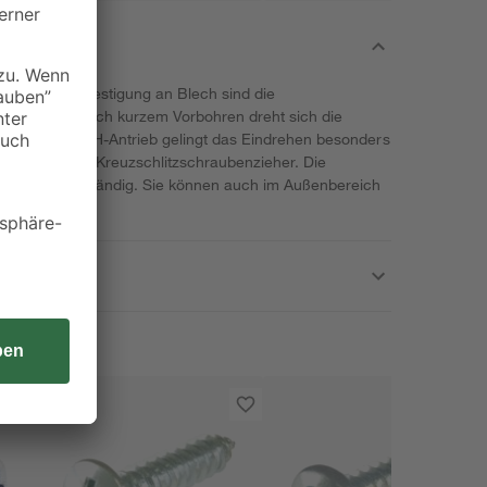
n oder die Befestigung an Blech sind die
geeignet. Nach kurzem Vorbohren dreht sich die
ein. Mit dem PH-Antrieb gelingt das Eindrehen besonders
dazu nur einen Kreuzschlitzschraubenzieher. Die
 daher rostbeständig. Sie können auch im Außenbereich