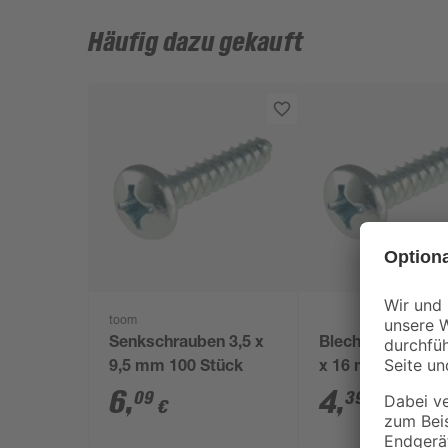
Häufig dazu gekauft
toom
Senkschrauben 3,5 x
Blechschrauben 
9,5 mm 100 Stück
x 16 mm verzink
7981 40 Stück
6
,
4
,
09
39
€
€