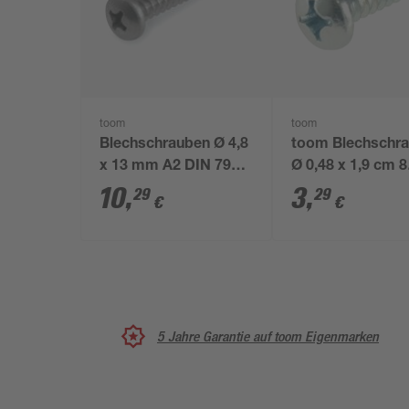
toom
toom
Blechschrauben Ø 4,8
toom Blechschr
x 13 mm A2 DIN 7981
Ø 0,48 x 1,9 cm 8
50 Stück
Stück
10
,
3
,
29
29
€
€
5 Jahre Garantie auf toom Eigenmarken