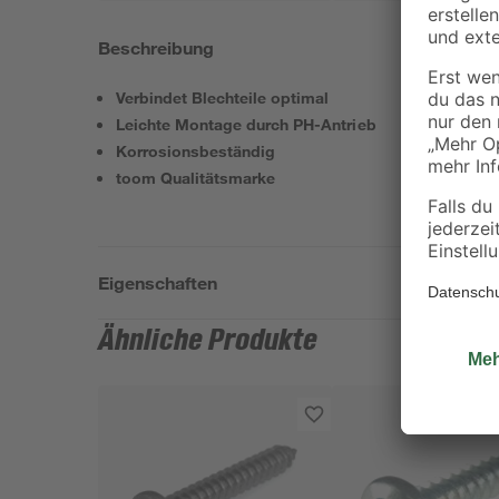
Beschreibung
Verbindet Blechteile optimal
Leichte Montage durch PH-Antrieb
Korrosionsbeständig
toom Qualitätsmarke
Eigenschaften
Ähnliche Produkte