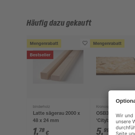
Häufig dazu gekauft
Mengenrabatt
Mengenrabatt
Bestseller
binderholz
Kronospan
Latte sägerau 2000 x
OSB3-Verlegepla
48 x 24 mm
'Cityboard'
ungeschliffen 16
1
,
5
,
78
99
€
€
/ m²