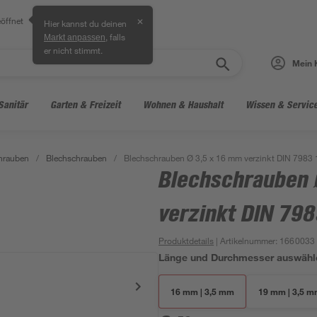
öffnet
✕
Hier kannst du deinen
, falls
Markt anpassen
er nicht stimmt.
Mein 
Sanitär
Garten & Freizeit
Wohnen & Haushalt
Wissen & Servic
hrauben
/
Blechschrauben
/
Blechschrauben Ø 3,5 x 16 mm verzinkt DIN 7983 
Blechschrauben 
verzinkt DIN 798
Produktdetails
| Artikelnummer
:
1660033
Länge und Durchmesser auswähl
16 mm | 3,5 mm
19 mm | 3,5 