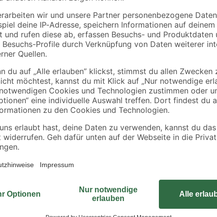
634 x 15 mm
1,99 € / Meter
8,12 € / Pack
Mit den Blechschrauben unserer 
miteinander verbunden werden. Si
Materialien an Blech. Mit dem kreu
Schrauben besonders einfach, da 
Kreuzschlitzschraubenzieher lässt
anbringen. Die leichte Außenwölb
Charakter. Da der Rand des Schra
besteht zudem ein geringes Siche
ist ausgeschlossen. Da der Stahl d
Innenbereich als auch im Außenbe