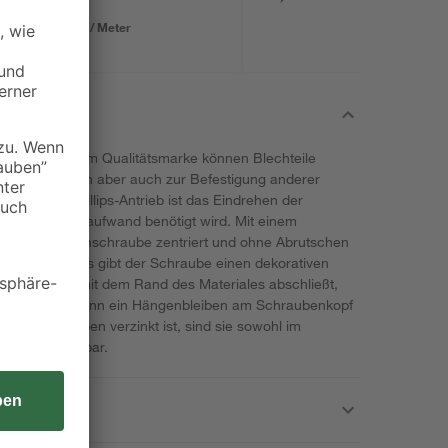
8,61 € / Meter
bewährten toom Qualitätsmarke können Blechteile
e eigenen sich aber auch zur Befestigung anderer
zförmigen Phillips-Antrieb ist das Eindrehen der
weniger Kraftaufwand benötigt wird. Mit einem
 sich die Blechschraube zentriert und ohne Abrutschen
ung des Kopfes gibt der Schraube einen dekorativen
ubenkopfes mit dem Rand des Materiales abschließt,
rheitsrisiko, denn ein Hängenbleiben am Schraubenkopf
ieser Schrauben verzinkt ist, sind sie sowohl im
reich einsetzbar.