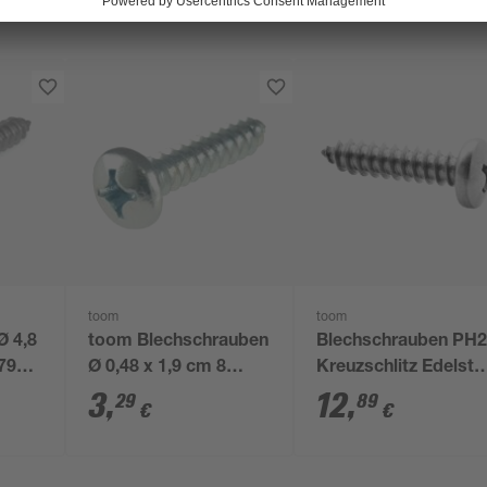
toom
toom
Ø 4,8
toom Blechschrauben
Blechschrauben PH
7981
Ø 0,48 x 1,9 cm 8
Kreuzschlitz Edelsta
Stück
4,8 x 16 mm 50 Stüc
3
,
12
,
29
89
€
€