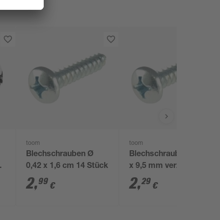
toom
toom
2
Blechschrauben Ø
Blechschrauben Ø 3,5
hl
0,42 x 1,6 cm 14 Stück
x 9,5 mm verzinkt DIN
k
7981 12 Stück
2
,
2
,
99
29
€
€