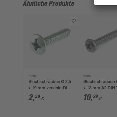
Ähnliche Produkte
toom
toom
Blechschrauben Ø 3,5
Blechschrauben 
x 19 mm verzinkt DIN
x 13 mm A2 DIN 
7983 10 Stück
50 Stück
2
,
10
,
59
29
€
€