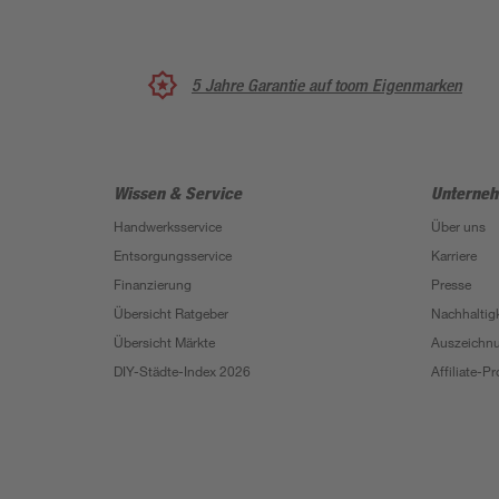
5 Jahre Garantie auf toom Eigenmarken
Wissen & Service
Unterne
Handwerksservice
Über uns
Entsorgungsservice
Karriere
Finanzierung
Presse
Übersicht Ratgeber
Nachhaltigk
Übersicht Märkte
Auszeichn
DIY-Städte-Index 2026
Affiliate-