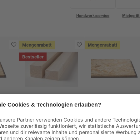
Handwerksservice
Mietgerät
Mengenrabatt
Mengenrabatt
Bestseller
binderholz
Kronospan
tte
Rahmen sägerau
OSB3-Verlegeplatte
2000 x 58 x 38 mm
'Cityboard'
90 x
ungeschliffen 1690 x
3
,
7
,
98
59
€
€
/ m²