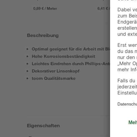
634 x 12 mm
0,89 € / Meter
6,41 € / Pack
Beschreibung
Optimal geeignet für die Arbeit mit Blech
Hohe Korrosionsbeständigkeit
Leichtes Eindrehen durch Phillips-Antrieb
Dekorativer Linsenkopf
toom Qualitätsmarke
Eigenschaften