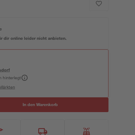
e
 dir online leider nicht anbieten.
sdorf
h hinterlegt
 Märkten
In den Warenkorb