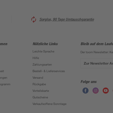
Sorglos, 90 Tage Umtauschgarantie
hmen
Nützliche Links
Bleib auf dem Lauf
Leichte Sprache
Der toom Newsletter: K
Hilfe
Zur Newsletter 
Zahlungsarten
eit
Bestell- & Lieferservices
ungen
Versand
Folge uns
Programm
Rückgabe
Vorteilskarte
Gutscheine
Verkaufsoffene Sonntage