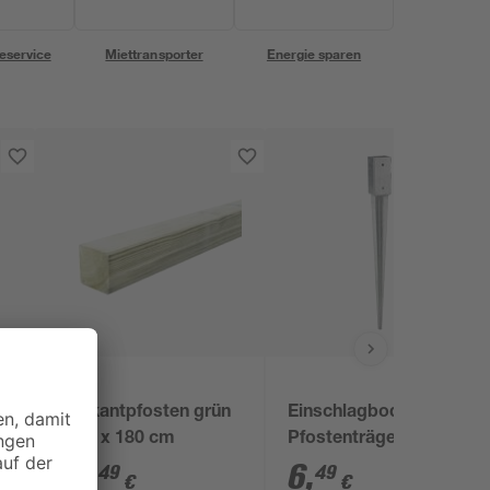
eservice
Miettransporter
Energie sparen
Vierkantpfosten grün
Einschlagbodenhülse
9 x 9 x 180 cm
Pfostenträger 9 x 9 x
90 cm
15
,
6
,
49
49
€
€