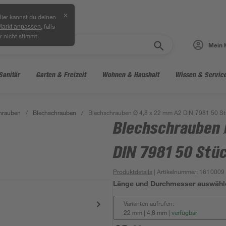
✕
ier kannst du deinen
, falls
Markt anpassen
r nicht stimmt.
Mein 
Sanitär
Garten & Freizeit
Wohnen & Haushalt
Wissen & Servic
hrauben
/
Blechschrauben
/
Blechschrauben Ø 4,8 x 22 mm A2 DIN 7981 50 St
Blechschrauben 
DIN 7981 50 Stü
Produktdetails
| Artikelnummer
:
1610009
Länge und Durchmesser auswähl
Varianten aufrufen:
22 mm | 4,8 mm
|
verfügbar