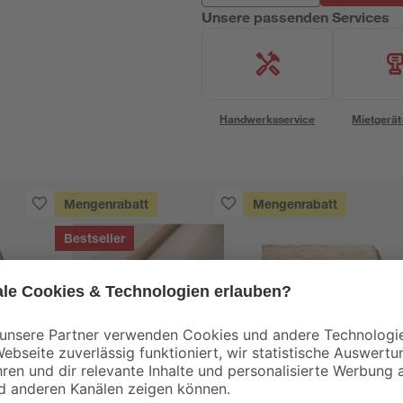
Unsere passenden Services
Handwerksservice
Mietgerät
Mengenrabatt
Mengenrabatt
Bestseller
binderholz
Kronospan