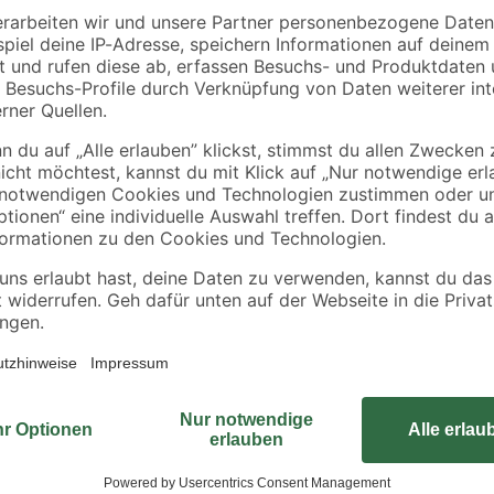
tte
Rahmen sägerau
OSB3-Verlegeplatte
2000 x 58 x 38 mm
'Cityboard'
90 x
ungeschliffen 1690 x
3
,
7
,
98
59
€
€
/ m²
634 x 15 mm
1,99 € / Meter
8,12 € / Pack
Unsere Blechschrauben sind aus E
witterungsbeständig. Daher eignen
Phillips-Kopf lässt sich die Schra
erzielen. Da Sie die Schrauben a
eindrehen können, sind sie für sc