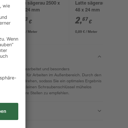
Latte sägerau 2500 x
Latte sägerau 3000 x
48 x 24 mm
48 x 24 mm
2
,
2
,
23
67
€
€
0,89 € / Meter
0,89 € / Meter
delstahl A2 gearbeitet und besonders
 sie sich ideal für Arbeiten im Außenbereich. Durch den
ube präzise eindrehen, sodass Sie ein optimales Ergebnis
uch mit einem kleinen Schraubenschlüssel mühelos
hwer erreichbare Stellen zu empfehlen.