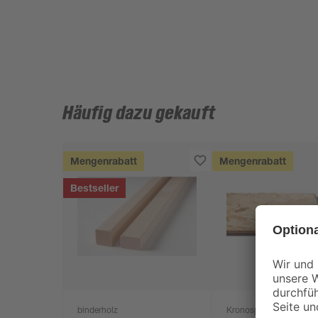
Häufig dazu gekauft
Mengenrabatt
Mengenrabatt
Bestseller
binderholz
Kronospan