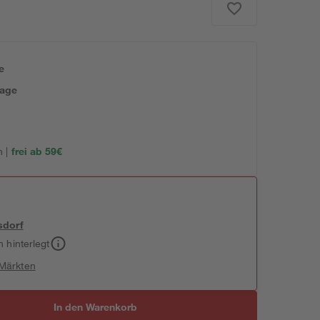
e
tage
 |
frei ab 59€
sdorf
h hinterlegt
 Märkten
In den Warenkorb