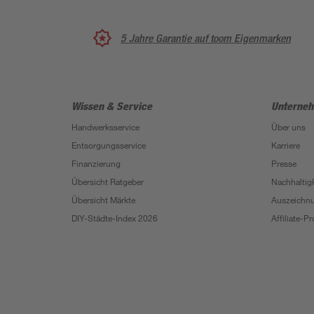
5 Jahre Garantie auf toom Eigenmarken
Wissen & Service
Unterne
Handwerksservice
Über uns
Entsorgungsservice
Karriere
Finanzierung
Presse
Übersicht Ratgeber
Nachhaltigk
Übersicht Märkte
Auszeichn
DIY-Städte-Index 2026
Affiliate-