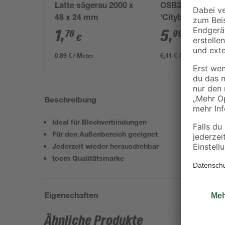
Latte sägerau 2000 x
OSB3-Verlegepla
48 x 24 mm
'Cityboard'
ungeschliffen 16
1
,
5
,
78
99
€
€
/ m²
634 x 12 mm
0,89 € / Meter
6,41 € / Pack
Beschreibung
Ideal für Blechverbindungen
Für den Außenbereich geeignet
Jederzeit wieder herausdrehbar
toom Qualitätsmarke
Eigenschaften
Ähnliche Produkte