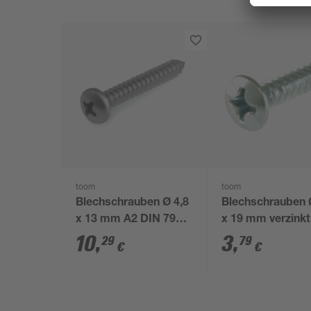
toom
toom
Blechschrauben Ø 4,8
Blechschrauben 
x 13 mm A2 DIN 7981
x 19 mm verzink
50 Stück
7983 25 Stück
10
,
3
,
29
79
€
€