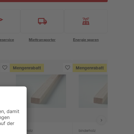
eservice
Miettransporter
Energie sparen
Mengenrabatt
Mengenrabatt
binderholz
binderholz