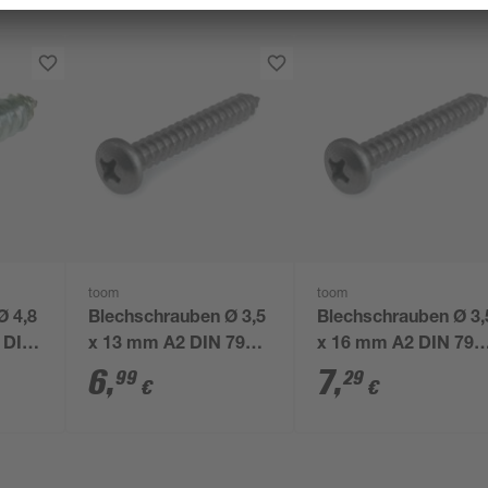
toom
toom
Ø 4,8
Blechschrauben Ø 3,5
Blechschrauben Ø 3,
t DIN
x 13 mm A2 DIN 7981
x 16 mm A2 DIN 798
50 Stück
50 Stück
6
,
7
,
99
29
€
€