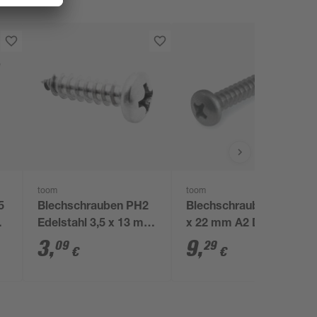
toom
toom
5
Blechschrauben PH2
Blechschrauben Ø 4,2
1
Edelstahl 3,5 x 13 mm
x 22 mm A2 DIN 7981
10 Stück
50 Stück
3
,
9
,
09
29
€
€