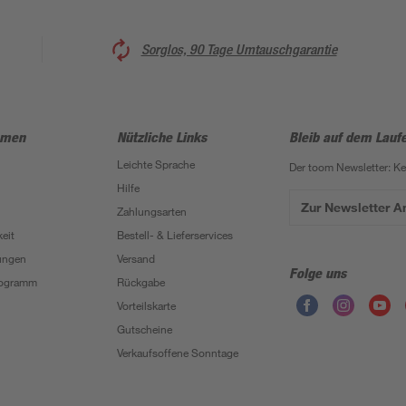
Sorglos, 90 Tage Umtauschgarantie
hmen
Nützliche Links
Bleib auf dem Lauf
Leichte Sprache
Der toom Newsletter: K
Hilfe
Zur Newsletter 
Zahlungsarten
eit
Bestell- & Lieferservices
ungen
Versand
Folge uns
Programm
Rückgabe
Vorteilskarte
Gutscheine
Verkaufsoffene Sonntage