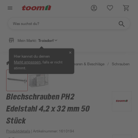
Mein Markt:
Troisdorf
✕
Hier kannst du deinen
, falls er nicht
Markt anpassen
/
Werkstatt & Maschinen
/
Eisenwaren & Beschläge
/
Schrauben
/
stimmt.
Blechschrauben PH2
Edelstahl 4,2 x 32 mm 50
Stück
Produktdetails
| Artikelnummer
:
1610194