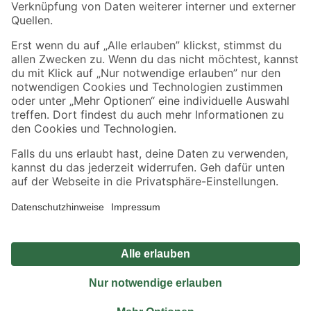
Sicher einkaufen
Jetzt die toom-App herunterladen
Alle Preisangaben in EUR inkl. gesetzl. MwSt.. Die dargestellten Angebote sind unter
Umständen nicht in allen Märkten verfügbar. Die angegebenen Verfügbarkeiten beziehen
sich auf den unter "Mein Markt" ausgewählten toom Baumarkt. Alle Angebote und
Produkte nur solange der Vorrat reicht.
*Paketversand ab 59 € versandkostenfrei, gilt nicht für Artikel mit Speditionsversand, hier
fallen zusätzliche Versandkosten an.
Datenschutz
Privatsphäre
Impressum
AGB
Nutzungsbedingungen
Widerrufsrecht
Vertrag widerrufen
Barrierefreiheit