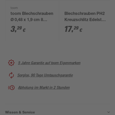
toom
toom Blechschrauben
Blechschrauben PH2
Ø 0,48 x 1,9 cm 8
Kreuzschlitz Edelstahl
Stück
4,8 x 32 mm 50 Stück
3
,
17
,
29
29
€
€
5 Jahre Garantie auf toom Eigenmarken
Sorglos, 90 Tage Umtauschgarantie
Abholung im Markt in 2 Stunden
Wissen & Service