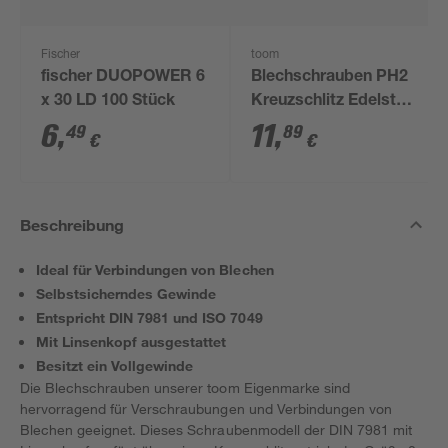
Fischer
toom
fischer DUOPOWER 6
Blechschrauben PH2
x 30 LD 100 Stück
Kreuzschlitz Edelstahl
4,2 x 25 mm 50 Stück
6
,
11
,
49
89
€
€
Beschreibung
Ideal für Verbindungen von Blechen
Selbstsicherndes Gewinde
Entspricht DIN 7981 und ISO 7049
Mit Linsenkopf ausgestattet
Besitzt ein Vollgewinde
Die Blechschrauben unserer toom Eigenmarke sind
hervorragend für Verschraubungen und Verbindungen von
Blechen geeignet. Dieses Schraubenmodell der DIN 7981 mit