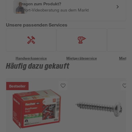
Fragen zum Produkt?
Sofort-Videoberatung aus dem Markt
Unsere passenden Services
Handwerksservice
Mietgeräteservice
Miettra
Häufig dazu gekauft
Bestseller