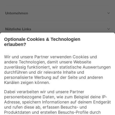
Unternehmen
Nützliche Links
Bleib auf dem Laufenden mit unserem Newsletter
Der toom Newsletter: Keine Angebote und Aktionen mehr verpassen!
Zur Newsletter Anmeldung
Folge uns
Zahlungsarten
Versandarten