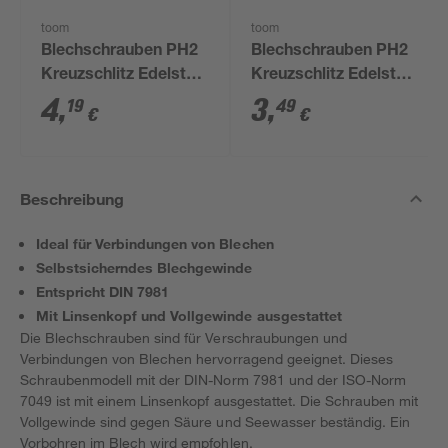
toom
toom
Blechschrauben PH2
Blechschrauben PH2
Kreuzschlitz Edelstahl
Kreuzschlitz Edelstahl
4,2 x 13 mm 10 Stück
3,5 x 9,5 mm 10 Stück
4
,
3
,
19
49
€
€
Beschreibung
Ideal für Verbindungen von Blechen
Selbstsicherndes Blechgewinde
Entspricht DIN 7981
Mit Linsenkopf und Vollgewinde ausgestattet
Die Blechschrauben sind für Verschraubungen und
Verbindungen von Blechen hervorragend geeignet. Dieses
Schraubenmodell mit der DIN-Norm 7981 und der ISO-Norm
7049 ist mit einem Linsenkopf ausgestattet. Die Schrauben mit
Vollgewinde sind gegen Säure und Seewasser beständig. Ein
Vorbohren im Blech wird empfohlen.