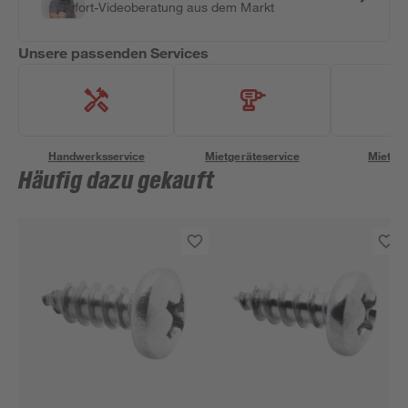
Sofort-Videoberatung aus dem Markt
Unsere passenden Services
Handwerksservice
Mietgeräteservice
Miettra
Häufig dazu gekauft