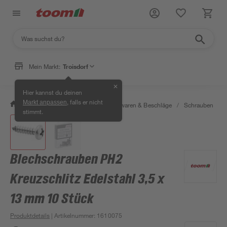
Mein Markt:
Troisdorf
✕
Hier kannst du deinen
, falls er nicht
Markt anpassen
/
Werkstatt & Maschinen
/
Eisenwaren & Beschläge
/
Schrauben
/
stimmt.
Blechschrauben PH2
Kreuzschlitz Edelstahl 3,5 x
13 mm 10 Stück
Produktdetails
| Artikelnummer
:
1610075