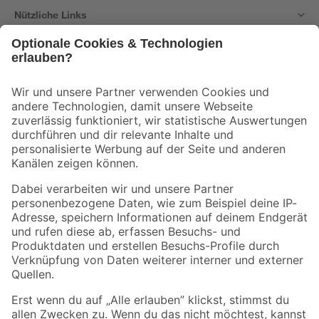
Nützliche Links
Bleib auf dem Laufenden mit unserem Newsletter
Der toom Newsletter: Keine Angebote und Aktionen mehr verpassen!
Zur Newsletter Anmeldung
Folge uns
Zahlungsarten
Versandarten
Sicher einkaufen