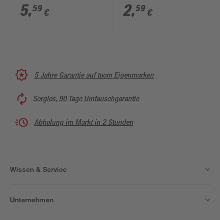
7983 50 Stück
7983 10 Stück
5
,
2
,
59
59
€
€
5 Jahre Garantie auf toom Eigenmarken
Sorglos, 90 Tage Umtauschgarantie
Abholung im Markt in 2 Stunden
Wissen & Service
Unternehmen