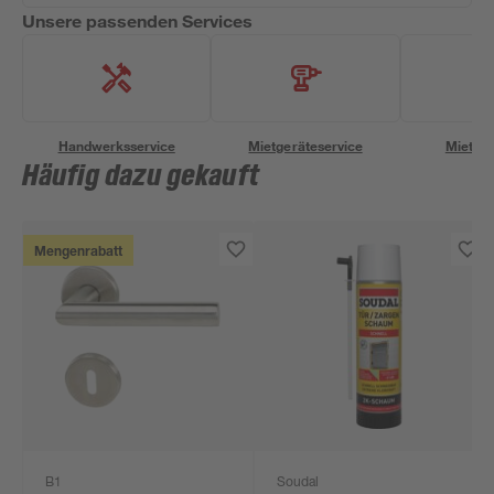
Unsere passenden Services
Handwerksservice
Mietgeräteservice
Miettra
Häufig dazu gekauft
Mengenrabatt
B1
Soudal