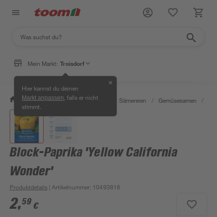
Mein Markt:
Troisdorf
✕
Hier kannst du deinen
, falls er nicht
Markt anpassen
/
Garten & Freizeit
/
Pflanzen
/
Sämereien
/
Gemüsesamen
/
Blo
stimmt.
Block-Paprika 'Yellow California
Wonder'
Produktdetails
| Artikelnummer
:
10493818
2
,
59
€