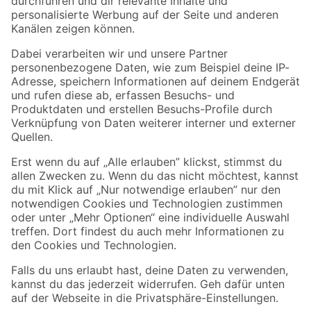
Folge uns
Zahlungsarten
Versandarten
Sicher einkaufen
Jetzt die toom-App herunterladen
Alle Preisangaben in EUR inkl. gesetzl. MwSt.. Die dargestellten Angebote sind unter
Umständen nicht in allen Märkten verfügbar. Die angegebenen Verfügbarkeiten beziehen
sich auf den unter "Mein Markt" ausgewählten toom Baumarkt. Alle Angebote und