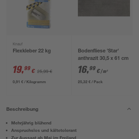
Knauf
Flexkleber 22 kg
Bodenfliese 'Star'
anthrazit 30,5 x 61 cm
19
,
16
,
99
99
€
€
25,99 €
/ m²
0,91 € / Kilogramm
25,32 € / Pack
Beschreibung
Mehrjährig blühend
Anspruchslos und kältetolerant
Zur Aussaat ab Mai im Freiland