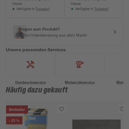
Hause
Hause
Troisdorf
Troisdorf
Verfügbar in
Verfügbar in
Fragen zum Produkt?
Sofort-Videoberatung aus dem Markt
Unsere passenden Services
Handwerksservice
Mietgeräteservice
Miettra
Häufig dazu gekauft
Bestseller
- 23 %