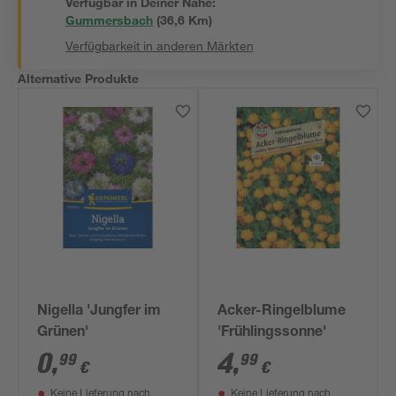
Verfügbar in Deiner Nähe:
Gummersbach
(
36,6
 Km)
Verfügbarkeit in anderen Märkten
Alternative Produkte
Nigella 'Jungfer im
Acker-Ringelblume
Grünen'
'Frühlingssonne'
0
,
4
,
99
99
€
€
Keine Lieferung nach
Keine Lieferung nach