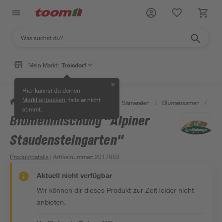
Mein Markt:
Troisdorf
✕
Hier kannst du deinen
, falls er nicht
Markt anpassen
/
Garten & Freizeit
/
Pflanzen
/
Sämereien
/
Blumensamen
/
Blu
stimmt.
Blumenmischung "Alpiner
Staudensteingarten"
Produktdetails
| Artikelnummer
:
2017653
Aktuell nicht verfügbar
Wir können dir dieses Produkt zur Zeit leider nicht
anbieten.