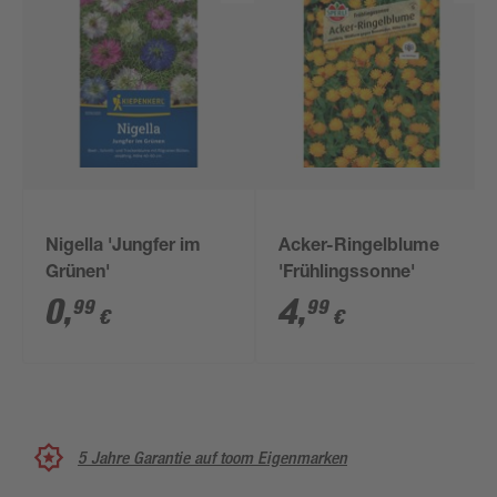
Nigella 'Jungfer im
Acker-Ringelblume
Grünen'
'Frühlingssonne'
0
,
4
,
99
99
€
€
5 Jahre Garantie auf toom Eigenmarken