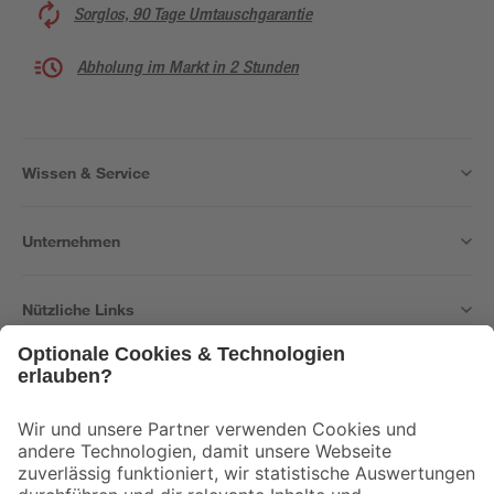
Sorglos, 90 Tage Umtauschgarantie
Abholung im Markt in 2 Stunden
Wissen & Service
Unternehmen
Nützliche Links
Bleib auf dem Laufenden mit unserem Newsletter
Der toom Newsletter: Keine Angebote und Aktionen mehr verpassen!
Zur Newsletter Anmeldung