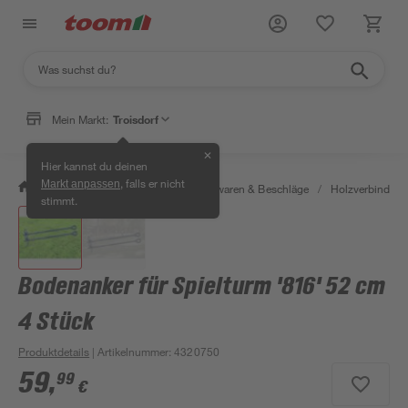
Mein Markt:
Troisdorf
✕
Hier kannst du deinen
, falls er nicht
Markt anpassen
/
Werkstatt & Maschinen
/
Eisenwaren & Beschläge
/
Holzverbinder 
stimmt.
Bodenanker für Spielturm '816' 52 cm
4 Stück
Produktdetails
| Artikelnummer
:
4320750
59
,
99
€