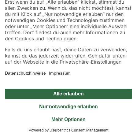
Jetzt die toom-App herunterladen
Alle Preisangaben in EUR inkl. gesetzl. MwSt.. Die dargestellten Angebote sind unter
Umständen nicht in allen Märkten verfügbar. Die angegebenen Verfügbarkeiten beziehen
sich auf den unter "Mein Markt" ausgewählten toom Baumarkt. Alle Angebote und
Produkte nur solange der Vorrat reicht.
*Paketversand ab 59 € versandkostenfrei, gilt nicht für Artikel mit Speditionsversand, hier
fallen zusätzliche Versandkosten an.
Datenschutz
Privatsphäre
Impressum
AGB
Nutzungsbedingungen
Widerrufsrecht
Vertrag widerrufen
Barrierefreiheit
© 2026 toom Baumarkt GmbH