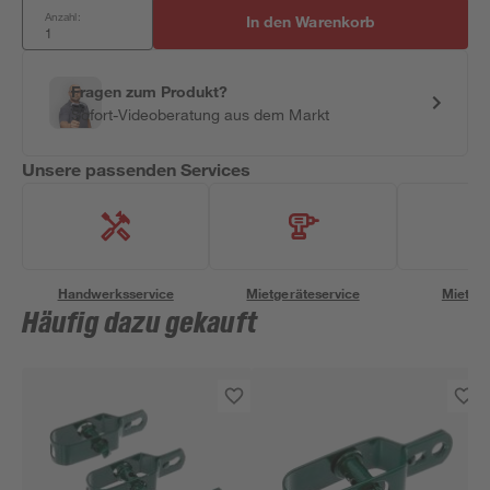
Anzahl:
In den Warenkorb
Fragen zum Produkt?
Sofort-Videoberatung aus dem Markt
Unsere passenden Services
Handwerksservice
Mietgeräteservice
Miettra
Häufig dazu gekauft