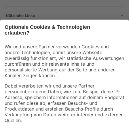
Nützliche Links
Bleib auf dem Laufenden mit unserem Newsletter
Der toom Newsletter: Keine Angebote und Aktionen mehr verpassen!
Zur Newsletter Anmeldung
Folge uns
Zahlungsarten
Versandarten
Sicher einkaufen